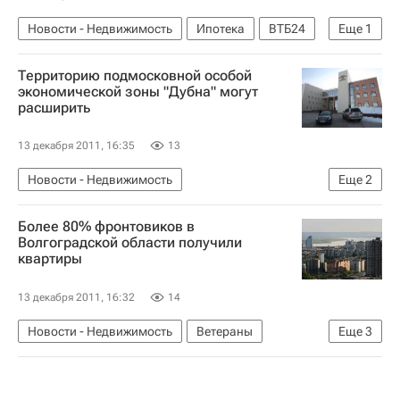
Новости - Недвижимость
Ипотека
ВТБ24
Еще
1
Россия
Территорию подмосковной особой
экономической зоны "Дубна" могут
расширить
13 декабря 2011, 16:35
13
Новости - Недвижимость
Еще
2
Московская область (Подмосковье)
Россия
Более 80% фронтовиков в
Волгоградской области получили
квартиры
13 декабря 2011, 16:32
14
Новости - Недвижимость
Ветераны
Еще
3
Волгоградская область
Жилье
Россия