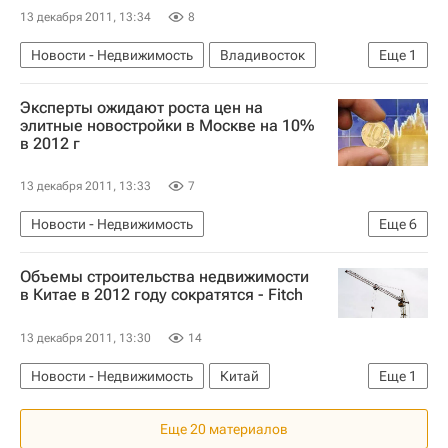
13 декабря 2011, 13:34
8
Новости - Недвижимость
Владивосток
Еще
1
Россия
Эксперты ожидают роста цен на
элитные новостройки в Москве на 10%
в 2012 г
13 декабря 2011, 13:33
7
Новости - Недвижимость
Еще
6
Рост цен на жилье в России
Москва
Цены
Объемы строительства недвижимости
Элитное жилье
Жилье
Россия
в Китае в 2012 году сократятся - Fitch
13 декабря 2011, 13:30
14
Новости - Недвижимость
Китай
Еще
1
Строительство
Еще 20 материалов