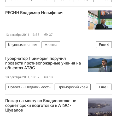
Коммерческая недвижимость
РЕСИН Владимир Иосифович
Московская область (Подмосковье)
Россия
13 декабря 2011, 13:38
37
Крупным планом
Москва
Еще
4
Владимир Ресин
Госдума РФ
Россия
Губернатор Приморья поручил
Аналитика – РИА Недвижимость
провести противопожарные учения на
объектах АТЭС
13 декабря 2011, 13:37
13
Новости - Недвижимость
Приморский край
Еще
1
Россия
Пожар на мосту во Владивостоке не
сорвет сроки подготовки к АТЭС -
Шувалов