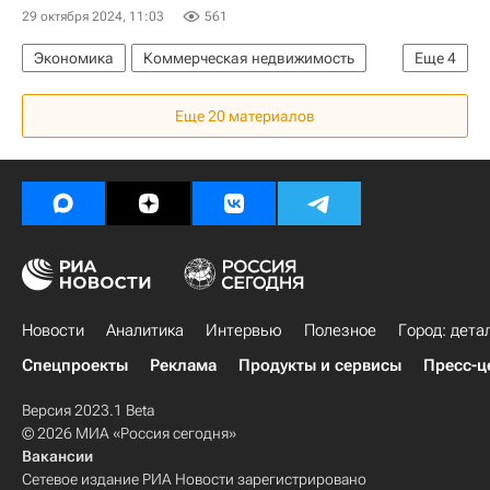
29 октября 2024, 11:03
561
Экономика
Коммерческая недвижимость
Еще
4
Москва
Мневниковская пойма
Еще 20 материалов
Строительство
Бизнес-центры
Новости
Аналитика
Интервью
Полезное
Город: дета
Спецпроекты
Реклама
Продукты и сервисы
Пресс-ц
Версия 2023.1 Beta
© 2026 МИА «Россия сегодня»
Вакансии
Сетевое издание РИА Новости зарегистрировано