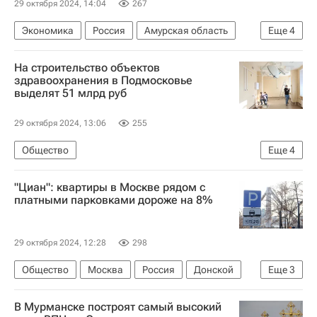
29 октября 2024, 14:04
267
Экономика
Россия
Амурская область
Еще
4
Благовещенск
Юрий Трутнев
На строительство объектов
Строительство
Градостроительство
здравоохранения в Подмосковье
выделят 51 млрд руб
29 октября 2024, 13:06
255
Общество
Еще
4
Московская область (Подмосковье)
"Циан": квартиры в Москве рядом с
Игорь Брынцалов
платными парковками дороже на 8%
Московская областная дума
Медучреждения
29 октября 2024, 12:28
298
Общество
Москва
Россия
Донской
Еще
3
ЦИАН
Циан Групп
Жилье
В Мурманске построят самый высокий