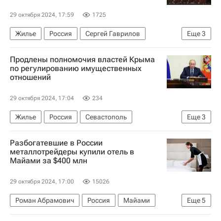
29 октября 2024, 17:59
1725
Жилье
Россия
Сергей Гаврилов
Еще
3
Владимир Путин
Роскадастр
Продлены полномочия властей Крыма
Законодательство
по регулированию имущественных
отношений
29 октября 2024, 17:04
234
Жилье
Россия
Севастополь
Еще
3
Законодательство
Республика Крым
Разбогатевшие в России
Владимир Путин
металлотрейдеры купили отель в
Майами за $400 млн
29 октября 2024, 17:00
15026
Роман Абрамович
Россия
Майами
Еще
5
Олег Дерипаска