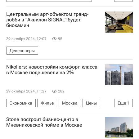
Комплекс городского хозяйства Москвы
Центральным арт-объектом гранд-
Градостроительный комплекс Москвы
лобби в "Аквилон SIGNAL" будет
биокамин
Москва
Инфраструктура
Департамент капитального ремонта Москвы
29 октября 2024, 12:07
95
Благоустройство
Девелоперы
Nikoliers: новостройки комфорт-класса
в Москве подешевели на 2%
29 октября 2024, 11:27
282
Экономика
Жилье
Москва
Цены
Еще
1
Новостройки
Stone построит бизнес-центр в
Мневниковской пойме в Москве