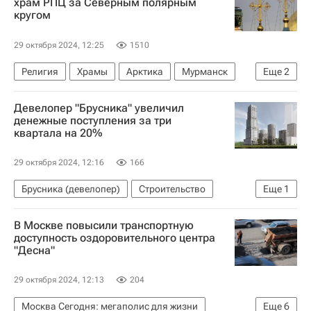
храм РПЦ за Северным полярным
кругом
29 октября 2024, 12:25
1510
Религия
Храмы
Арктика
Мурманск
Еще
2
Русская православная церковь
Девелопер "Брусника" увеличил
Строительство
денежные поступления за три
квартала на 20%
29 октября 2024, 12:16
166
Брусника (девелопер)
Строительство
Еще
1
Девелоперы
В Москве повысили транспортную
доступность оздоровительного центра
"Десна"
29 октября 2024, 12:13
204
Москва Сегодня: мегаполис для жизни
Еще
6