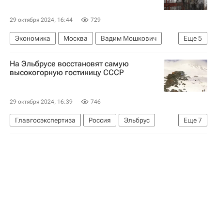
29 октября 2024, 16:44
729
Экономика
Москва
Вадим Мошкович
Еще
5
Level Group
Мосинжпроект
Росэлторг
На Эльбрусе восстановят самую
ТПУ
Строительство ТПУ в Москве
высокогорную гостиницу СССР
29 октября 2024, 16:39
746
Главгосэкспертиза
Россия
Эльбрус
Еще
7
Кавказ
МЧС России (Министерство РФ по делам гражданской обороны, чрезвычайным ситуациям и ликвидации последствий стихийных бедствий)
Гостиницы
Отели
Коммерческая недвижимость
Строительство
Инфраструктура