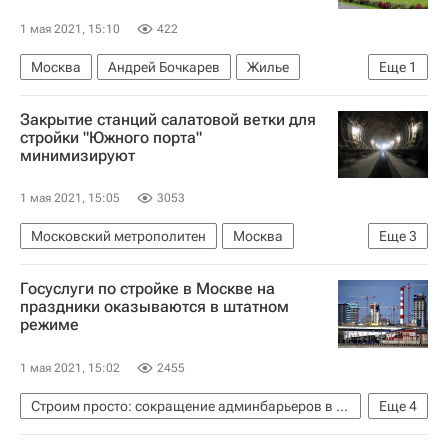
1 мая 2021, 15:10
422
Москва
Андрей Бочкарев
Жилье
Еще
1
Недвижимость
Закрытие станций салатовой ветки для
стройки "Южного порта"
минимизируют
1 мая 2021, 15:05
3053
Московский метрополитен
Москва
Еще
3
Андрей Бочкарев
Недвижимость
Госуслуги по стройке в Москве на
Инфраструктура
праздники оказываются в штатном
режиме
1 мая 2021, 15:02
2455
Строим просто: сокращение админбарьеров в строительстве
Еще
4
Москва
Андрей Бочкарев
Жилье