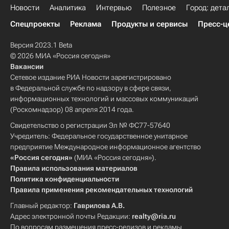
Новости
Аналитика
Интервью
Полезное
Город: дета
Спецпроекты
Реклама
Продукты и сервисы
Пресс-ц
Версия 2023.1 Beta
© 2026 МИА «Россия сегодня»
Вакансии
Сетевое издание РИА Новости зарегистрировано
в Федеральной службе по надзору в сфере связи,
информационных технологий и массовых коммуникаций
(Роскомнадзор) 08 апреля 2014 года.
Свидетельство о регистрации Эл № ФС77-57640
Учредитель: Федеральное государственное унитарное
предприятие Международное информационное агентство
«Россия сегодня»
(МИА «Россия сегодня»).
Правила использования материалов
Политика конфиденциальности
Правила применения рекомендательных технологий
Главный редактор:
Гаврилова А.В.
Адрес электронной почты Редакции:
realty@ria.ru
По вопросам размещения пресс-релизов и рекламы