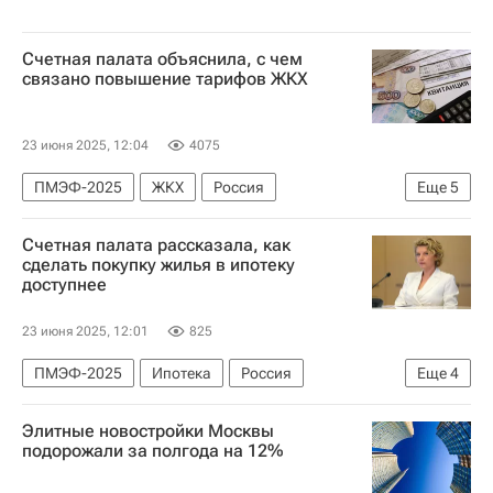
Счетная палата объяснила, с чем
связано повышение тарифов ЖКХ
23 июня 2025, 12:04
4075
ПМЭФ-2025
ЖКХ
Россия
Еще
5
Республика Дагестан
Республика Ингушетия
Счетная палата рассказала, как
Наталья Трунова
Госдума РФ
сделать покупку жилья в ипотеку
доступнее
Министерство строительства и жилищно-коммунального хозяйства РФ (Минстрой России)
23 июня 2025, 12:01
825
ПМЭФ-2025
Ипотека
Россия
Еще
4
Наталья Трунова
Владимир Путин
Элитные новостройки Москвы
Эльвира Набиуллина
подорожали за полгода на 12%
Центральный Банк РФ (ЦБ РФ)