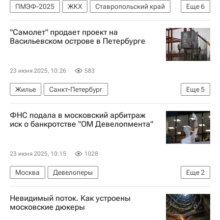
ПМЭФ-2025
ЖКХ
Ставропольский край
Еще
6
Россия
СКФО
Владимир Владимиров
"Самолет" продает проект на
Министерство финансов РФ (Минфин России)
Васильевском острове в Петербурге
Министерство строительства и жилищно-коммунального хозяйства РФ (Минстрой России)
Инфраструктура
23 июня 2025, 10:26
583
Жилье
Санкт-Петербург
Еще
5
Васильевский остров
Михаил Кенин
ФНС подала в московский арбитраж
Газпромбанк
Девелоперы
Строительство
иск о банкротстве "ОМ Девелопмента"
23 июня 2025, 10:15
1028
Москва
Девелоперы
Еще
2
Федеральная налоговая служба (ФНС России)
Невидимый поток. Как устроены
Банкротство
московские дюкеры