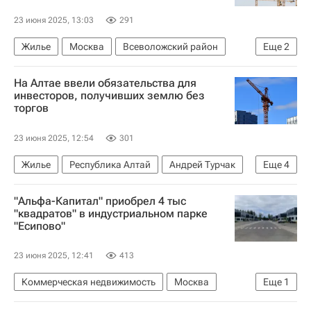
23 июня 2025, 13:03
291
Жилье
Москва
Всеволожский район
Еще
2
Ленинградская область
Сергей Гончаров
На Алтае ввели обязательства для
инвесторов, получивших землю без
торгов
23 июня 2025, 12:54
301
Жилье
Республика Алтай
Андрей Турчак
Еще
4
Строительство
Инвестиции
Торги
"Альфа-Капитал" приобрел 4 тыс
Законодательство
"квадратов" в индустриальном парке
"Есипово"
23 июня 2025, 12:41
413
Коммерческая недвижимость
Москва
Еще
1
Московская область (Подмосковье)