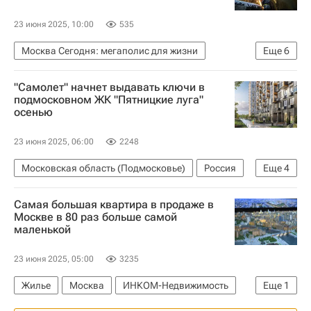
23 июня 2025, 10:00
535
Москва Сегодня: мегаполис для жизни
Еще
6
Москва
Город: детали – РИА Недвижимость
"Самолет" начнет выдавать ключи в
Городское хозяйство Москвы
подмосковном ЖК "Пятницкие луга"
осенью
Комплекс городского хозяйства Москвы
ЖКХ
Мосгаз
23 июня 2025, 06:00
2248
Московская область (Подмосковье)
Россия
Еще
4
Жилье
Михаил Кенин
Девелоперы
Самая большая квартира в продаже в
Самолет (девелопер)
Москве в 80 раз больше самой
маленькой
23 июня 2025, 05:00
3235
Жилье
Москва
ИНКОМ-Недвижимость
Еще
1
Цены