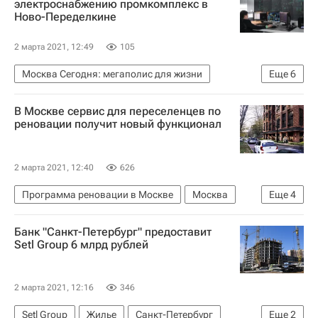
электроснабжению промкомплекс в
Ново-Переделкине
Строительство
2 марта 2021, 12:49
105
Москва Сегодня: мегаполис для жизни
Еще
6
Московская область (Подмосковье)
Москва
В Москве сервис для переселенцев по
Россети Московский регион
реновации получит новый функционал
Городское хозяйство Москвы
Комплекс городского хозяйства Москвы
2 марта 2021, 12:40
626
Россия
Программа реновации в Москве
Москва
Еще
4
Программа реновации в Москве
Жилье
Банк "Санкт-Петербург" предоставит
Реновация
Строительство
Setl Group 6 млрд рублей
2 марта 2021, 12:16
346
Setl Group
Жилье
Санкт-Петербург
Еще
2