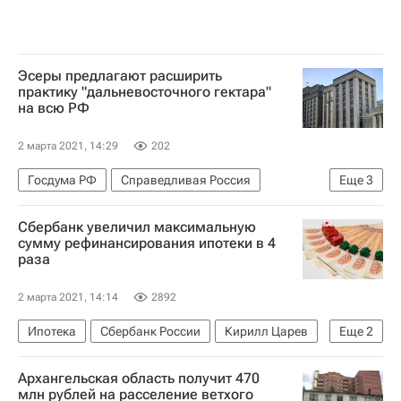
Эсеры предлагают расширить
практику "дальневосточного гектара"
на всю РФ
2 марта 2021, 14:29
202
Госдума РФ
Справедливая Россия
Еще
3
Дальний Восток
Законодательство
Сбербанк увеличил максимальную
Земельные участки
сумму рефинансирования ипотеки в 4
раза
2 марта 2021, 14:14
2892
Ипотека
Сбербанк России
Кирилл Царев
Еще
2
Кредиты
Банки
Архангельская область получит 470
млн рублей на расселение ветхого