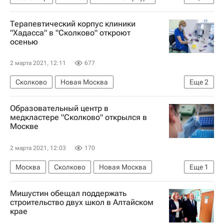
Строительство
Девелоперы
Терапевтический корпус клиники
"Хадасса" в "Сколково" откроют
осенью
2 марта 2021, 12:11
677
Сколково
Новая Москва
Еще
2
Рафик Загрутдинов
Россия
Образовательный центр в
медкластере "Сколково" открылся в
Москве
2 марта 2021, 12:03
170
Москва
Сколково
Новая Москва
Еще
1
Инфраструктура
Мишустин обещал поддержать
строительство двух школ в Алтайском
крае