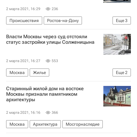
2 марта 2021, 16:29
236
Происшествия
Ростов-на-Дону
Еще
3
Ростовская область
Целинский район
Власти Москвы через суд отстояли
Жилье
статус застройки улицы Солженицына
2 марта 2021, 16:27
553
Москва
Жилье
Еще
2
Алексей Емельянов (политик)
Суды
Старинный жилой дом на востоке
Москвы признали памятником
архитектуры
2 марта 2021, 16:16
366
Москва
Архитектура
Мосгорнаследие