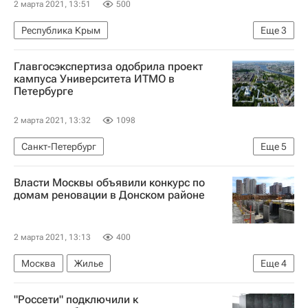
2 марта 2021, 13:51
500
Республика Крым
Еще
3
Министерство природных ресурсов и экологии РФ (Минприроды России)
Главгосэкспертиза одобрила проект
Россия
Строительство
кампуса Университета ИТМО в
Петербурге
2 марта 2021, 13:32
1098
Санкт-Петербург
Еще
5
Санкт-Петербургский университет информационных технологий
Власти Москвы объявили конкурс по
Главгосэкспертиза России
Строительство
домам реновации в Донском районе
Инфраструктура
Вузы
2 марта 2021, 13:13
400
Москва
Жилье
Еще
4
Программа реновации в Москве
"Россети" подключили к
Программа реновации в Москве
Реновация