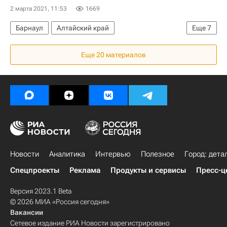
2 марта 2021, 11:53
1669
Барнаул
Алтайский край
Еще
7
Михаил Мишустин
Россия
Строительство
Еще 20 материалов
Социальная инфраструктура
Инфраструктура
Школы
Виктор Томенко
Новости
Аналитика
Интервью
Полезное
Город: дета
Спецпроекты
Реклама
Продукты и сервисы
Пресс-ц
Версия 2023.1 Beta
© 2026 МИА «Россия сегодня»
Вакансии
Сетевое издание РИА Новости зарегистрировано