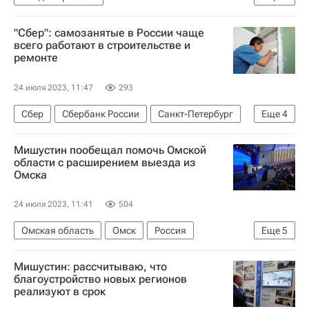
Патриарх Кирилл (Владимир Гундяев)
"Сбер": самозанятые в России чаще
Сергей Собянин
всего работают в строительстве и
ремонте
Русская православная церковь
Госдума РФ
Москва
Храмы
Строительство
24 июля 2023, 11:47
293
Сбер
Сбербанк России
Санкт-Петербург
Еще
4
Москва
Россия
Строительство
Ремонт
Мишустин пообещал помочь Омской
области с расширением выезда из
Омска
24 июля 2023, 11:41
504
Омская область
Омск
Россия
Еще
5
Михаил Мишустин
Виталий Хоценко
Мишустин: рассчитываю, что
Государственная корпорация по атомной энергии "Росатом"
благоустройство новых регионов
реализуют в срок
Строительство
Дороги