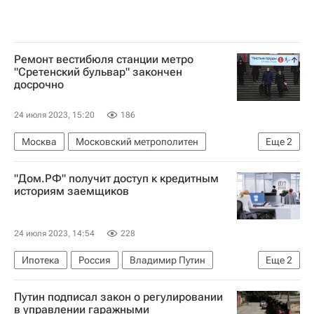
Ремонт вестибюля станции метро
"Сретенский бульвар" закончен
досрочно
24 июля 2023, 15:20
186
Москва
Московский метрополитен
Еще
2
Максим Ликсутов
Сергей Собянин
"Дом.РФ" получит доступ к кредитным
историям заемщиков
24 июля 2023, 14:54
228
Ипотека
Россия
Владимир Путин
Еще
2
"Дом.РФ"
Законодательство
Путин подписал закон о регулировании
в управлении гаражными