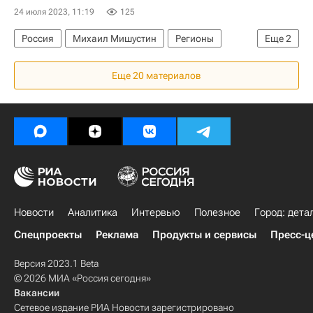
24 июля 2023, 11:19
125
Россия
Михаил Мишустин
Регионы
Еще
2
Благоустройство
Городская среда
Еще 20 материалов
Новости
Аналитика
Интервью
Полезное
Город: дета
Спецпроекты
Реклама
Продукты и сервисы
Пресс-ц
Версия 2023.1 Beta
© 2026 МИА «Россия сегодня»
Вакансии
Сетевое издание РИА Новости зарегистрировано