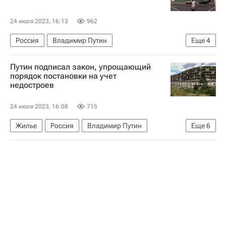
24 июля 2023, 16:13
962
Россия
Владимир Путин
Еще
4
Законодательство
Архитектура
Путин подписал закон, упрощающий
Памятники
Капремонт
порядок постановки на учет
недостроев
24 июля 2023, 16:08
715
Жилье
Россия
Владимир Путин
Еще
6
Олег Скуфинский
Федеральная служба государственной регистрации, кадастра и картографии (Росреестр)
Министерство строительства и жилищно-коммунального хозяйства РФ (Минстрой России)
Строительство
Долгострой
Законодательство