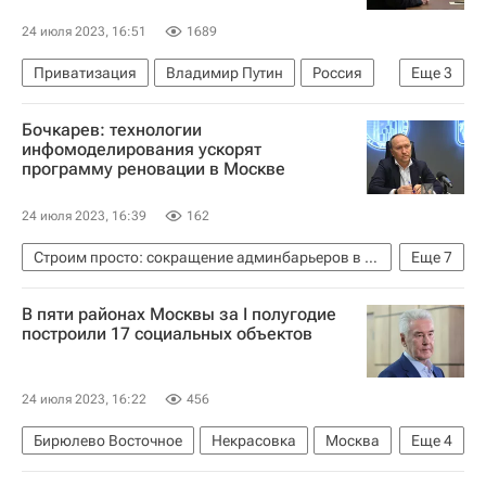
24 июля 2023, 16:51
1689
Приватизация
Владимир Путин
Россия
Еще
3
Имущество
Недвижимость
Бочкарев: технологии
Законодательство
инфомоделирования ускорят
программу реновации в Москве
24 июля 2023, 16:39
162
Строим просто: сокращение админбарьеров в строительстве
Еще
7
Андрей Бочкарев
Москва
В пяти районах Москвы за I полугодие
Рафик Загрутдинов
Жилье
Строительство
построили 17 социальных объектов
Реновация
Программа реновации в Москве
24 июля 2023, 16:22
456
Бирюлево Восточное
Некрасовка
Москва
Еще
4
Сергей Собянин
Инфраструктура