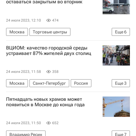
оставаться закрытым во вторник
Городская среда
24 июля 2023, 12:10
474
Москва
Торговые центры
Еще
6
Торговая недвижимость
ВЦИОМ: качество городской среды
Коммерческая недвижимость
Россия
устраивает 87% жителей двух столиц
Сергей Собянин
Следственный комитет России (СК РФ)
24 июля 2023, 11:58
358
Прорыв трубы в ТЦ "Времена года" в Москве
Москва
Санкт-Петербург
Россия
Еще
3
ВЦИОМ
Благоустройство
Пятнадцать новых храмов может
Городская среда
появиться в Москве до конца года
24 июля 2023, 11:50
652
Владимир Ресин
Еще
7