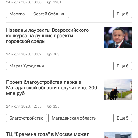
24 июля 2023, 13:38
1901
Москва
Сергей Собянин
Еще
5
МЧС России (Министерство РФ по делам гражданской обороны, чрезвычайным ситуациям и ликвидации последствий стихийных бедствий)
Названы лауреаты Всероссийского
Прорыв трубы в ТЦ "Времена года" в Москве
конкурса на лучшие проекты
городской среды
Происшествия
Торговые центры
Торговая недвижимость
24 июля 2023, 13:02
763
Марат Хуснуллин
Еще
6
Министерство строительства и жилищно-коммунального хозяйства РФ (Минстрой России)
Проект благоустройства парка в
Владивосток
Россия
Магаданской области получит еще 300
млн руб
Луганская Народная Республика
Благоустройство
Городская среда
24 июля 2023, 12:55
355
Благоустройство
Магаданская область
Еще
5
Россия
Магадан
Михаил Мишустин
ТЦ "Времена года" в Москве может
Министерство строительства и жилищно-коммунального хозяйства РФ (Минстрой России)