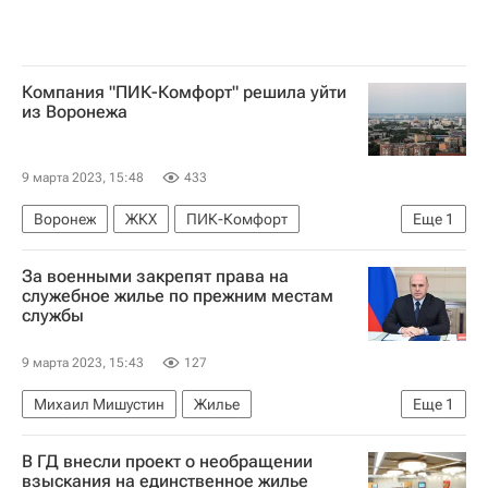
Компания "ПИК-Комфорт" решила уйти
из Воронежа
9 марта 2023, 15:48
433
Воронеж
ЖКХ
ПИК-Комфорт
Еще
1
Александр Гусев (губернатор)
За военными закрепят права на
служебное жилье по прежним местам
службы
9 марта 2023, 15:43
127
Михаил Мишустин
Жилье
Еще
1
Правительство РФ
В ГД внесли проект о необращении
взыскания на единственное жилье