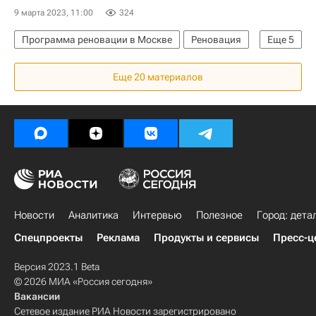
9 марта 2023, 11:00
324
Программа реновации в Москве
Реновация
Еще
5
Программа реновации в Москве
Москва
Еще 20 материалов
Жилье
Строительство
Снос
Новости
Аналитика
Интервью
Полезное
Город: дета
Спецпроекты
Реклама
Продукты и сервисы
Пресс-ц
Версия 2023.1 Beta
© 2026 МИА «Россия сегодня»
Вакансии
Сетевое издание РИА Новости зарегистрировано