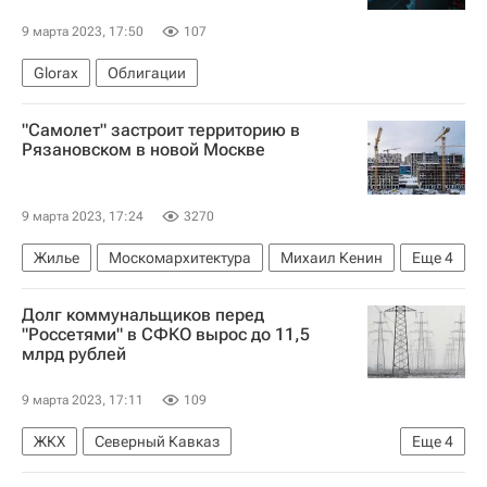
9 марта 2023, 17:50
107
Glorax
Облигации
"Самолет" застроит территорию в
Рязановском в новой Москве
9 марта 2023, 17:24
3270
Жилье
Москомархитектура
Михаил Кенин
Еще
4
Москва
Строительство
Новая Москва
Долг коммунальщиков перед
Девелоперы
"Россетями" в СФКО вырос до 11,5
млрд рублей
9 марта 2023, 17:11
109
ЖКХ
Северный Кавказ
Еще
4
Следственный комитет России (СК РФ)