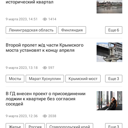
исторический квартал
9 марта 2023, 14:51
1414
Ленинградская область
Финляндия
Еще
6
Выборг
Петр I
БРИКС
Банки
Второй пролет ж/д части Крымского
Архитектура
Реставрация
моста установят к концу апреля
9 марта 2023, 13:18
597
Мосты
Марат Хуснуллин
Крымский мост
Еще
3
Строительство
Россия
В ГД внесен проект о присоединении
Керченский пролив
лоджии к квартире без согласия
соседей
9 марта 2023, 12:36
2038
Жилье
Россия
Ставропольский край
Еще
3