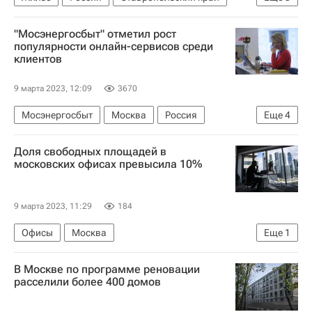
Госдума РФ
Законодательство
Балконы
"Мосэнергосбыт" отметил рост
популярности онлайн-сервисов среди
клиентов
9 марта 2023, 12:09
3670
Мосэнергосбыт
Москва
Россия
Еще
4
Московская область (Подмосковье)
Доля свободных площадей в
Комплекс городского хозяйства Москвы
московских офисах превысила 10%
Городское хозяйство Москвы
ЖКХ
9 марта 2023, 11:29
184
Офисы
Москва
Еще
1
Коммерческая недвижимость
В Москве по программе реновации
расселили более 400 домов