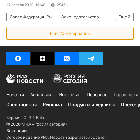
Коронавирус COVID-19
17 апреля 2020, 16:40
25456
Коронавирус в России
Совет Федерации РФ
Законодательство
Еще
2
Жилье
Ремонт
Еще 20 материалов
Новости
Аналитика
Интервью
Полезное
Город: дета
Спецпроекты
Реклама
Продукты и сервисы
Пресс-ц
Версия 2023.1 Beta
© 2026 МИА «Россия сегодня»
Вакансии
Сетевое издание РИА Новости зарегистрировано