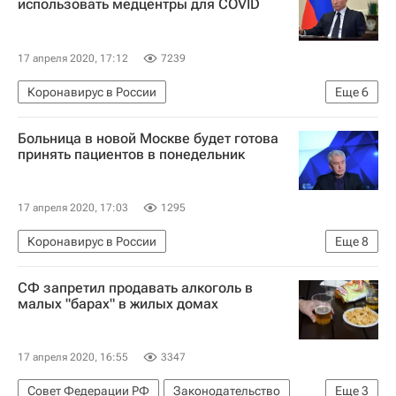
использовать медцентры для COVID
Коронавирус COVID-19
17 апреля 2020, 17:12
7239
Коронавирус в России
Еще
6
Распространение коронавируса
Больница в новой Москве будет готова
Владимир Путин
Строительство
принять пациентов в понедельник
Инфраструктура
Больницы
Коронавирус COVID-19
17 апреля 2020, 17:03
1295
Коронавирус в России
Еще
8
Распространение коронавируса
Москва
СФ запретил продавать алкоголь в
Сергей Собянин
Новая Москва
малых "барах" в жилых домах
Строительство
Социальная инфраструктура
Инфраструктура
Коронавирус COVID-19
17 апреля 2020, 16:55
3347
Совет Федерации РФ
Законодательство
Еще
3