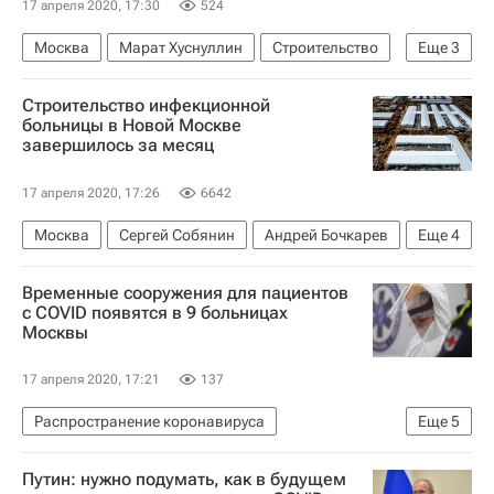
17 апреля 2020, 17:30
524
Москва
Марат Хуснуллин
Строительство
Еще
3
Распространение коронавируса
Строительство инфекционной
Коронавирус COVID-19
больницы в Новой Москве
завершилось за месяц
Коронавирус в России
17 апреля 2020, 17:26
6642
Москва
Сергей Собянин
Андрей Бочкарев
Еще
4
Новая Москва
Временные сооружения для пациентов
Распространение коронавируса
с COVID появятся в 9 больницах
Москвы
Коронавирус COVID-19
Коронавирус в России
17 апреля 2020, 17:21
137
Распространение коронавируса
Еще
5
Коронавирус в России
Москва
Путин: нужно подумать, как в будущем
Строительство
Больницы