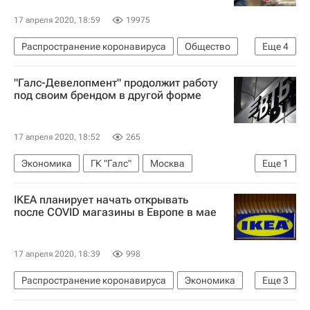
17 апреля 2020, 18:59
19975
Распространение коронавируса
Общество
Еще
4
Здоровье - Общество
"Галс-Девелопмент" продолжит работу
Ненецкий автономный округ
Россия
под своим брендом в другой форме
Юрий Бездудный
17 апреля 2020, 18:52
265
Экономика
ГК "Галс"
Москва
Еще
1
ВТБ (банк)
IKEA планирует начать открывать
после COVID магазины в Европе в мае
17 апреля 2020, 18:39
998
Распространение коронавируса
Экономика
Еще
3
Нидерланды
Европа