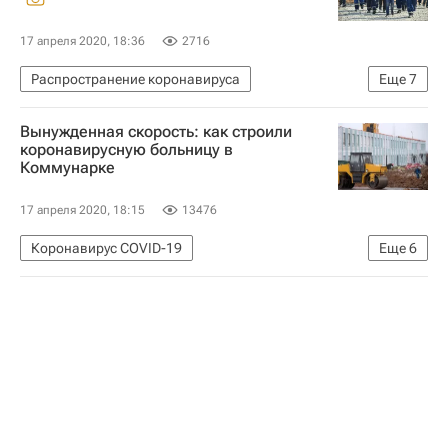
17 апреля 2020, 18:36
2716
Распространение коронавируса
Еще
7
Мультимедиа – РИА Недвижимость
Вынужденная скорость: как строили
Коронавирус COVID-19
коронавирусную больницу в
Коммунарке
Коронавирус в России
Москва
Новая Москва
Строительство
Больницы
17 апреля 2020, 18:15
13476
Коронавирус COVID-19
Еще
6
Коронавирус в России
Распространение коронавируса
Строительство
Москва
Новая Москва
Аналитика – РИА Недвижимость