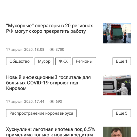
"Мусорные" операторы в 20 регионах
РФ могут скоро прекратить работу
17 апреля 2020, 18:08
3700
Общество
Мусор
ЖКХ
Регионы
Еще
1
Россия
Новый инфекционный госпиталь для
больных COVID-19 откроют под
Кировом
17 апреля 2020, 17:44
693
Распространение коронавируса
Еще
5
Кировская область
Владимир Путин
Хуснуллин: льготная ипотека под 6,5%
Игорь Васильев
Коронавирус COVID-19
применима только к новым кредитам