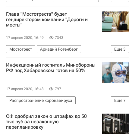
Жилье
Коммерческая недвижимость
Глава "Мостотреста" будет
Торговая недвижимость
гендиректором компании "Дороги и
мосты"
17 апреля 2020, 16:49
7343
Мостотрест
Аркадий Ротенберг
Еще
3
Фонд "Петербургский международный экономический форум" (фонд)
Инфекционный госпиталь Минобороны
Владимир Власов
ВЭБ.РФ (ВЭБ)
РФ под Хабаровском готов на 50%
17 апреля 2020, 16:48
797
Распространение коронавируса
Еще
7
Владимир Путин
СФ одобрил закон о штрафах до 50
Министерство обороны РФ (Минобороны РФ)
тыс руб за незаконную
перепланировку
Дальний Восток
Строительство
Больницы