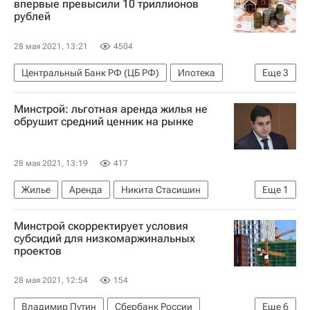
впервые превысили 10 триллионов
рублей
28 мая 2021, 13:21
4504
Центральный Банк РФ (ЦБ РФ)
Ипотека
Еще
3
Россия
Жилье
Долги
Минстрой: льготная аренда жилья не
обрушит средний ценник на рынке
28 мая 2021, 13:19
417
Жилье
Аренда
Никита Стасишин
Еще
1
"Дом.РФ"
Минстрой скорректирует условия
субсидий для низкомаржинальных
проектов
28 мая 2021, 12:54
154
Владимир Путин
Сбербанк России
Еще
6