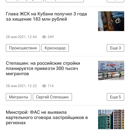
Министерство строительства и жилищно-коммунального хозяйства РФ (Минстрой России)
Глава ЖСК на Кубани получил 3 года
Никита Стасишин
Ипотека
"Дом.РФ"
за хищение 183 млн рублей
Россия
Девелоперы
28 мая 2021, 12:44
349
Происшествия
Краснодар
Еще
3
Краснодарский краевой суд
Жилье
Степашин: на российские стройки
Криминал
планируется привезти 300 тысяч
мигрантов
28 мая 2021, 12:22
714
Мигранты
Сергей Степашин
Еще
5
Московский государственный строительный университет
Минстрой: ФАС не выявила
Фонд ЖКХ
картельного сговора застройщиков в
регионах
Министерство строительства и жилищно-коммунального хозяйства РФ (Минстрой России)