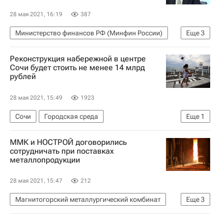
28 мая 2021, 16:19
387
Министерство финансов РФ (Минфин России)
Еще
3
Алексей Моисеев
Имущество
Россия
Реконструкция набережной в центре
Сочи будет стоить не менее 14 млрд
рублей
28 мая 2021, 15:49
1923
Сочи
Городская среда
Еще
1
Градостроительство
ММК и НОСТРОЙ договорились
сотрудничать при поставках
металлопродукции
28 мая 2021, 15:47
212
Магнитогорский металлургический комбинат
Еще
3
Министерство промышленности и торговли РФ (Минпромторг России)