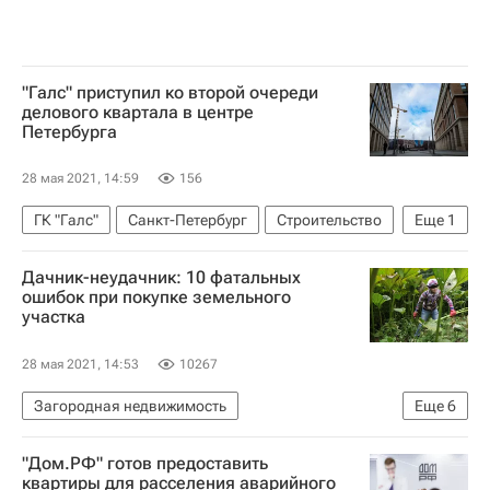
"Галс" приступил ко второй очереди
делового квартала в центре
Петербурга
28 мая 2021, 14:59
156
ГК "Галс"
Санкт-Петербург
Строительство
Еще
1
Коммерческая недвижимость
Дачник-неудачник: 10 фатальных
ошибок при покупке земельного
участка
28 мая 2021, 14:53
10267
Загородная недвижимость
Еще
6
Земельные участки
Дача
ЕГРН
"Дом.РФ" готов предоставить
Федеральная служба государственной регистрации, кадастра и картографии (Росреестр)
квартиры для расселения аварийного