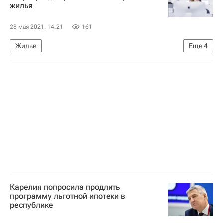
жилья
Миэль
Аналитика – РИА Недвижимость
28 мая 2021, 14:21
161
Жилье
Еще
4
Министерство строительства и жилищно-коммунального хозяйства РФ (Минстрой России)
Денис Филиппов
Аварийные дома
"Дом.РФ"
Карелия попросила продлить
программу льготной ипотеки в
республике