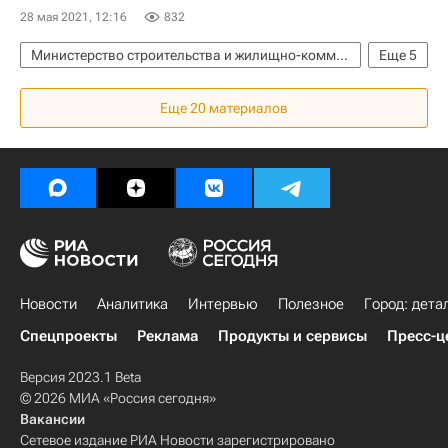
Строительство
Строители
28 мая 2021, 12:16
832
Министерство строительства и жилищно-коммунального хозяйства РФ (Минстрой России)
Еще
5
Федеральная антимонопольная служба (ФАС России)
Еще 20 материалов
Никита Стасишин
Строительство
Регионы
Девелоперы
Новости
Аналитика
Интервью
Полезное
Город: дета
Спецпроекты
Реклама
Продукты и сервисы
Пресс-ц
Версия 2023.1 Beta
© 2026 МИА «Россия сегодня»
Вакансии
Сетевое издание РИА Новости зарегистрировано