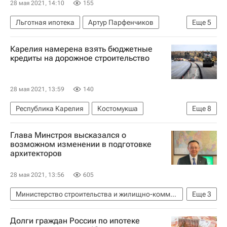
28 мая 2021, 14:10
155
Льготная ипотека
Артур Парфенчиков
Еще
5
Центральный Банк РФ (ЦБ РФ)
Карелия намерена взять бюджетные
Михаил Мишустин
Ипотека
Россия
кредиты на дорожное строительство
Жилье
28 мая 2021, 13:59
140
Республика Карелия
Костомукша
Еще
8
Медвежьегорск
Артур Парфенчиков
Глава Минстроя высказался о
Россия
Строительство
Регионы
возможном изменении в подготовке
архитекторов
Кредиты
Дороги
Инфраструктура
28 мая 2021, 13:56
605
Министерство строительства и жилищно-коммунального хозяйства РФ (Минстрой России)
Еще
3
Архитекторы
МАРХИ
Россия
Долги граждан России по ипотеке