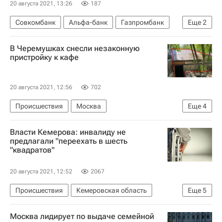
20 августа 2021, 13:26
187
Совкомбанк
Альфа-банк
Газпромбанк
Еще
2
Девелоперы
Облигации
В Черемушках снесли незаконную
пристройку к кафе
20 августа 2021, 12:56
702
Происшествия
Москва
Еще
4
Коммерческая недвижимость
Власти Кемерова: инвалиду не
Госинспекция по недвижимости
предлагали "переехать в шесть
"квадратов"
Снос незаконных построек в Москве
Снос
20 августа 2021, 12:52
2067
Происшествия
Кемеровская область
Еще
5
Кемерово
Александр Бастрыкин
Москва лидирует по выдаче семейной
Следственный комитет России (СК РФ)
Жилье