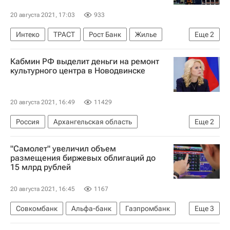
20 августа 2021, 17:03
933
Интеко
ТРАСТ
Рост Банк
Жилье
Еще
2
Девелоперы
Сделки
Кабмин РФ выделит деньги на ремонт
культурного центра в Новодвинске
20 августа 2021, 16:49
11429
Россия
Архангельская область
Еще
2
Татьяна Голикова
Ремонт
"Самолет" увеличил объем
размещения биржевых облигаций до
15 млрд рублей
20 августа 2021, 16:45
1167
Совкомбанк
Альфа-банк
Газпромбанк
Еще
3
Девелоперы
Облигации