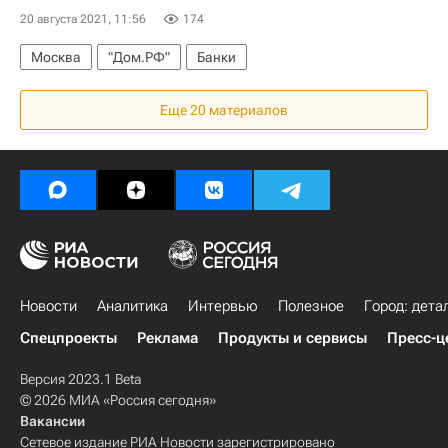
20 августа 2021, 11:56
174
Москва
"Дом.РФ"
Банки
Еще 20 материалов
Новости
Аналитика
Интервью
Полезное
Город: дета
Спецпроекты
Реклама
Продукты и сервисы
Пресс-ц
Версия 2023.1 Beta
© 2026 МИА «Россия сегодня»
Вакансии
Сетевое издание РИА Новости зарегистрировано