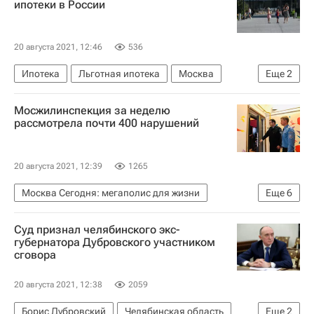
ипотеки в России
Россия
20 августа 2021, 12:46
536
Ипотека
Льготная ипотека
Москва
Еще
2
Жилье
Россия
Мосжилинспекция за неделю
рассмотрела почти 400 нарушений
20 августа 2021, 12:39
1265
Москва Сегодня: мегаполис для жизни
Еще
6
Происшествия
Мосфильм
Москва
Суд признал челябинского экс-
Россия
Городское хозяйство Москвы
губернатора Дубровского участником
сговора
Комплекс городского хозяйства Москвы
20 августа 2021, 12:38
2059
Борис Дубровский
Челябинская область
Еще
2