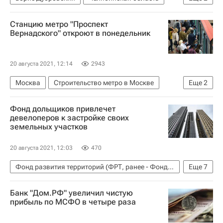
Дороги
Криминал
Станцию метро "Проспект
Вернадского" откроют в понедельник
20 августа 2021, 12:14
2943
Москва
Строительство метро в Москве
Еще
2
Метро
Инфраструктура
Фонд дольщиков привлечет
девелоперов к застройке своих
земельных участков
20 августа 2021, 12:03
470
Фонд развития территорий (ФРТ, ранее - Фонд защиты прав дольщиков)
Еще
7
Константин Тимофеев
Жилье
Дольщики
Банк "Дом.РФ" увеличил чистую
Обманутые дольщики в России
Россия
прибыль по МСФО в четыре раза
Девелоперы
Строительство