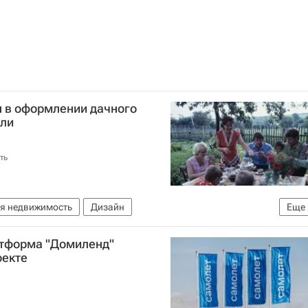
ы в оформлении дачного
ели
ть
я недвижимость
Дизайн
Еще
ь
атформа "Домиленд"
оекте