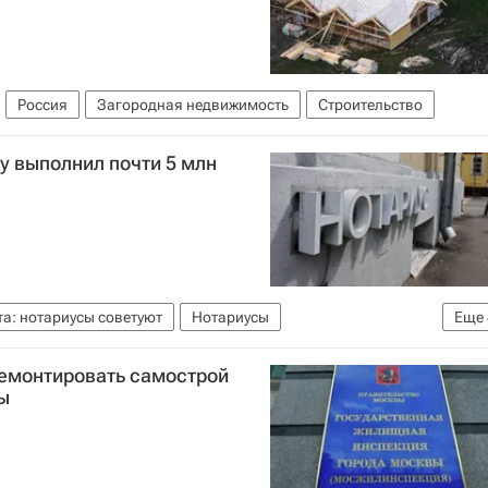
Россия
Загородная недвижимость
Строительство
ду выполнил почти 5 млн
а: нотариусы советуют
Нотариусы
Еще
та
Константин Корсик
Россия
Жилье
емонтировать самострой
ы