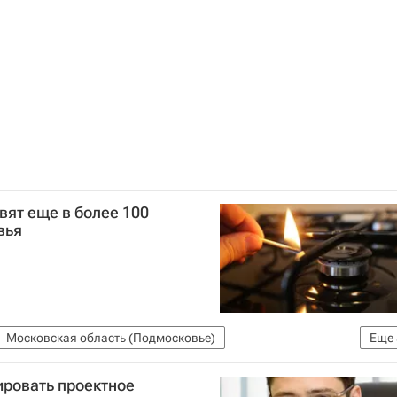
вят еще в более 100
вья
Московская область (Подмосковье)
Еще
робьев
Солнечногорск
Коломна
Мособлгаз
ировать проектное