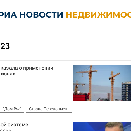
023
сказала о применении
гионах
"Дом.РФ"
Страна Девелопмент
вой системе
оссии