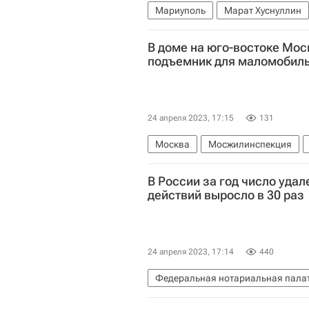
Мариуполь
Марат Хуснуллин
В доме на юго-востоке Мо
подъемник для маломобил
24 апреля 2023, 17:15
131
Москва
Мосжилинспекция
Городское хозяйство Москвы
В России за год число уда
действий выросло в 30 раз
24 апреля 2023, 17:14
440
Федеральная нотариальная палат
Федеральная нотариальная пала