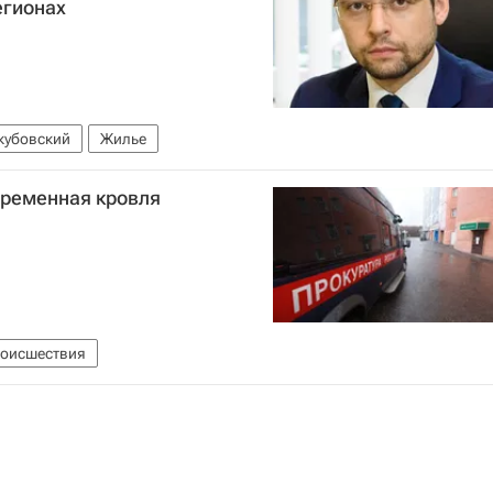
егионах
кубовский
Жилье
временная кровля
оисшествия