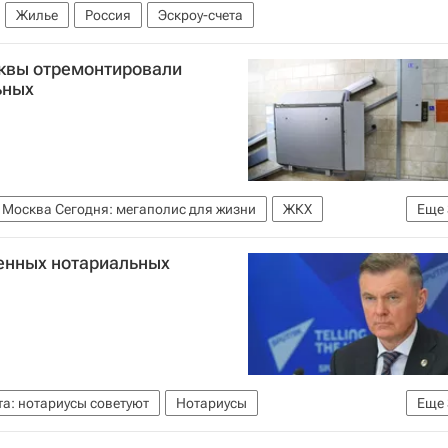
Жилье
Россия
Эскроу-счета
сквы отремонтировали
ьных
Москва Сегодня: мегаполис для жизни
ЖКХ
Еще
Комплекс городского хозяйства Москвы
Жилье
ленных нотариальных
а: нотариусы советуют
Нотариусы
Еще
та
Россия
Константин Корсик