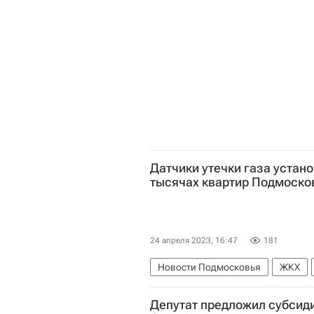
Датчики утечки газа устано
тысячах квартир Подмоско
24 апреля 2023, 16:47
181
Новости Подмосковья
ЖКХ
Евгений Хромушин
Андрей Во
Депутат предложил субсид