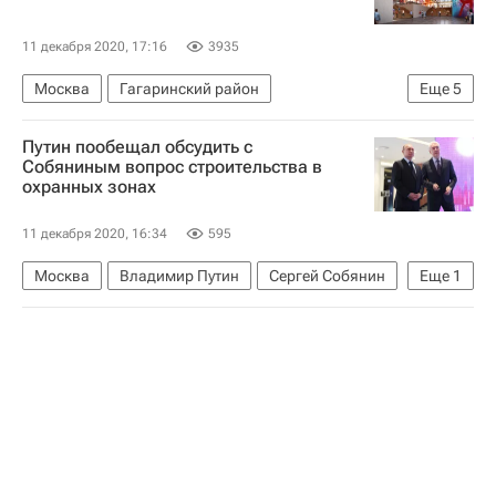
11 декабря 2020, 17:16
3935
Москва
Гагаринский район
Еще
5
Мосгосстройнадзор
MR Group
Путин пообещал обсудить с
Строительство
Коммерческая недвижимость
Собяниным вопрос строительства в
охранных зонах
Яндекс
11 декабря 2020, 16:34
595
Москва
Владимир Путин
Сергей Собянин
Еще
1
Архнадзор