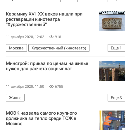
Самострой
Керамику XVI–XX веков нашли при
реставрации кинотеатра
"Художественный"
11 декабря 2020, 12:02
918
Москва
Художественный (кинотеатр)
Еще
1
Кинотеатры
Минстрой: приказ по ценам на жилье
нужен для расчета соцвыплат
11 декабря 2020, 11:50
6755
Жилье
Еще
3
Министерство строительства и жилищно-коммунального хозяйства РФ (Минстрой России)
МОЭК назвала самого крупного
Никита Стасишин
Цены
должника за тепло среди ТСЖ в
Москве