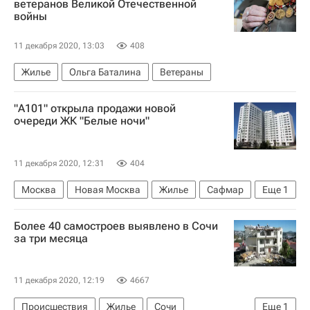
ветеранов Великой Отечественной
войны
Фонд развития территорий (ФРТ, ранее - Фонд защиты прав дольщиков)
11 декабря 2020, 13:03
408
Жилье
Ольга Баталина
Ветераны
"А101" открыла продажи новой
очереди ЖК "Белые ночи"
11 декабря 2020, 12:31
404
Москва
Новая Москва
Жилье
Сафмар
Еще
1
ГК "А101"
Более 40 самостроев выявлено в Сочи
за три месяца
11 декабря 2020, 12:19
4667
Происшествия
Жилье
Сочи
Еще
1