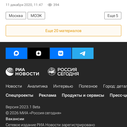
11 декабря 2020, 11:47
394
Москва
МОЭК
Еще
5
Москва Сегодня: мегаполис для жизни
Еще 20 материалов
Городское хозяйство Москвы
Комплекс городского хозяйства Москвы
ЖКХ
Долги
Новости
Аналитика
Интервью
Полезное
Город: дета
Спецпроекты
Реклама
Продукты и сервисы
Пресс-ц
Версия 2023.1 Beta
© 2026 МИА «Россия сегодня»
Вакансии
Сетевое издание РИА Новости зарегистрировано