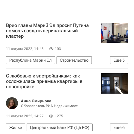
Врио главы Марий Эл просит Путина
помочь создать перинатальный
кластер
11 августа 2022, 14:48
103
Республика Марий Эл
Строительство
Еще
5
Инфраструктура
Социальная инфраструктура
С любовью к застройщикам: как
Владимир Путин
Медучреждения
осложнилась приемка квартиры в
новостройке
Юрий Зайцев
Анна Смирнова
Обозреватель РИА Недвижимость
11 августа 2022, 14:27
1275
Жилье
Центральный Банк РФ (ЦБ РФ)
Еще
6