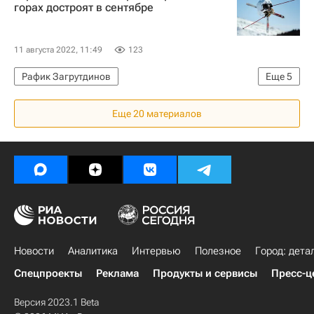
Особые экономические зоны
горах достроят в сентябре
Законодательство
Максим Топилин
11 августа 2022, 11:49
123
Рафик Загрутдинов
Еще
5
Коммерческая недвижимость
Строительство
Еще 20 материалов
Москва
Спортивные объекты
Инфраструктура
Новости
Аналитика
Интервью
Полезное
Город: дета
Спецпроекты
Реклама
Продукты и сервисы
Пресс-ц
Версия 2023.1 Beta