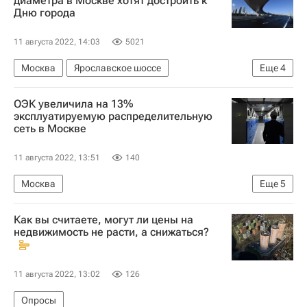
диаметра в Москве хотят достроить к
Дню города
11 августа 2022, 14:03
5021
Москва
Ярославское шоссе
Еще
4
Сергей Собянин
Дороги
Строительство
ОЭК увеличила на 13%
Инфраструктура
эксплуатируемую распределительную
сеть в Москве
11 августа 2022, 13:51
140
Москва
Еще
5
Москва Сегодня: мегаполис для жизни
Как вы считаете, могут ли цены на
Городское хозяйство Москвы
недвижимость не расти, а снижаться?
Комплекс городского хозяйства Москвы
ЖКХ
11 августа 2022, 13:02
126
Объединенная энергетическая компания (Москва)
Опросы