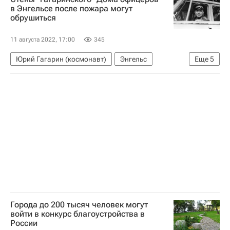
в Энгельсе после пожара могут
обрушиться
11 августа 2022, 17:00
345
Юрий Гагарин (космонавт)
Энгельс
Еще
5
Саратовская область
Энгельсский район
МЧС России (Министерство РФ по делам гражданской обороны, чрезвычайным ситуациям и ликвидации последствий стихийных бедствий)
Культура
Новости культуры
Города до 200 тысяч человек могут
войти в конкурс благоустройства в
России