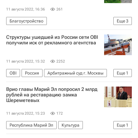
11 августа 2022, 16:36
261
Благоустройство
Еще
3
Министерство строительства и жилищно-коммунального хозяйства РФ (Минстрой России)
Структуры ушедшей из России сети OBI
Городская среда
Россия
получили иск от рекламного агентства
11 августа 2022, 15:32
2252
OBI
Россия
Арбитражный суд г. Москвы
Еще
1
Ритейл
Врио главы Марий Эл попросил 2 млрд
рублей на реставрацию замка
Шереметевых
11 августа 2022, 15:23
172
Республика Марий Эл
Культура
Еще
1
Новости культуры