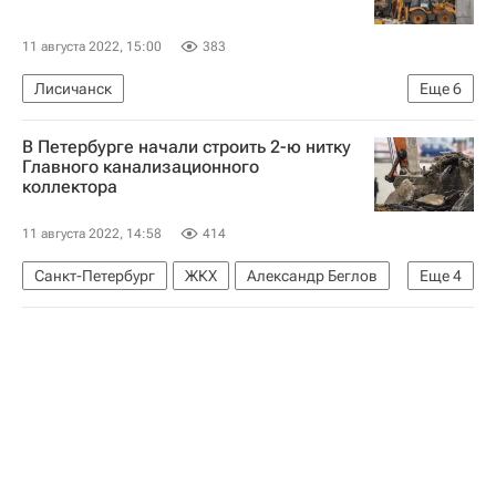
11 августа 2022, 15:00
383
Лисичанск
Еще
6
Министерство строительства и жилищно-коммунального хозяйства РФ (Минстрой России)
В Петербурге начали строить 2-ю нитку
Роскапстрой
ЛНР
ДНР
Строительство
Главного канализационного
коллектора
Строители
11 августа 2022, 14:58
414
Санкт-Петербург
ЖКХ
Александр Беглов
Еще
4
Сергей Степашин
Россия
ГУП «Водоканал Санкт-Петербурга
Строительство