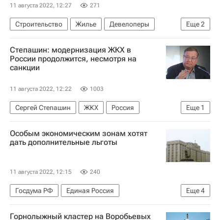
11 августа 2022, 12:27
271
Строительство
Жилье
Девелоперы
Еще
2
Россия
Новостройки
Степашин: модернизация ЖКХ в
России продолжится, несмотря на
санкции
11 августа 2022, 12:22
1003
Сергей Степашин
ЖКХ
Россия
Еще
1
Череповец
Особым экономическим зонам хотят
дать дополнительные льготы
11 августа 2022, 12:15
240
Госдума РФ
Единая Россия
Еще
4
Министерство финансов РФ (Минфин России)
Горнолыжный кластер на Воробьевых