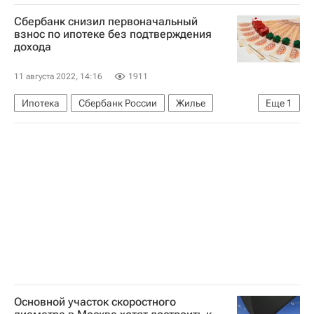
Россия
Новостройки
Сделки
Сбербанк снизил первоначальный
Девелоперы
взнос по ипотеке без подтверждения
дохода
Министерство строительства и жилищно-коммунального хозяйства РФ (Минстрой России)
Аналитика – РИА Недвижимость
11 августа 2022, 14:16
1911
Ипотека
Сбербанк России
Жилье
Еще
1
Банки
Основной участок скоростного