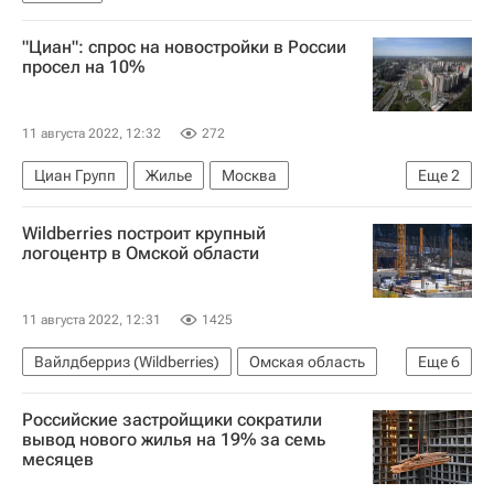
"Циан": спрос на новостройки в России
просел на 10%
11 августа 2022, 12:32
272
Циан Групп
Жилье
Москва
Еще
2
Тюменская область
Wildberries построит крупный
Московская область (Подмосковье)
логоцентр в Омской области
11 августа 2022, 12:31
1425
Вайлдберриз (Wildberries)
Омская область
Еще
6
Омск
Татьяна Ким (Бакальчук)
Азия
Российские застройщики сократили
Коммерческая недвижимость
Строительство
вывод нового жилья на 19% за семь
месяцев
Инфраструктура