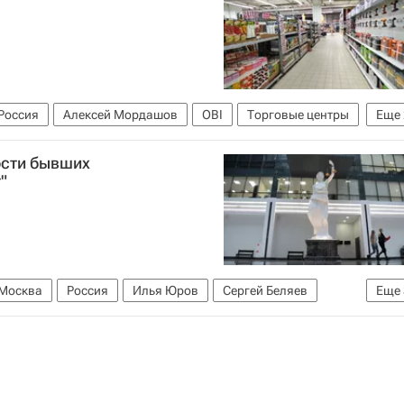
Россия
Алексей Мордашов
OBI
Торговые центры
Еще
йл
ости бывших
"
Москва
Россия
Илья Юров
Сергей Беляев
Еще
Федеральная налоговая служба (ФНС России)