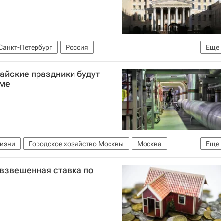
Санкт-Петербург
Россия
Еще
е)
Raven Russia
айские праздники будут
име
жизни
Городское хозяйство Москвы
Москва
Еще
Комплекс городского хозяйства Москвы
ЖКХ
евзвешенная ставка по