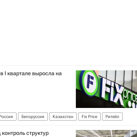
ь
в I квартале выросла на
Россия
Белоруссия
Казахстан
Fix Price
Ритейл
 контроль структур