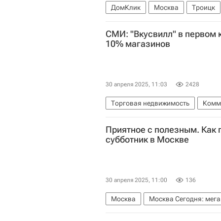
ДомКлик
Москва
Троицк
Вторичное жилье
СМИ: "Вкусвилл" в первом 
10% магазинов
30 апреля 2025, 11:03
2428
Торговая недвижимость
Комм
Приятное с полезным. Как
Москва
Ритейл
субботник в Москве
30 апреля 2025, 11:00
136
Москва
Москва Сегодня: мега
Комплекс городского хозяйства 