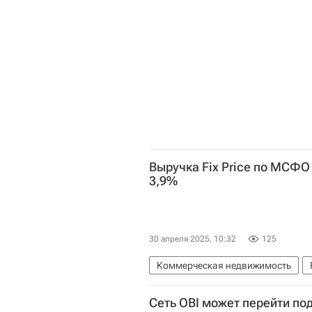
Город: детали – РИА Недвижимост
Выручка Fix Price по МСФО 
3,9%
30 апреля 2025, 10:32
125
Коммерческая недвижимость
Сеть OBI может перейти под