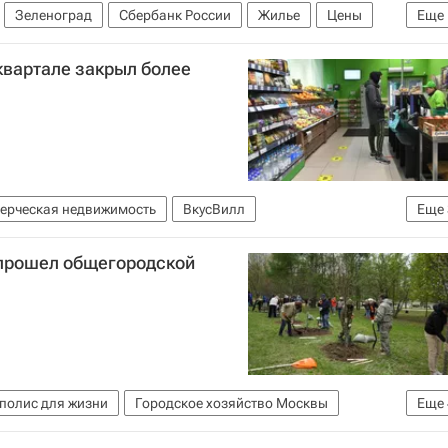
Зеленоград
Сбербанк России
Жилье
Цены
Еще
квартале закрыл более
ерческая недвижимость
ВкусВилл
Еще
Федеральная служба по надзору в сфере защиты прав потребителей и благополучия человека (Роспотребнадзор)
 прошел общегородской
полис для жизни
Городское хозяйство Москвы
Еще
Москвы
Городская среда
Благоустройство