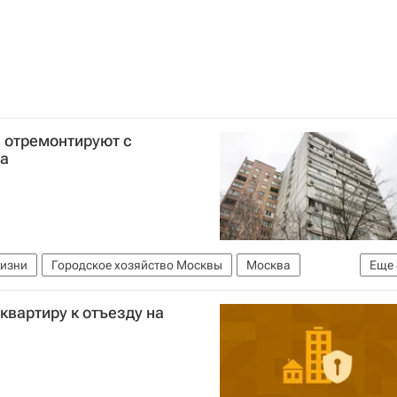
 отремонтируют с
а
жизни
Городское хозяйство Москвы
Москва
Еще
нт
Комплекс городского хозяйства Москвы
Жилье
квартиру к отъезду на