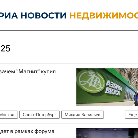
025
зачем "Магнит" купил
Москва
Санкт-Петербург
Михаил Васильев
Еще
X5 Retail Group
Пятерочка (сеть магазинов)
дет в рамках форума