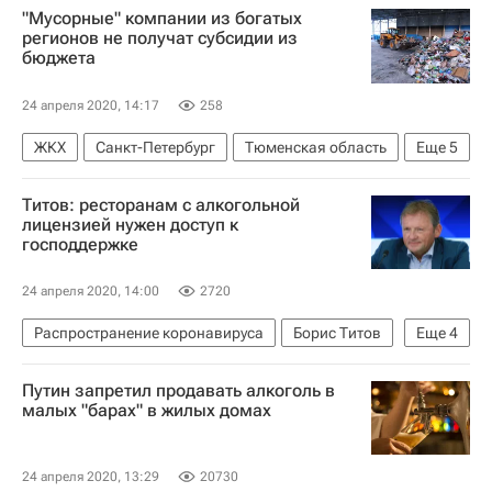
"Мусорные" компании из богатых
Константин Корсик
регионов не получат субсидии из
бюджета
Федеральная нотариальная палата: нотариусы советуют
Федеральная нотариальная палата
24 апреля 2020, 14:17
258
Нотариусы
Коронавирус COVID-19
ЖКХ
Санкт-Петербург
Тюменская область
Еще
5
Коронавирус в России
Москва
Ямал
Титов: ресторанам с алкогольной
Ханты-Мансийский автономный округ
лицензией нужен доступ к
господдержке
Регионы
Российский экологический оператор
24 апреля 2020, 14:00
2720
Распространение коронавируса
Борис Титов
Еще
4
Коммерческая недвижимость
Путин запретил продавать алкоголь в
Торговая недвижимость
малых "барах" в жилых домах
Коронавирус COVID-19
Коронавирус в России
24 апреля 2020, 13:29
20730