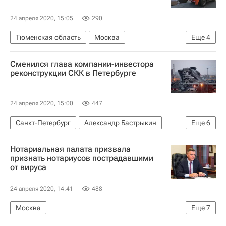
24 апреля 2020, 15:05
290
Тюменская область
Москва
Еще
4
Министерство природных ресурсов и экологии РФ (Минприроды России)
Сменился глава компании-инвестора
Ханты-Мансийский автономный округ
ЖКХ
реконструкции СКК в Петербурге
Виктория Абрамченко
24 апреля 2020, 15:00
447
Санкт-Петербург
Александр Бастрыкин
Еще
6
Максим Соколов (политик)
Нотариальная палата призвала
Петербургский (спорткомплекс)
признать нотариусов пострадавшими
от вируса
МЧС России (Министерство РФ по делам гражданской обороны, чрезвычайным ситуациям и ликвидации последствий стихийных бедствий)
Следственный комитет России (СК РФ)
24 апреля 2020, 14:41
488
Обрушение крыши СКК в Петербурге
Москва
Еще
7
Отставки и назначения - Новости
Федеральная служба государственной регистрации, кадастра и картографии (Росреестр)