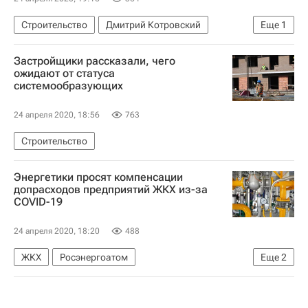
Строительство
Дмитрий Котровский
Еще
1
Девелоперы
Застройщики рассказали, чего
ожидают от статуса
системообразующих
24 апреля 2020, 18:56
763
Строительство
Энергетики просят компенсации
допрасходов предприятий ЖКХ из-за
COVID-19
24 апреля 2020, 18:20
488
ЖКХ
Росэнергоатом
Еще
2
Газпром энергохолдинг
Т Плюс