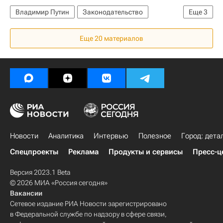
Владимир Путин
Законодательство
Еще
3
Жилье
Коммерческая недвижимость
Еще 20 материалов
Торговая недвижимость
Новости
Аналитика
Интервью
Полезное
Город: дета
Спецпроекты
Реклама
Продукты и сервисы
Пресс-ц
Версия 2023.1 Beta
© 2026 МИА «Россия сегодня»
Вакансии
Сетевое издание РИА Новости зарегистрировано
в Федеральной службе по надзору в сфере связи,