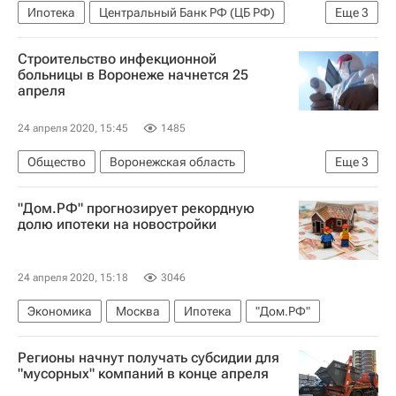
Ипотека
Центральный Банк РФ (ЦБ РФ)
Еще
3
Эльвира Набиуллина
Жилье
Банки
Строительство инфекционной
больницы в Воронеже начнется 25
апреля
24 апреля 2020, 15:45
1485
Общество
Воронежская область
Еще
3
Владимир Путин
"Дом.РФ" прогнозирует рекордную
Александр Гусев (губернатор)
долю ипотеки на новостройки
Новости - Недвижимость
24 апреля 2020, 15:18
3046
Экономика
Москва
Ипотека
"Дом.РФ"
Регионы начнут получать субсидии для
"мусорных" компаний в конце апреля