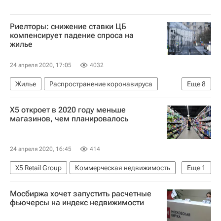
Риелторы: снижение ставки ЦБ
компенсирует падение спроса на
жилье
24 апреля 2020, 17:05
4032
Жилье
Распространение коронавируса
Еще
8
Москва
Центральный Банк РФ (ЦБ РФ)
X5 откроет в 2020 году меньше
Метриум Групп
Est-a-Tet
магазинов, чем планировалось
Аналитика – РИА Недвижимость
Мария Литинецкая
Коронавирус COVID-19
24 апреля 2020, 16:45
414
Коронавирус в России
X5 Retail Group
Коммерческая недвижимость
Еще
1
Торговая недвижимость
Мосбиржа хочет запустить расчетные
фьючерсы на индекс недвижимости