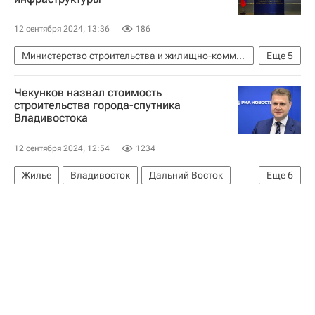
12 сентября 2024, 13:36
186
Министерство строительства и жилищно-коммунального хозяйства РФ (Минстрой России)
Еще
5
Марат Хуснуллин
Ирек Файзуллин
Россия
Чекунков назвал стоимость
Жилье
Инфраструктура
строительства города-спутника
Владивостока
12 сентября 2024, 12:54
1234
Жилье
Владивосток
Дальний Восток
Еще
6
Арктика
Алексей Чекунков
Строительство
Приморский край
Инфраструктура
Министерство РФ по развитию Дальнего Востока и Арктики (Минвостокразвития России)