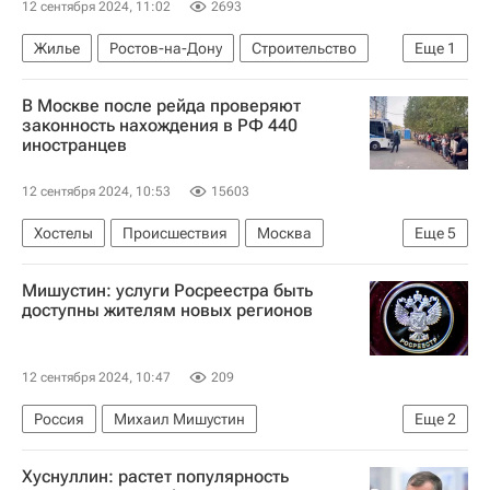
12 сентября 2024, 11:02
2693
Жилье
Ростов-на-Дону
Строительство
Еще
1
Девелоперы
В Москве после рейда проверяют
законность нахождения в РФ 440
иностранцев
12 сентября 2024, 10:53
15603
Хостелы
Происшествия
Москва
Еще
5
Россия
Мишустин: услуги Росреестра быть
Следственный комитет России (СК РФ)
доступны жителям новых регионов
Федеральная служба войск национальной гвардии РФ (Росгвардия)
Ситуация с нелегальными мигрантами
12 сентября 2024, 10:47
209
Мигранты
Россия
Михаил Мишустин
Еще
2
Олег Скуфинский
Хуснуллин: растет популярность
Федеральная служба государственной регистрации, кадастра и картографии (Росреестр)