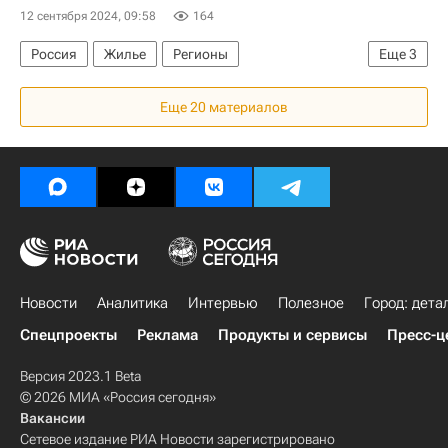
Мультимедиа – РИА Недвижимость
12 сентября 2024, 09:58
164
Город: детали – РИА Недвижимость
Москва
Россия
Жилье
Регионы
Еще
3
Республика Коми
Республика Хакасия
Еще 20 материалов
Аварийные дома
Новости
Аналитика
Интервью
Полезное
Город: дета
Спецпроекты
Реклама
Продукты и сервисы
Пресс-ц
Версия 2023.1 Beta
© 2026 МИА «Россия сегодня»
Вакансии
Сетевое издание РИА Новости зарегистрировано