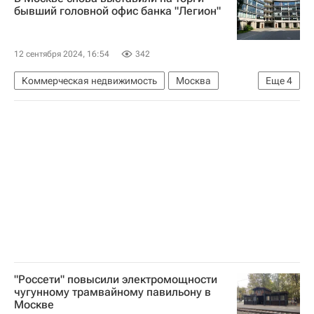
Владислав Бакальчук
Строительство
бывший головной офис банка "Легион"
12 сентября 2024, 16:54
342
Коммерческая недвижимость
Москва
Еще
4
Садовое кольцо (Москва)
Российский аукционный дом (РАД)
Агентство по страхованию вкладов
Бизнес-центры
"Россети" повысили электромощности
чугунному трамвайному павильону в
Москве