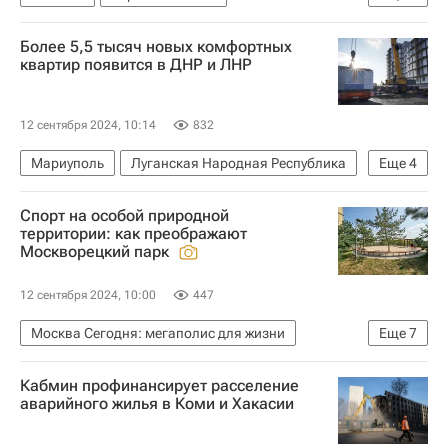
Русская православная церковь
Москва
Более 5,5 тысяч новых комфортных
Храмы
Архитектура
квартир появится в ДНР и ЛНР
12 сентября 2024, 10:14
832
Мариуполь
Луганская Народная Республика
Еще
4
Донецкая Народная Республика
Спорт на особой природной
Марат Хуснуллин
Жилье
Строительство
территории: как преображают
Москворецкий парк
12 сентября 2024, 10:00
447
Москва Сегодня: мегаполис для жизни
Еще
7
Городское хозяйство Москвы
Кабмин профинансирует расселение
Комплекс городского хозяйства Москвы
аварийного жилья в Коми и Хакасии
Парки
Городская среда