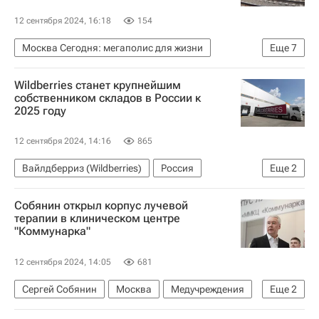
12 сентября 2024, 16:18
154
Москва Сегодня: мегаполис для жизни
Еще
7
Россети
Россети Московский регион
Wildberries станет крупнейшим
Москва
Россия
собственником складов в России к
2025 году
Городское хозяйство Москвы
ЖКХ
Комплекс городского хозяйства Москвы
12 сентября 2024, 14:16
865
Вайлдберриз (Wildberries)
Россия
Еще
2
Коммерческая недвижимость
Склады
Собянин открыл корпус лучевой
терапии в клиническом центре
"Коммунарка"
12 сентября 2024, 14:05
681
Сергей Собянин
Москва
Медучреждения
Еще
2
Инфраструктура
Социальная инфраструктура