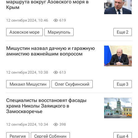
маршрута вокруг Азовского моря в
Крым
12 сентября 2024, 10:46
619
Азовское море
Мариуполь
Еще
2
Марат Хуснуллин
Россия
Мишустин назвал дачную и гаражную
амнистию важнейшим вопросом
12 сентября 2024, 10:38
613
Михаил Мишустин
Олег Скуфинский
Еще
3
Россия
Жилье
Загородная недвижимость
Специалисты восстановят фасады
храма Николы Заяицкого в
Замоскворечье
12 сентября 2024, 10:34
398
Религия
Сергей Собянин
Еще
4