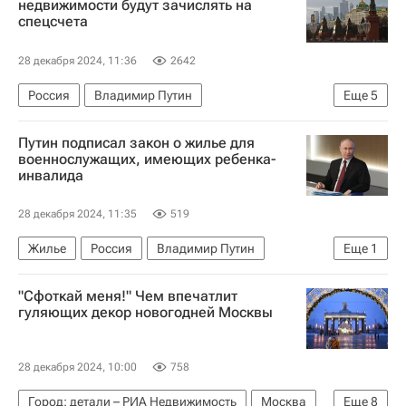
недвижимости будут зачислять на
спецсчета
28 декабря 2024, 11:36
2642
Россия
Владимир Путин
Еще
5
Василий Пискарев
Вячеслав Володин
Путин подписал закон о жилье для
Госдума РФ
Вооруженные силы Украины
военнослужащих, имеющих ребенка-
инвалида
Законодательство
28 декабря 2024, 11:35
519
Жилье
Россия
Владимир Путин
Еще
1
Законодательство
"Сфоткай меня!" Чем впечатлит
гуляющих декор новогодней Москвы
28 декабря 2024, 10:00
758
Город: детали – РИА Недвижимость
Москва
Еще
8