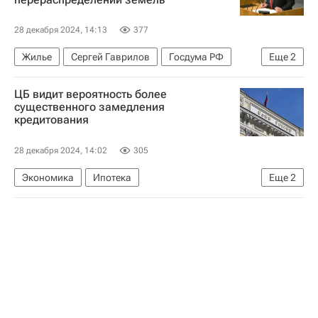
Льготная ипотека
Кредиты
28 декабря 2024, 14:13
377
Жилье
Сергей Гаврилов
Госдума РФ
Еще
2
Законопроекты
Земельные участки
ЦБ видит вероятность более
существенного замедления
кредитования
28 декабря 2024, 14:02
305
Экономика
Ипотека
Еще
2
Центральный Банк РФ (ЦБ РФ)
Кредиты