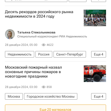
Москва Сегодня: мегаполис для жизни
Десять рекордов российского рынка
Городское хозяйство Москвы
недвижимости в 2024 году
Комплекс городского хозяйства Москвы
Городская среда
Новый год
Татьяна Стекольникова
Специальный корреспондент РИА Недвижимость
Тверская улица
Садовое кольцо (Москва)
Мультимедиа – РИА Недвижимость
28 декабря 2024, 05:00
4622
Недвижимость
Россия
Санкт-Петербург
Еще
4
Москва
"Дом.РФ"
РЖД
Московский пожарный назвал
Аналитика – РИА Недвижимость
основные причины пожаров в
новогодние праздники
28 декабря 2024, 03:00
858
Москва
Городское хозяйство Москвы
Еще
4
Москва Сегодня: мегаполис для жизни
Еще 20 материалов