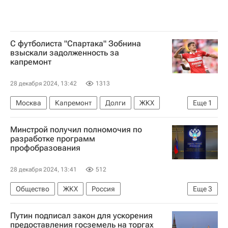
C футболиста "Спартака" Зобнина
взыскали задолженность за
капремонт
28 декабря 2024, 13:42
1313
Москва
Капремонт
Долги
ЖКХ
Еще
1
Роман Зобнин
Минстрой получил полномочия по
разработке программ
профобразования
28 декабря 2024, 13:41
512
Общество
ЖКХ
Россия
Еще
3
Владимир Путин
Путин подписал закон для ускорения
Министерство строительства и жилищно-коммунального хозяйства РФ (Минстрой России)
предоставления госземель на торгах