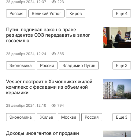
28 декабря 2024, 12:37
223
Россия
Великий Устюг
Киров
Еще
4
Дед Мороз
Марат Хуснуллин
Дороги
Путин подписал закон о праве
Инфраструктура
резидентов ОЭЗ передавать в залог
госземлю
28 декабря 2024, 12:24
885
Экономика
Россия
Владимир Путин
Еще
3
Министерство экономического развития РФ (Минэкономразвития России)
Vesper построит в Хамовниках жилой
Законодательство
Земельные участки
комплекс с фасадами из объемной
керамики
28 декабря 2024, 12:10
794
Экономика
Жилье
Москва
Россия
Еще
3
Сергей Кузнецов (архитектор)
Vesper
Доходы иноагентов от продажи
Москомархитектура