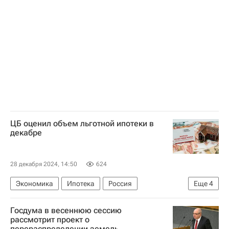
Завод имени Лихачева (ЗИЛ)
Московское центральное кольцо (МЦК)
Метро
Строительство метро в Москве
ЦБ оценил объем льготной ипотеки в
декабре
28 декабря 2024, 14:50
624
Экономика
Ипотека
Россия
Еще
4
Центральный Банк РФ (ЦБ РФ)
Госдума в весеннюю сессию
Прямая линия с Владимиром Путиным — 2024
рассмотрит проект о
перераспределении земель