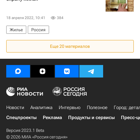
18 апреля 2022, 10:41
384
Жилье
Россия
Еще 20 материалов
Новости
Аналитика
Интервью
Полезное
Город: дета
Спецпроекты
Реклама
Продукты и сервисы
Пресс-ц
Версия 2023.1 Beta
© 2026 МИА «Россия сегодня»