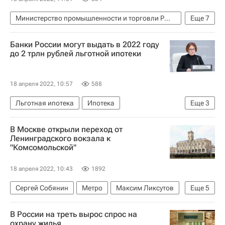
Министерство промышленности и торговли РФ (Минпромторг России)
Еще
7
Ипотека
Денис Мантуров
Россия
Банки России могут выдать в 2022 году
Московская область (Подмосковье)
до 2 трлн рублей льготной ипотеки
Строительство
Инфраструктура
Промышленная ипотека
18 апреля 2022, 10:57
588
Льготная ипотека
Ипотека
Еще
3
Центральный Банк РФ (ЦБ РФ)
В Москве открыли переход от
Эльвира Набиуллина
Жилье
Ленинградского вокзала к
"Комсомольской"
18 апреля 2022, 10:43
1892
Сергей Собянин
Метро
Максим Ликсутов
Еще
5
Москва
Ленинградский вокзал
РЖД
В России на треть вырос спрос на
Казанский вокзал
Инфраструктура
охрану жилья