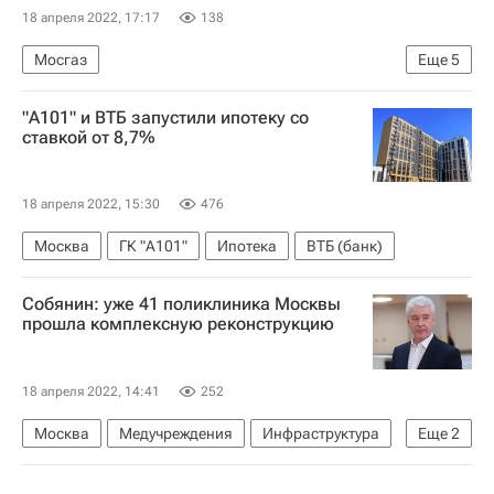
18 апреля 2022, 17:17
138
Мосгаз
Еще
5
Москва Сегодня: мегаполис для жизни
"А101" и ВТБ запустили ипотеку со
Городское хозяйство Москвы
Москва
ставкой от 8,7%
Комплекс городского хозяйства Москвы
ЖКХ
18 апреля 2022, 15:30
476
Москва
ГК "А101"
Ипотека
ВТБ (банк)
Собянин: уже 41 поликлиника Москвы
прошла комплексную реконструкцию
18 апреля 2022, 14:41
252
Москва
Медучреждения
Инфраструктура
Еще
2
Социальная инфраструктура
Реконструкция