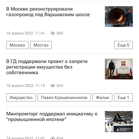
Строительство
В Москве реконструировали
Русская православная церковь
газопровод под Варшавским шоссе
18 апреля 2022, 11:41
369
Москва
Мосгаз
Еще
5
Москва Сегодня: мегаполис для жизни
В ГД поддержали проект о запрете
Городское хозяйство Москвы
регистрации имущества без
собственника
Комплекс городского хозяйства Москвы
Реконструкция
ЖКХ
18 апреля 2022, 11:15
554
Имущество
Павел Крашенинников
Жилье
Еще
1
Законодательство
Минпромторг поддержал инициативу о
"промышленной ипотеке"
18 апреля 2022, 11:01
834