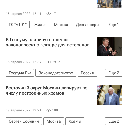
18 апреля 2022, 12:41
171
ГК "А101"
Жилье
Москва
Девелоперы
Еще
1
Строительство
В Госдуму планируют внести
законопроект о гектаре для ветеранов
18 апреля 2022, 12:37
7912
Госдума РФ
Законодательство
Россия
Еще
2
Земельные участки
Ветераны
Восточный округ Москвы лидирует по
числу построенных храмов
18 апреля 2022, 12:21
100
Сергей Собянин
Москва
Храмы
Еще
2