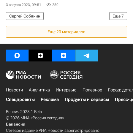
3 августа 2023, 09:51
250
Город: детали – РИА Недвижимость
Сергей Собянин
Еще
7
Мосводоканал
Москва Сегодня: мегаполис для жизни
Еще 20 материалов
Благоустройство
Москва
Городское хозяйство Москвы
Парки
Городская среда
Комплекс городского хозяйства Москвы
Новости
Аналитика
Интервью
Полезное
Город: дета
Спецпроекты
Реклама
Продукты и сервисы
Пресс-ц
Версия 2023.1 Beta
© 2026 МИА «Россия сегодня»
Вакансии
Сетевое издание РИА Новости зарегистрировано