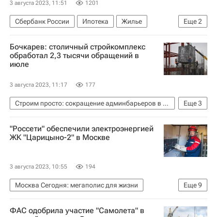
3 августа 2023, 11:51
1201
Сбербанк России
Ипотека
Жилье
Еще
2
Кредиты
Банки
Бочкарев: столичный стройкомплекс
обработал 2,3 тысячи обращений в
июле
3 августа 2023, 11:17
177
Строим просто: сокращение админбарьеров в строительстве
Еще
3
Строительство
Москва
Андрей Бочкарев
"Россети" обеспечили электроэнергией
ЖК "Царицыно-2" в Москве
3 августа 2023, 10:55
194
Москва Сегодня: мегаполис для жизни
Еще
9
Россети
Россети Московский регион
ФАС одобрила участие "Самолета" в
Москва
Россия