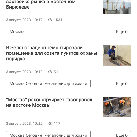
застройке рынка в Восточном
Бирюлеве
Городское хозяйство Москвы
Комплекс городского хозяйства Москвы
3 августа 2023, 10:47
1534
Строительство
Жилье
ЖКХ
Москва
Еще
6
Федеральная антимонопольная служба (ФАС России)
В Зеленограде отремонтировали
Киевская площадь
Строительство
помещение для совета пунктов охраны
порядка
Коммерческая недвижимость
Девелоперы
Самолет (девелопер)
3 августа 2023, 10:42
54
Москва Сегодня: мегаполис для жизни
Еще
6
Городское хозяйство Москвы
Зеленоград
"Мосгаз" реконструирует газопровод
Москва
Капремонт в Москве
на востоке Москвы
Комплекс городского хозяйства Москвы
Капремонт
3 августа 2023, 10:22
117
Москва Сегодня: мегаполис для жизни
Еще
6