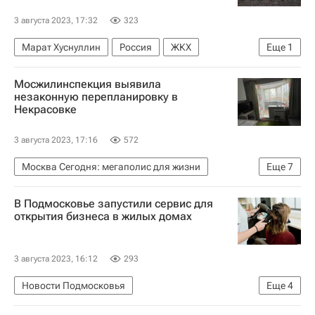
3 августа 2023, 17:32
323
Марат Хуснуллин
Россия
ЖКХ
Еще
1
Строительство
Мосжилинспекция выявила
незаконную перепланировку в
Некрасовке
3 августа 2023, 17:16
572
Москва Сегодня: мегаполис для жизни
Еще
7
Жилье
Некрасовка
Москва
В Подмосковье запустили сервис для
Мосжилинспекция
открытия бизнеса в жилых домах
Городское хозяйство Москвы
Комплекс городского хозяйства Москвы
3 августа 2023, 16:12
293
Ремонт
Новости Подмосковья
Еще
4
Московская область (Подмосковье)
ПИК