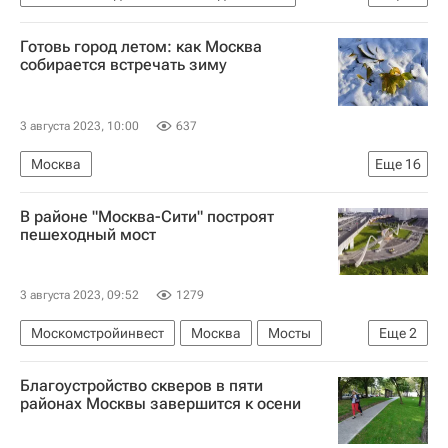
Городское хозяйство Москвы
Москва
Готовь город летом: как Москва
Мосгаз
собирается встречать зиму
Комплекс городского хозяйства Москвы
Реконструкция
ЖКХ
3 августа 2023, 10:00
637
Москва
Еще
16
Москва Сегодня: мегаполис для жизни
В районе "Москва-Сити" построят
Отопительный сезон 2023-2024 в России
пешеходный мост
ЖКХ
Отопление
Теплоснабжение
Городское хозяйство Москвы
3 августа 2023, 09:52
1279
Комплекс городского хозяйства Москвы
Москомстройинвест
Москва
Мосты
Еще
2
Капремонт
Капремонт в Москве
Инфраструктура
Строительство
Петр Бирюков
МОЭК
Мосжилинспекция
Благоустройство скверов в пяти
районах Москвы завершится к осени
Россети Московский регион
Аналитика – РИА Недвижимость