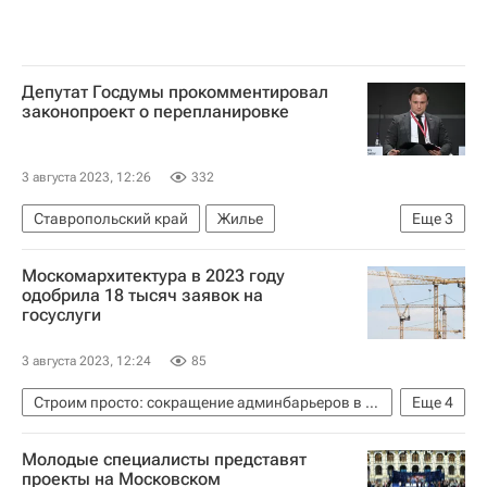
Депутат Госдумы прокомментировал
законопроект о перепланировке
3 августа 2023, 12:26
332
Ставропольский край
Жилье
Еще
3
Сергей Пахомов
Госдума РФ
Москомархитектура в 2023 году
Законодательство
одобрила 18 тысяч заявок на
госуслуги
3 августа 2023, 12:24
85
Строим просто: сокращение админбарьеров в строительстве
Еще
4
Москва
Юлиана Княжевская
Молодые специалисты представят
Москомархитектура
Строительство
проекты на Московском