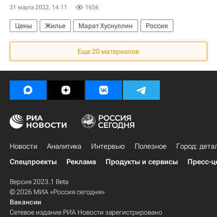
31 марта 2022, 14:11
1656
Цены
Жилье
Марат Хуснуллин
Россия
Еще 20 материалов
Новости
Аналитика
Интервью
Полезное
Город: дета
Спецпроекты
Реклама
Продукты и сервисы
Пресс-ц
Версия 2023.1 Beta
© 2026 МИА «Россия сегодня»
Вакансии
Сетевое издание РИА Новости зарегистрировано