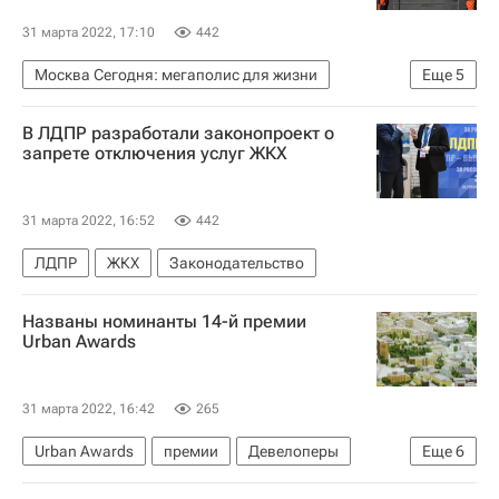
31 марта 2022, 17:10
442
Москва Сегодня: мегаполис для жизни
Еще
5
Автомобильные дороги
Россия
Москва
В ЛДПР разработали законопроект о
Городское хозяйство Москвы
запрете отключения услуг ЖКХ
Комплекс городского хозяйства Москвы
31 марта 2022, 16:52
442
ЛДПР
ЖКХ
Законодательство
Названы номинанты 14-й премии
Urban Awards
31 марта 2022, 16:42
265
Urban Awards
премии
Девелоперы
Еще
6
Архитектура
Эталон
Краснодарский край