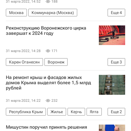
31 марта 2022, 14:52
188
Москва
Коммунарка (Москва)
Еще
4
Новая Москва
Строительство
ГК "А101"
Реконструкцию Воронежского цирка
Девелоперы
завершат к 2024 году
31 марта 2022, 14:28
171
Карен Оганесян
Воронеж
Еще
3
Единый заказчик в сфере строительства
На ремонт крыш и фасадов жилых
Реконструкция
Цирки
домов Крыма выделят более 1,5 млрд
рублей
31 марта 2022, 14:22
232
Республика Крым
Жилье
Керчь
Ялта
Еще
2
Ремонт
Михаил Мишустин
Мишустин поручил принять решения