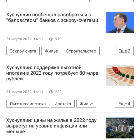
Марат Хуснуллин
"Дом.РФ"
Хуснуллин пообещал разобраться с
Строительство
"баловством" банков с эскроу-счетами
31 марта 2022, 14:12
919
Эскроу-счета
Жилье
Строительство
Еще
2
Марат Хуснуллин
Банки
Хуснуллин: поддержка льготной
ипотеки в 2022 году потребует 80 млрд
рублей
31 марта 2022, 14:11
222
Льготная ипотека
Ипотека
Жилье
Еще
4
Марат Хуснуллин
Правительство РФ
Хуснуллин: цены на жилье в 2022 году
Московская область (Подмосковье)
Россия
вырастут на уровне инфляции или
меньше