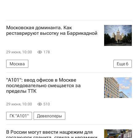
Московская доминанта. Как
реставрируют высотку на Баррикадной
29 июня, 10:00
178
Москва
Еще
6
Москва Сегодня: мегаполис для жизни
"А101": ввод офисов в Москве
Город: детали – РИА Недвижимость
последовательно смещается за
пределы ТТК
Комплекс городского хозяйства Москвы
Городское хозяйство Москвы
29 июня, 10:00
510
Садовое кольцо (Москва)
МАРХИ
ГК "А101"
Девелоперы
В России могут ввести нацрежим для
госзакупок гранита, стекла и керамики