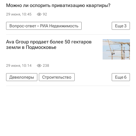
Можно ли оспорить приватизацию квартиры?
29 июня, 10:45
92
Вопрос-ответ – РИА Недвижимость
Еще
3
Оформление собственности и купля-продажа - Вопрос-ответ - Полезное
Ava Group продает более 50 гектаров
Жилье
Россия
земли в Подмосковье
29 июня, 10:14
238
Девелоперы
Строительство
Еще
6
Московская область (Подмосковье)
Краснодарский край
Умар Кремлев
Домодедово (аэропорт)
Российский аукционный дом
Земельные участки