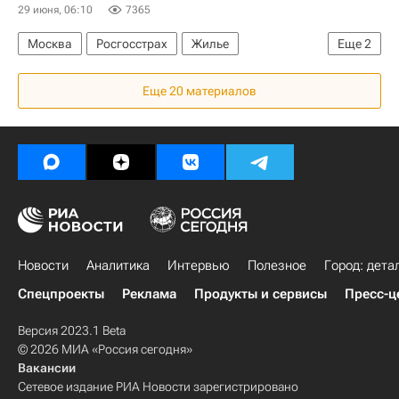
29 июня, 06:10
7365
Москва
Росгосстрах
Жилье
Еще
2
Загородная недвижимость
Страхование
Еще 20 материалов
Новости
Аналитика
Интервью
Полезное
Город: дета
Спецпроекты
Реклама
Продукты и сервисы
Пресс-ц
Версия 2023.1 Beta
© 2026 МИА «Россия сегодня»
Вакансии
Сетевое издание РИА Новости зарегистрировано