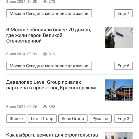
8 мая 2024, 10:00
372
Москва Сегодня: мегаполис для жизни
Еще
7
Москва
Городское хозяйство Москвы
В Москве обновили более 70 домов,
Комплекс городского хозяйства Москвы
где жили герои Великой
Отечественной
Городская среда
ЖКХ
Спецпроекты – РИА Недвижимость
8 мая 2024, 09:39
319
Благоустройство
Москва Сегодня: мегаполис для жизни
Еще
6
Великая Отечественная война (1941-1945)
Девелопер Level Group привлек
Москва
Городское хозяйство Москвы
партнера в проект под Красногорском
Комплекс городского хозяйства Москвы
Капремонт в Москве
Капремонт
8 мая 2024, 09:26
393
Жилье
Level Group
Rose Group
Русагро
Еще
3
Строительство
Как выбрать цемент для строительства
Московская область (Подмосковье)