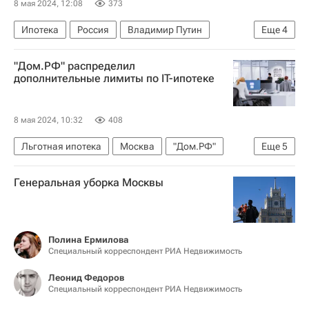
8 мая 2024, 12:08
373
Ипотека
Россия
Владимир Путин
Еще
4
Михаил Мишустин
Госдума РФ
Кредиты
"Дом.РФ" распределил
Многодетные семьи
дополнительные лимиты по IT-ипотеке
8 мая 2024, 10:32
408
Льготная ипотека
Москва
"Дом.РФ"
Еще
5
Сбербанк России
Альфа-банк
Россия
Генеральная уборка Москвы
Кредиты
Жилье
Полина Ермилова
Специальный корреспондент РИА Недвижимость
Леонид Федоров
Специальный корреспондент РИА Недвижимость