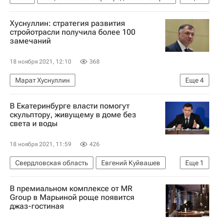
Александр Викулин
Долги
Россия
Хуснуллин: стратегия развития
стройотрасли получила более 100
замечаний
18 ноября 2021, 12:10
368
Марат Хуснуллин
Еще
4
Министерство строительства и жилищно-коммунального хозяйства РФ (Минстрой России)
В Екатеринбурге власти помогут
Строительство
ЖКХ
Россия
скульптору, живущему в доме без
света и воды
18 ноября 2021, 11:59
426
Свердловская область
Евгений Куйвашев
Еще
1
Жилье
В премиальном комплексе от MR
Group в Марьиной роще появится
джаз-гостиная