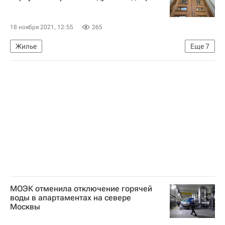
Тарифы
18 ноября 2021, 12:55
265
Жилье
Еще
7
Москва Сегодня: мегаполис для жизни
Москва
Капремонт
Капремонт в Москве
Городское хозяйство Москвы
Комплекс городского хозяйства Москвы
Фонд капитального ремонта Москвы
МОЭК отменила отключение горячей
воды в апартаментах на севере
Москвы