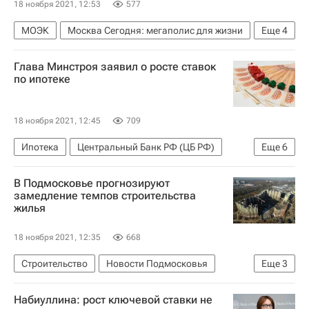
18 ноября 2021, 12:53
577
МОЭК
Москва Сегодня: мегаполис для жизни
Еще
4
Москва
Газпром энергохолдинг
Глава Минстроя заявил о росте ставок
Городское хозяйство Москвы
по ипотеке
Комплекс городского хозяйства Москвы
18 ноября 2021, 12:45
709
Ипотека
Центральный Банк РФ (ЦБ РФ)
Еще
6
Сбербанк России
Абсолют Банк
Жилье
В Подмосковье прогнозируют
Банки
Ирек Файзуллин
Россия
замедление темпов строительства
жилья
18 ноября 2021, 12:35
668
Строительство
Новости Подмосковья
Еще
3
Московская область (Подмосковье)
Набиуллина: рост ключевой ставки не
Федеральная служба государственной статистики (Росстат)