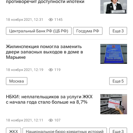
противоречит доступности ипотеки
Жилье
18 ноября 2021, 12:31
1145
Центральный Банк РФ (ЦБ РФ)
Госдума РФ
Еще
3
Эльвира Набиуллина
Ипотека
Россия
Жилинспекция помогла заменить
двери запасных выходов в доме в
Марьине
18 ноября 2021, 12:19
119
Москва
Еще
5
Москва Сегодня: мегаполис для жизни
НБКИ: неплательщиков за услуги ЖКХ
Жилье
Мосжилинспекция
с начала года стало больше на 8,7%
Городское хозяйство Москвы
Комплекс городского хозяйства Москвы
18 ноября 2021, 12:11
107
ЖКХ
Национальное бюро кредитных историй
Еще
3