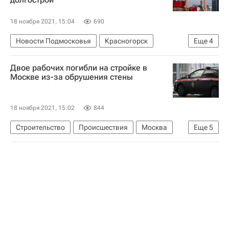
18 ноября 2021, 15:04
690
Новости Подмосковья
Красногорск
Еще
4
Московская областная дума
Жилье
Двое рабочих погибли на стройке в
Строительство
Долгострой
Москве из-за обрушения стены
18 ноября 2021, 15:02
844
Строительство
Происшествия
Москва
Еще
5
Следственный комитет России (СК РФ)
Юлия Иванова
Жилье
Строители
Россия