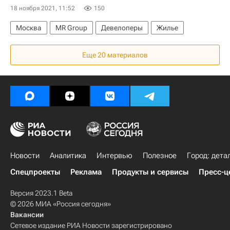
18 ноября 2021, 11:52
150
Москва
MR Group
Девелоперы
Жилье
Еще 20 материалов
Новости
Аналитика
Интервью
Полезное
Город: дета
Спецпроекты
Реклама
Продукты и сервисы
Пресс-ц
Версия 2023.1 Beta
© 2026 МИА «Россия сегодня»
Вакансии
Сетевое издание РИА Новости зарегистрировано