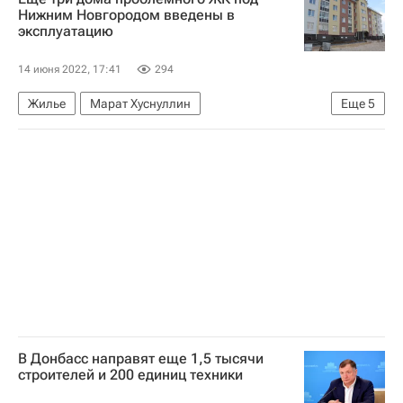
Сбербанк России
Нижним Новгородом введены в
эксплуатацию
Центральный Банк РФ (ЦБ РФ)
14 июня 2022, 17:41
294
Жилье
Марат Хуснуллин
Еще
5
Нижний Новгород
Нижегородская область
Россия
Глеб Никитин
Константин Тимофеев
В Донбасс направят еще 1,5 тысячи
строителей и 200 единиц техники