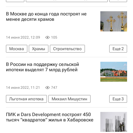
Городское хозяйство Москвы
В Москве до конца года построят не
Комплекс городского хозяйства Москвы
менее десяти храмов
Москва
Газпром энергохолдинг
ЖКХ
14 июня 2022, 12:09
105
Москва
Храмы
Строительство
Еще
2
Русская православная церковь
В России на поддержку сельской
Владимир Ресин
ипотеки выделят 7 млрд рублей
14 июня 2022, 11:21
747
Льготная ипотека
Михаил Мишустин
Еще
3
Правительство РФ
ПИК и Dars Development построят 450
Загородная недвижимость
Ипотека
тысяч "квадратов" жилья в Хабаровске