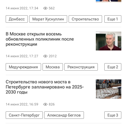
14 июня 2022, 17:34
562
Донбасс
Марат Хуснуллин
Строительство
Еще
1
Украина
В Москве открыли восемь
обновленных поликлиник после
реконструкции
14 июня 2022, 17:27
2012
Медучреждения
Москва
Реконструкция
Еще
2
Инфраструктура
Социальная инфраструктура
Строительство нового моста в
Петербурге запланировано на 2025-
2030 годы
14 июня 2022, 16:59
826
Санкт-Петербург
Александр Беглов
Еще
3
Россия
Газпром
Нева (река)