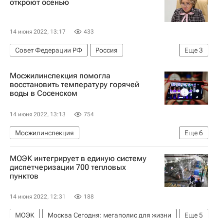
откроют осенью
14 июня 2022, 13:17
433
Совет Федерации РФ
Россия
Еще
3
Андрей Клишас
Олег Николаев (политик)
Мосжилинспекция помогла
Новый Арбат
восстановить температуру горячей
воды в Сосенском
14 июня 2022, 13:13
754
Мосжилинспекция
Еще
6
Москва Сегодня: мегаполис для жизни
ЖКХ
МОЭК интегрирует в единую систему
Городское хозяйство Москвы
диспетчеризации 700 тепловых
пунктов
Комплекс городского хозяйства Москвы
Москва
Водоснабжение
14 июня 2022, 12:31
188
МОЭК
Москва Сегодня: мегаполис для жизни
Еще
5