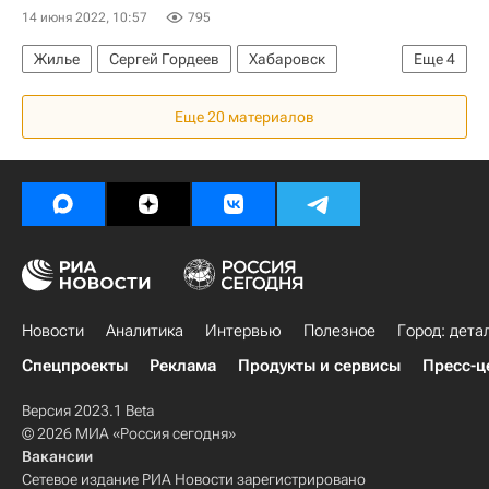
14 июня 2022, 10:57
795
Жилье
Сергей Гордеев
Хабаровск
Еще
4
ГК "ПИК"
"Дом.РФ"
Девелоперы
Еще 20 материалов
Строительство
Новости
Аналитика
Интервью
Полезное
Город: дета
Спецпроекты
Реклама
Продукты и сервисы
Пресс-ц
Версия 2023.1 Beta
© 2026 МИА «Россия сегодня»
Вакансии
Сетевое издание РИА Новости зарегистрировано