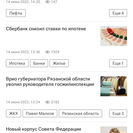
14 июня 2022, 14:20
147
Лифты
Еще
4
Москва Сегодня: мегаполис для жизни
Сбербанк снизил ставки по ипотеке
Городское хозяйство Москвы
Комплекс городского хозяйства Москвы
Москва
14 июня 2022, 13:36
1929
Ипотека
Банки
Жилье
Еще
1
Сбербанк России
Врио губернатора Рязанской области
уволил руководителя госжилинспекции
14 июня 2022, 13:24
2182
ЖКХ
Павел Малков
Рязанская область
Еще
3
Рязань
ТСЖ
Новый корпус Совета Федерации
Отставки и назначения - Новости