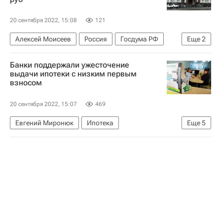
Торговые центры
Ритейл
20 сентября 2022, 15:08
121
Алексей Моисеев
Россия
Госдума РФ
Еще
2
Законодательство
Имущество
Банки поддержали ужесточение
выдачи ипотеки с низким первым
взносом
20 сентября 2022, 15:07
469
Евгений Миронюк
Ипотека
Еще
5
Центральный Банк РФ (ЦБ РФ)
ВТБ (банк)
Сбер
Сбербанк России
Жилье