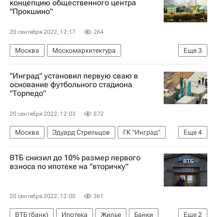
концепцию общественного центра
"Прокшино"
20 сентября 2022, 12:17
264
Москва
Москомархитектура
Еще
3
Сергей Кузнецов (архитектор)
ГК "А101"
"Инград" установил первую сваю в
Девелоперы
основание футбольного стадиона
"Торпедо"
20 сентября 2022, 12:03
872
Москва
Эдуард Стрельцов
ГК "Инград"
Еще
4
Девелоперы
Стадионы
ВТБ снизил до 10% размер первого
Спортивные объекты
Строительство
взноса по ипотеке на "вторичку"
20 сентября 2022, 12:00
361
ВТБ (банк)
Ипотека
Жилье
Банки
Еще
2