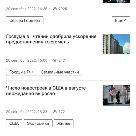
20 сентября 2022, 16:26
7925
Сергей Гордеев
Еще
4
Отставки и назначения - Новости
ГК "ПИК"
Госдума в I чтении одобрила ускорение
Строительство
Девелоперы
предоставления госземель
20 сентября 2022, 16:00
247
Госдума РФ
Земельные участки
Число новостроек в США в августе
неожиданно выросло
20 сентября 2022, 15:38
172
США
Экономика
Жилье