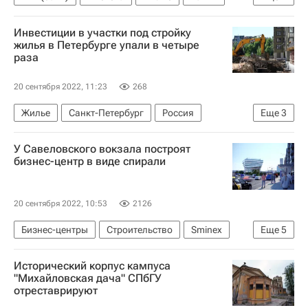
Кредиты
Вторичное жилье
Инвестиции в участки под стройку
жилья в Петербурге упали в четыре
раза
20 сентября 2022, 11:23
268
Жилье
Санкт-Петербург
Россия
Еще
3
Строительство
Земельные участки
У Савеловского вокзала построят
Инвестиции
бизнес-центр в виде спирали
20 сентября 2022, 10:53
2126
Бизнес-центры
Строительство
Sminex
Еще
5
Москва
Москомархитектура
Исторический корпус кампуса
Сергей Кузнецов (архитектор)
Девелоперы
"Михайловская дача" СПбГУ
отреставрируют
Коммерческая недвижимость