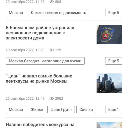
20 сентября 2022, 14:06
808
Москва
Коммерческая недвижимость
Еще
5
Дальний Восток
Санкт-Петербург
H&M
В Басманном районе устранили
Торговая недвижимость
Торговые центры
незаконное подключение к
электросети дома
20 сентября 2022, 13:23
125
Москва Сегодня: мегаполис для жизни
Еще
5
Москва
Мосжилинспекция
"Циан" назвал самые большие
Городское хозяйство Москвы
пентхаусы на рынке Москвы
Комплекс городского хозяйства Москвы
Жилье
20 сентября 2022, 12:49
2952
Москва
Жилье
Циан Групп
Сделки
Еще
1
Элитное жилье
Назван победитель конкурса на