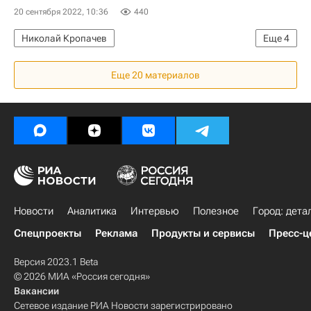
20 сентября 2022, 10:36
440
Николай Кропачев
Еще
4
Санкт-Петербургский государственный университет
Еще 20 материалов
Архитектура
Санкт-Петербург
Реставрация
Новости
Аналитика
Интервью
Полезное
Город: дета
Спецпроекты
Реклама
Продукты и сервисы
Пресс-ц
Версия 2023.1 Beta
© 2026 МИА «Россия сегодня»
Вакансии
Сетевое издание РИА Новости зарегистрировано