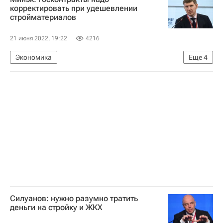
Центральный Банк РФ (ЦБ РФ)
Госдума РФ
корректировать при удешевлении
стройматериалов
Рейтинговое агентство строительного комплекса (РАСК)
Строительство
21 июня 2022, 19:22
4216
Экономика
Еще
4
Министерство экономического развития РФ (Минэкономразвития России)
Строительство
Подрядчики
Максим Решетников
Силуанов: нужно разумно тратить
деньги на стройку и ЖКХ