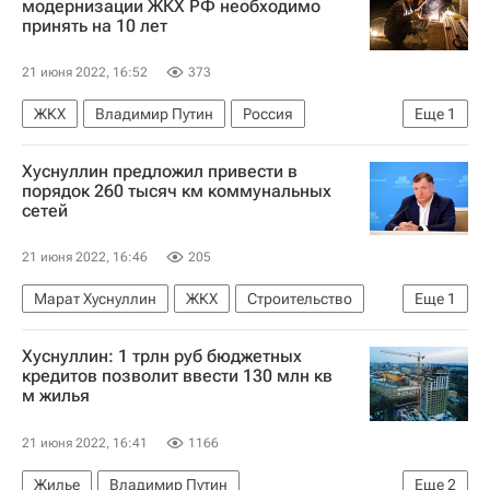
модернизации ЖКХ РФ необходимо
принять на 10 лет
21 июня 2022, 16:52
373
ЖКХ
Владимир Путин
Россия
Еще
1
Республика Татарстан
Хуснуллин предложил привести в
порядок 260 тысяч км коммунальных
сетей
21 июня 2022, 16:46
205
Марат Хуснуллин
ЖКХ
Строительство
Еще
1
Ремонт
Хуснуллин: 1 трлн руб бюджетных
кредитов позволит ввести 130 млн кв
м жилья
21 июня 2022, 16:41
1166
Жилье
Владимир Путин
Еще
2