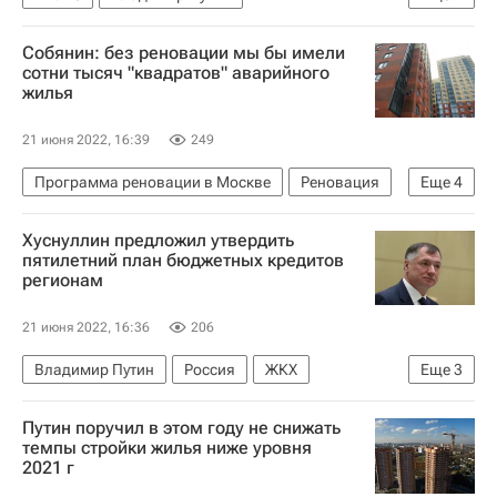
Министерство экономического развития РФ (Минэкономразвития России)
Собянин: без реновации мы бы имели
Россия
сотни тысяч "квадратов" аварийного
жилья
21 июня 2022, 16:39
249
Программа реновации в Москве
Реновация
Еще
4
Программа реновации в Москве
Жилье
Хуснуллин предложил утвердить
Москва
Строительство
пятилетний план бюджетных кредитов
регионам
21 июня 2022, 16:36
206
Владимир Путин
Россия
ЖКХ
Еще
3
Инфраструктура
Кредиты
Регионы
Путин поручил в этом году не снижать
темпы стройки жилья ниже уровня
2021 г