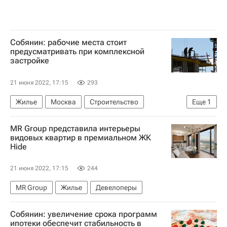
Собянин: рабочие места стоит
предусматривать при комплексной
застройке
21 июня 2022, 17:15
293
Жилье
Москва
Строительство
Еще
1
Сергей Собянин
MR Group представила интерьеры
видовых квартир в премиальном ЖК
Hide
21 июня 2022, 17:15
244
MR Group
Жилье
Девелоперы
Собянин: увеличение срока программ
ипотеки обеспечит стабильность в