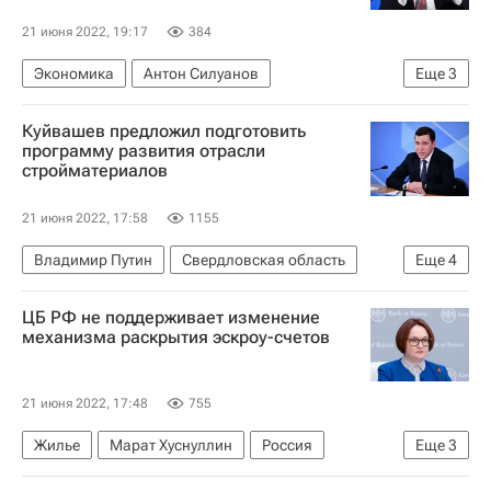
21 июня 2022, 19:17
384
Экономика
Антон Силуанов
Еще
3
Министерство финансов РФ (Минфин России)
Куйвашев предложил подготовить
Строительство
ЖКХ
программу развития отрасли
стройматериалов
21 июня 2022, 17:58
1155
Владимир Путин
Свердловская область
Еще
4
Россия
Фонд развития промышленности
ЦБ РФ не поддерживает изменение
Министерство строительства и жилищно-коммунального хозяйства РФ (Минстрой России)
механизма раскрытия эскроу-счетов
Евгений Куйвашев
21 июня 2022, 17:48
755
Жилье
Марат Хуснуллин
Россия
Еще
3
Центральный Банк РФ (ЦБ РФ)
Эскроу-счета