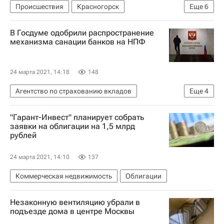
Происшествия
Красногорск
Еще
6
Михаил Балакин
Жилье
В Госдуме одобрили распространение
Московская область (Подмосковье)
Москва
механизма санации банков на НПФ
СУ-155
Имущество
24 марта 2021, 14:18
148
Агентство по страхованию вкладов
Еще
4
Центральный Банк РФ (ЦБ РФ)
Госдума РФ
"Гарант-Инвест" планирует собрать
Николай Николаев (депутат)
заявки на облигации на 1,5 млрд
рублей
Законодательство
24 марта 2021, 14:10
137
Коммерческая недвижимость
Облигации
Незаконную вентиляцию убрали в
подъезде дома в центре Москвы