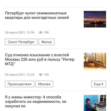
Петербург купит семикомнатные
квартиры для многодетных семей
24 марта 2021, 15:34
196
Санкт-Петербург
Жилье
Суд отменил взыскание с властей
Москвы 226 млн руб в пользу "Интер
МТД"
24 марта 2021, 15:25
145
Происшествия
Москва
Еще
4
Москомстройинвест
Я у мамы инвестор: 4 способа
Девятый арбитражный апелляционный суд
заработать на недвижимости, не
покупая ее
Суды
Коммерческая недвижимость