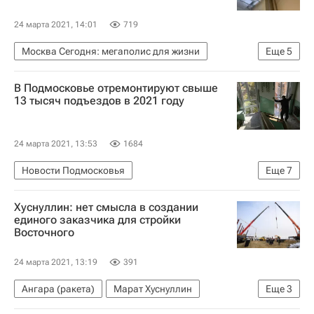
24 марта 2021, 14:01
719
Москва Сегодня: мегаполис для жизни
Еще
5
Происшествия
Москва
ЖКХ
В Подмосковье отремонтируют свыше
Городское хозяйство Москвы
13 тысяч подъездов в 2021 году
Комплекс городского хозяйства Москвы
24 марта 2021, 13:53
1684
Новости Подмосковья
Еще
7
Московская область (Подмосковье)
Хуснуллин: нет смысла в создании
Андрей Воробьев
Госжилинспекция
ЖКХ
единого заказчика для стройки
Восточного
Подъезды
Жилье
Ремонт
24 марта 2021, 13:19
391
Ангара (ракета)
Марат Хуснуллин
Еще
3
Восточный (космодром)