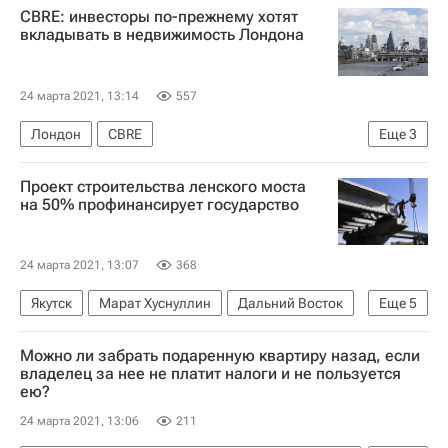
CBRE: инвесторы по-прежнему хотят
Министерство строительства и жилищно-коммунального хозяйства РФ (Минстрой России)
вкладывать в недвижимость Лондона
Главгосэкспертиза
24 марта 2021, 13:14
557
Лондон
CBRE
Еще
3
Коммерческая недвижимость
Проект строительства ленского моста
Великобритания
Инвестиции
на 50% профинансирует государство
24 марта 2021, 13:07
368
Якутск
Марат Хуснуллин
Дальний Восток
Еще
5
Река Лена
Айсен Николаев
Можно ли забрать подаренную квартиру назад, если
Строительство
Инфраструктура
Мосты
владелец за нее не платит налоги и не пользуется
ею?
24 марта 2021, 13:06
211