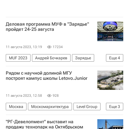
Деловая программа МУФ в "Зарядье"
пройдет 24-25 августа
11 августа 2023, 13:19
17234
MUF 2023
Андрей Бочкарев
Зарядье
Еще
4
Манеж
Рядом с научной долиной МГУ
Московский урбанистический форум 2023 (МУФ 2023)
построят кампус школы Letovo.Junior
Москва
Урбанистика
11 августа 2023, 12:58
928
Москва
Москомархитектура
Level Group
Еще
3
Русагро
Строительство
Школы
"РГ-Девелопмент" выставит на
продажу технопарк на Октябрьском