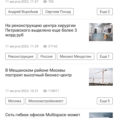
11 августа 2023, 11:57
703
Андрей Воробьев
Сергиев Посад
Еще
2
Взрыв на складе в Сергиевом Посаде
На реконструкцию центра хирургии
Происшествия
Петровского выделено еще более 3
млрд руб
11 августа 2023, 11:29
27143
Реконструкция
Россия
Михаил Мишустин
Еще
1
Медучреждения
В Мещанском районе Москвы
построят высотный бизнес-центр
11 августа 2023, 10:31
118011
Москва
Москомстройинвест
Еще
5
Мосинжпроект
Коммерческая недвижимость
Сеть гибких офисов Multispace может
Бизнес-центры
Строительство
Офисы