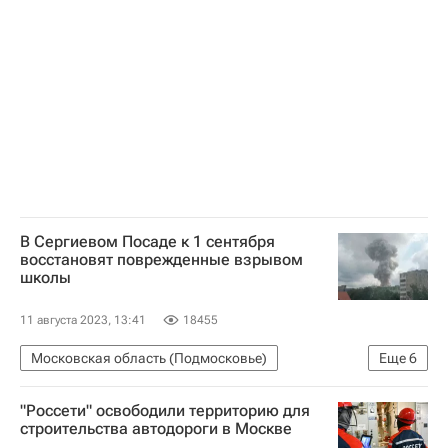
Фонд развития территорий (ФРТ, ранее - Фонд защиты прав дольщиков)
Обманутые дольщики в России
Дольщики
В Сергиевом Посаде к 1 сентября
восстановят поврежденные взрывом
школы
11 августа 2023, 13:41
18455
Московская область (Подмосковье)
Еще
6
Происшествия
Андрей Воробьев
"Россети" освободили территорию для
Сергиев Посад
строительства автодороги в Москве