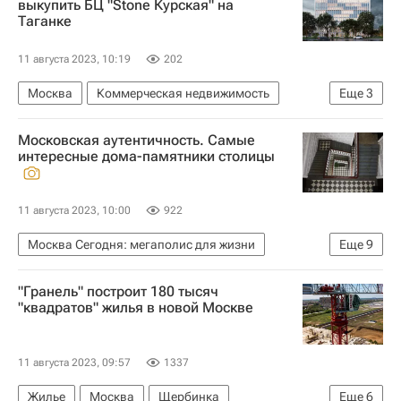
выкупить БЦ "Stone Курская" на
Таганке
11 августа 2023, 10:19
202
Москва
Коммерческая недвижимость
Еще
3
Бизнес-центры
Офисы
Сделки
Московская аутентичность. Самые
интересные дома-памятники столицы
11 августа 2023, 10:00
922
Москва Сегодня: мегаполис для жизни
Еще
9
Мультимедиа – РИА Недвижимость
"Гранель" построит 180 тысяч
Городское хозяйство Москвы
"квадратов" жилья в новой Москве
Комплекс городского хозяйства Москвы
Памятники
Москва
11 августа 2023, 09:57
1337
Садовое кольцо (Москва)
ФКР
Жилье
Москва
Щербинка
Еще
6