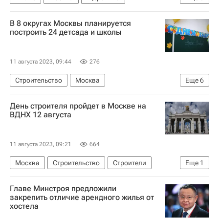
Архитектура
Московская область (Подмосковье)
Город: детали – РИА Недвижимость
В 8 округах Москвы планируется
Ильшат Нигматуллин
Гранель
построить 24 детсада и школы
Москомстройинвест
Строительство
Девелоперы
11 августа 2023, 09:44
276
Строительство
Москва
Еще
6
Владимир Ефимов (Правительство Москвы)
День строителя пройдет в Москве на
Максим Гаман
Инфраструктура
ВДНХ 12 августа
Социальная инфраструктура
Детские сады
Школы
11 августа 2023, 09:21
664
Москва
Строительство
Строители
Еще
1
Городская среда
Главе Минстроя предложили
закрепить отличие арендного жилья от
хостела