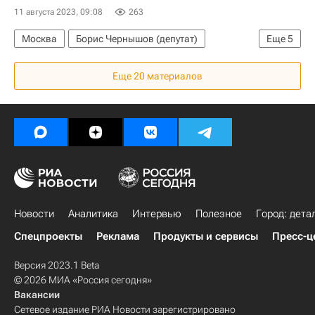
11 августа 2023, 09:08
263
Москва
Борис Чернышов (депутат)
Еще
5
Министерство строительства и жилищно-коммунального хозяйства РФ (Минстрой России)
Еще 20 материалов
"Дом.РФ"
ЦИАН
Россия
Жилье
Новости
Аналитика
Интервью
Полезное
Город: дета
Спецпроекты
Реклама
Продукты и сервисы
Пресс-ц
Версия 2023.1 Beta
© 2026 МИА «Россия сегодня»
Вакансии
Сетевое издание РИА Новости зарегистрировано