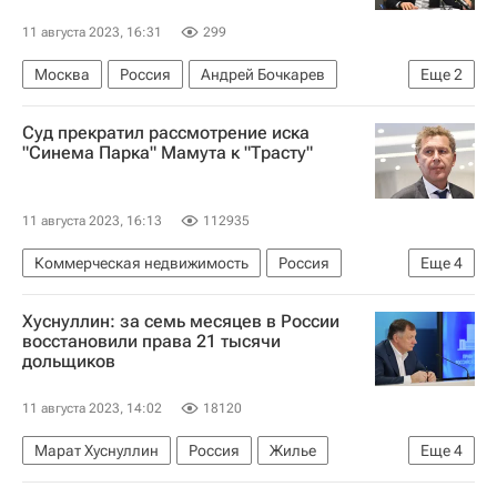
11 августа 2023, 16:31
299
Москва
Россия
Андрей Бочкарев
Еще
2
Строительство
Инвестиции
Суд прекратил рассмотрение иска
"Синема Парка" Мамута к "Трасту"
11 августа 2023, 16:13
112935
Коммерческая недвижимость
Россия
Еще
4
Александр Мамут
ТРАСТ
Москва
Хуснуллин: за семь месяцев в России
Девятый арбитражный апелляционный суд
восстановили права 21 тысячи
дольщиков
11 августа 2023, 14:02
18120
Марат Хуснуллин
Россия
Жилье
Еще
4
Строительство