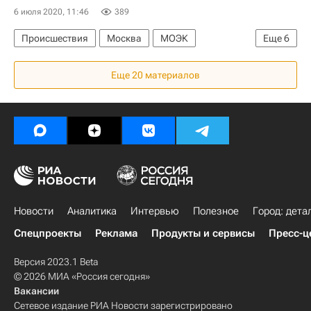
6 июля 2020, 11:46
389
Происшествия
Москва
МОЭК
Еще
6
Жилищник
Еще 20 материалов
Москва Сегодня: мегаполис для жизни
ЖКХ
Долги
Городское хозяйство Москвы
Комплекс городского хозяйства Москвы
Новости
Аналитика
Интервью
Полезное
Город: дета
Спецпроекты
Реклама
Продукты и сервисы
Пресс-ц
Версия 2023.1 Beta
© 2026 МИА «Россия сегодня»
Вакансии
Сетевое издание РИА Новости зарегистрировано