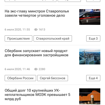
Республика Башкортостан
Законодательство
На экс-главу минстроя Ставрополья
Жилье
Дольщики
Долевое строительство
завели четвертое уголовное дело
6 июля 2020, 11:55
1613
Происшествия
Ставропольский край
Еще
3
Следственный комитет России (СК РФ)
Сбербанк запускает новый продукт
Регионы
Криминал
для финансирования застройщиков
6 июля 2020, 11:46
2280
Сбербанк России
Сергей Бессонов
Еще
4
Строительство
Банки
Жилье
Общий долг 10 крупнейших УК-
Девелоперы
неплательщиков МОЭК превышает 5
млрд руб