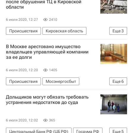
после обрушения ТЦ в Кировской
области
Следственный комитет России (СК РФ)
Госстройнадзор
6 июля 2020, 12:27
2410
Петербургский (спорткомплекс)
Происшествия
Кировская область
Еще
3
Обрушение крыши СКК в Петербурге
Следственный комитет России (СК РФ)
В Москве арестовано имущество
Коммерческая недвижимость
владельцев управляющей компании
за ее долги
Торговая недвижимость
6 июля 2020, 12:20
1405
Происшествия
Мосэнергосбыт
Еще
6
Москва Сегодня: мегаполис для жизни
Суды
Дольщиков могут обязать требовать
Долги
Городское хозяйство Москвы
устранения недостатков до суда
Комплекс городского хозяйства Москвы
Арбитраж
6 июля 2020, 12:02
365
Центральный Банк РФ (ЦБ РФ)
Госдума РФ
Еще
5