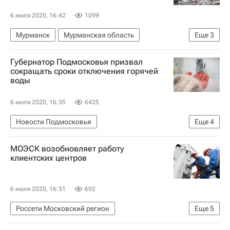
6 июля 2020, 16:42
1099
Мурманск
Мурманская область
Еще
3
Строительство
Инфраструктура
Мосты
Губернатор Подмосковья призвал
сокращать сроки отключения горячей
воды
6 июля 2020, 16:35
6425
Новости Подмосковья
Еще
4
Московская область (Подмосковье)
МОЭСК возобновляет работу
Андрей Воробьев
ЖКХ
Водоснабжение
клиентских центров
6 июля 2020, 16:31
692
Россети Московский регион
Еще
5
Москва Сегодня: мегаполис для жизни