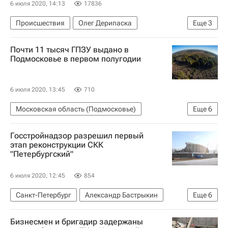
6 июля 2020, 14:13
17836
Происшествия
Олег Дерипаска
Еще
3
Краснодарский край
Земельные участки
Почти 11 тысяч ГПЗУ выдано в
Суды
Подмосковье в первом полугодии
6 июля 2020, 13:45
710
Московская область (Подмосковье)
Еще
6
Новости Подмосковья
Одинцово
Госстройнадзор разрешил первый
Дмитров
Домодедово (аэропорт)
этап реконструкции СКК
"Петербургский"
Строительство
Земельные участки
6 июля 2020, 12:45
854
Санкт-Петербург
Александр Бастрыкин
Еще
6
Максим Соколов (политик)
Бизнесмен и бригадир задержаны
МЧС России (Министерство РФ по делам гражданской обороны, чрезвычайным ситуациям и ликвидации последствий стихийных бедствий)