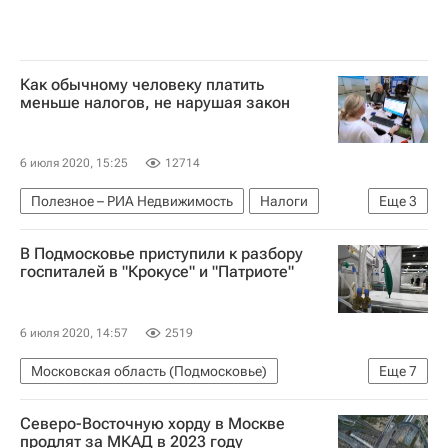
Как обычному человеку платить
меньше налогов, не нарушая закон
6 июля 2020, 15:25
12714
Полезное – РИА Недвижимость
Налоги
Еще
3
Жилье
Недвижимость
Россия
В Подмосковье приступили к разбору
госпиталей в "Крокусе" и "Патриоте"
6 июля 2020, 14:57
2519
Московская область (Подмосковье)
Еще
7
Новости Подмосковья
Андрей Воробьев
Северо-Восточную хорду в Москве
Араз Агаларов
Коронавирус COVID-19
продлят за МКАД в 2023 году