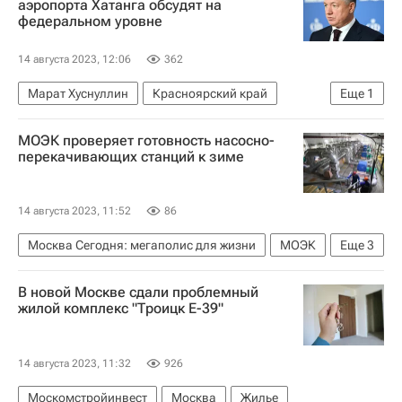
аэропорта Хатанга обсудят на
федеральном уровне
14 августа 2023, 12:06
362
Марат Хуснуллин
Красноярский край
Еще
1
Аэропорты
МОЭК проверяет готовность насосно-
перекачивающих станций к зиме
14 августа 2023, 11:52
86
Москва Сегодня: мегаполис для жизни
МОЭК
Еще
3
Москва
Городское хозяйство Москвы
В новой Москве сдали проблемный
Комплекс городского хозяйства Москвы
жилой комплекс "Троицк Е-39"
14 августа 2023, 11:32
926
Москомстройинвест
Москва
Жилье