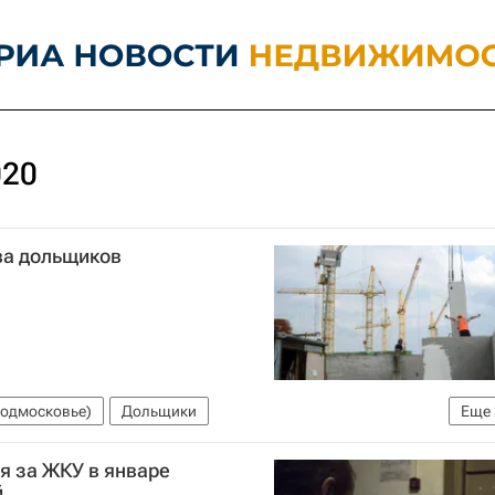
020
ва дольщиков
Подмосковье)
Дольщики
Еще
я за ЖКУ в январе
 ранее - Фонд защиты прав дольщиков)
й