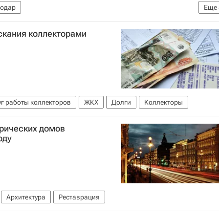
одар
Еще
илищно-коммунального хозяйства РФ (Минстрой России)
скания коллекторами
уг работы коллекторов
ЖКХ
Долги
Коллекторы
рических домов
оду
Архитектура
Реставрация