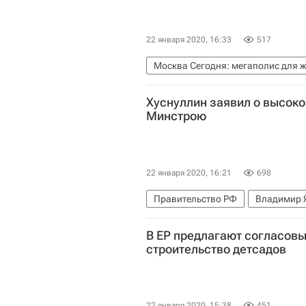
22 января 2020, 16:33
517
Москва Сегодня: мегаполис для 
Мосты
Городское хозяйство 
Хуснуллин заявил о высоко
Минстрою
22 января 2020, 16:21
698
Правительство РФ
Владимир 
Министерство строительства и ж
В ЕР предлагают согласов
Формирование нового правитель
строительство детсадов
22 января 2020, 15:38
451