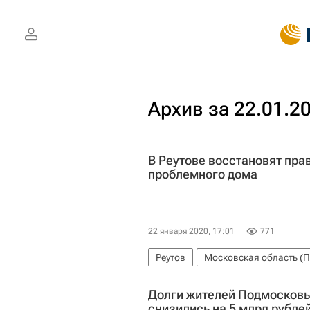
Архив за 22.01.2
В Реутове восстановят пра
проблемного дома
22 января 2020, 17:01
771
Реутов
Московская область (
Обманутые дольщики в России
Долги жителей Подмосковь
Фонд развития территорий (ФРТ,
снизились на 5 млрд рубле