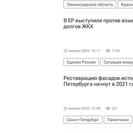
Ленинградская область
Красн
Министерство строительства и ж
В ЕР выступили против взы
Жилье
Дольщики
долгов ЖКХ
22 января 2020, 15:11
1145
Единая Россия
Ситуация вокр
Реставрацию фасадов исто
Петербурга начнут в 2021 г
22 января 2020, 15:06
221
Санкт-Петербург
Памятники