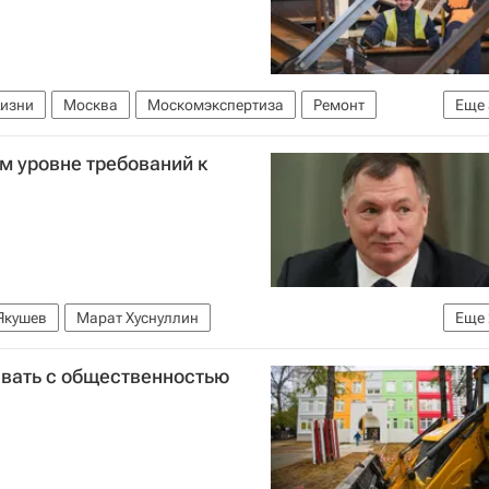
жизни
Москва
Москомэкспертиза
Ремонт
Еще
Москвы
Комплекс городского хозяйства Москвы
м уровне требований к
Якушев
Марат Хуснуллин
Еще
илищно-коммунального хозяйства РФ (Минстрой России)
ывать с общественностью
ства