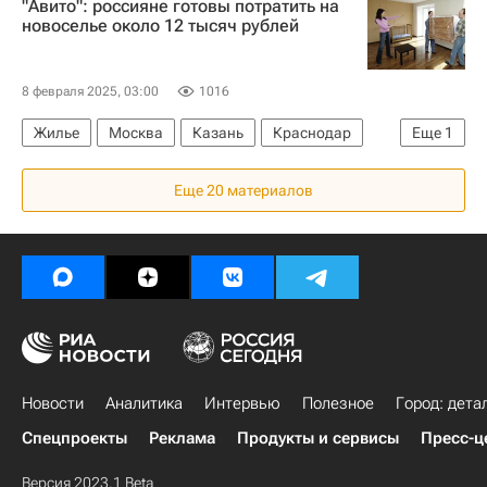
"Авито": россияне готовы потратить на
новоселье около 12 тысяч рублей
8 февраля 2025, 03:00
1016
Жилье
Москва
Казань
Краснодар
Еще
1
Авито
Еще 20 материалов
Новости
Аналитика
Интервью
Полезное
Город: дета
Спецпроекты
Реклама
Продукты и сервисы
Пресс-ц
Версия 2023.1 Beta