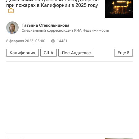
Федеральная территория "Сириус"
при пожарах в Калифорнии в 2025 году
Татьяна Стекольникова
Специальный корреспондент РИА Недвижимость
8 февраля 2025, 05:00
14481
Калифорния
США
Лос-Анджелес
Еще
8
Загородная недвижимость
Мультимедиа – РИА Недвижимость
Жилье
Малибу
Джиджи Хадид
Пэрис Хилтон
Энтони Хопкинс
Тихий океан