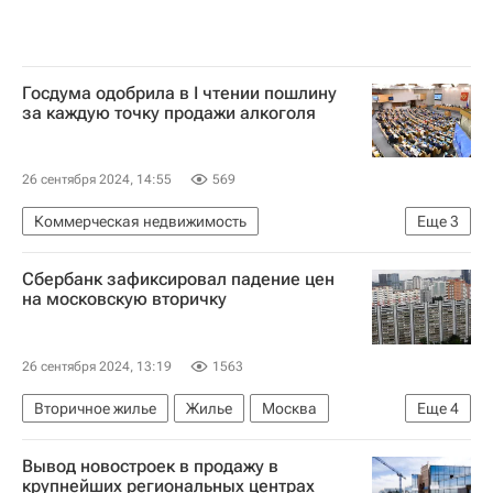
Госдума одобрила в I чтении пошлину
за каждую точку продажи алкоголя
26 сентября 2024, 14:55
569
Коммерческая недвижимость
Еще
3
Сергей Рябухин (сенатор)
Госдума РФ
Сбербанк зафиксировал падение цен
Законодательство
на московскую вторичку
26 сентября 2024, 13:19
1563
Вторичное жилье
Жилье
Москва
Еще
4
Сбербанк России
ДомКлик
Россия
Вывод новостроек в продажу в
Цены
крупнейших региональных центрах