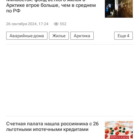
Совет Федерации РФ
Регионы
Арктике втрое больше, чем в среднем
по РФ
Министерство РФ по развитию Дальнего Востока и Арктики (Минвостокразвития России)
26 сентября 2024, 17:24
552
Аварийные дома
Жилье
Арктика
Еще
4
Россия
Дальний Восток
Совет Федерации РФ
Министерство РФ по развитию Дальнего Востока и Арктики (Минвостокразвития России)
Счетная палата нашла россиянина с 26
льготными ипотечными кредитами