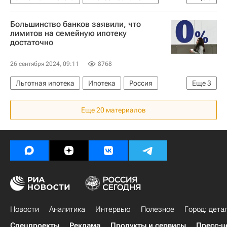
Министерство финансов РФ (Минфин России)
Большинство банков заявили, что
"Дом.РФ"
Россия
Ипотека
Жилье
лимитов на семейную ипотеку
достаточно
Кредиты
26 сентября 2024, 09:11
8768
Льготная ипотека
Ипотека
Россия
Еще
3
Альфа-банк
МТС
Новикомбанк
Еще 20 материалов
Новости
Аналитика
Интервью
Полезное
Город: дета
Спецпроекты
Реклама
Продукты и сервисы
Пресс-ц