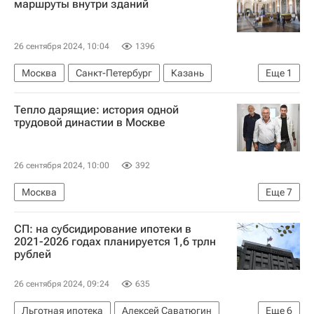
маршруты внутри зданий
26 сентября 2024, 10:04
1396
Москва
Санкт-Петербург
Казань
Еще
1
Инфраструктура
Тепло дарящие: история одной
трудовой династии в Москве
26 сентября 2024, 10:00
392
Москва
Еще
7
Москва Сегодня: мегаполис для жизни
МОЭК
СП: на субсидирование ипотеки в
Городское хозяйство Москвы
2021-2026 годах планируется 1,6 трлн
рублей
Комплекс городского хозяйства Москвы
ЖКХ
Полезное – РИА Недвижимость
26 сентября 2024, 09:24
635
Город: детали – РИА Недвижимость
Льготная ипотека
Алексей Саватюгин
Еще
6