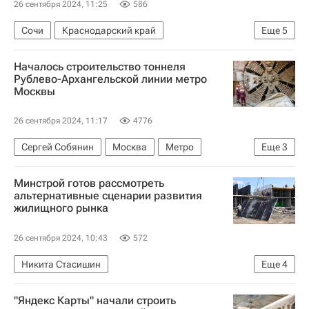
26 сентября 2024, 11:25
586
Сочи
Краснодарский край
Еще
5
Вениамин Кондратьев
Елена Веснина
Началось строительство тоннеля
Спортивные объекты
Строительство
Рублево-Архангельской линии метро
Москвы
Инфраструктура
26 сентября 2024, 11:17
4776
Сергей Собянин
Москва
Метро
Еще
3
Строительство метро в Москве
Минстрой готов рассмотреть
Инфраструктура
Строительство
альтернативные сценарии развития
жилищного рынка
26 сентября 2024, 10:43
572
Никита Стасишин
Еще
4
Министерство строительства и жилищно-коммунального хозяйства РФ (Минстрой России)
"Яндекс Карты" начали строить
"Дом.РФ"
Россия
Ипотека