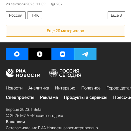
23 сентября 2025, 11:09
207
Россия
ПИК
Еще
3
Федеральная антимонопольная служба (ФАС России)
Еще 20 материалов
Московская биржа
Девелоперы
Новости
Аналитика
Интервью
Полезное
Город: дета
Спецпроекты
Реклама
Продукты и сервисы
Пресс-ц
Версия 2023.1 Beta
© 2026 МИА «Россия сегодня»
Вакансии
Сетевое издание РИА Новости зарегистрировано