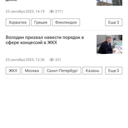
Вооруженные силы Украины
Земельные участки
Законодательство
23 сентября 2025, 14:19
2711
Хорватия
Греция
Финляндия
Еще
3
Евросоюз
Евростат
Жилье
Володин призвал навести порядок в
сфере концессий в ЖКХ
23 сентября 2025, 13:36
331
ЖКХ
Москва
Санкт-Петербург
Казань
Еще
3
Вячеслав Володин
Сергей Пахомов
Госдума РФ