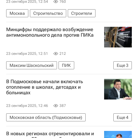
23 сентября 2025, 12:54
760
Москва
Строительство
Строители
Минцифры поддержало возбуждение
антимонопольного дела против ПИКа
23 сентября 2025, 12:51
212
Максим Шаскольский
ПИК
Еще
3
Федеральная антимонопольная служба (ФАС России)
В Подмосковье начали включать
ГК "ПИК"
Девелоперы
отопление в школах, детсадах и
больницах
23 сентября 2025, 12:46
387
Московская область (Подмосковье)
Еще
4
Андрей Воробьев
Новости Подмосковья
В новых регионах отремонтировали и
Теплоснабжение
ЖКХ