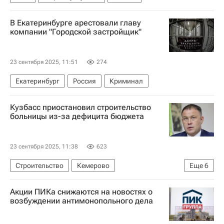
В Екатеринбурге арестовали главу
компании "Городской застройщик"
23 сентября 2025, 11:51
274
Екатеринбург
Россия
Криминал
Кузбасс приостановил строительство
больницы из-за дефицита бюджета
23 сентября 2025, 11:38
623
Строительство
Кемерово
Еще
6
Кемеровская область
Илья Середюк
Акции ПИКа снижаются на новостях о
Больницы
Медучреждения
возбуждении антимонопольного дела
Инфраструктура
Социальная инфраструктура