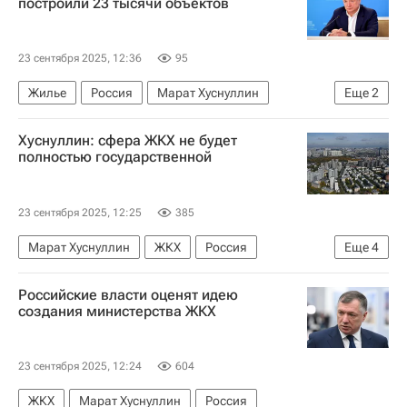
построили 23 тысячи объектов
23 сентября 2025, 12:36
95
Жилье
Россия
Марат Хуснуллин
Еще
2
Строительство
Регионы
Хуснуллин: сфера ЖКХ не будет
полностью государственной
23 сентября 2025, 12:25
385
Марат Хуснуллин
ЖКХ
Россия
Еще
4
Леонид Слуцкий (политик)
Владимир Путин
Российские власти оценят идею
ЛДПР
создания министерства ЖКХ
Министерство строительства и жилищно-коммунального хозяйства РФ (Минстрой России)
23 сентября 2025, 12:24
604
ЖКХ
Марат Хуснуллин
Россия