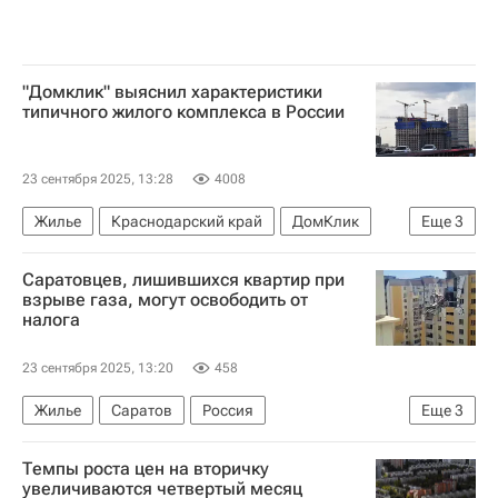
"Домклик" выяснил характеристики
типичного жилого комплекса в России
23 сентября 2025, 13:28
4008
Жилье
Краснодарский край
ДомКлик
Еще
3
Сбербанк России
Новостройки
Россия
Саратовцев, лишившихся квартир при
взрыве газа, могут освободить от
налога
23 сентября 2025, 13:20
458
Жилье
Саратов
Россия
Еще
3
Саратовская область
Темпы роста цен на вторичку
МЧС России (Министерство РФ по делам гражданской обороны, чрезвычайным ситуациям и ликвидации последствий стихийных бедствий)
увеличиваются четвертый месяц