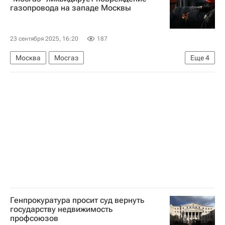
газопровода на западе Москвы
23 сентября 2025, 16:20
187
Москва
Мосгаз
Еще
4
Москва Сегодня: мегаполис для жизни
Комплекс городского хозяйства Москвы
Городское хозяйство Москвы
ЖКХ
Генпрокуратура просит суд вернуть
государству недвижимость
профсоюзов