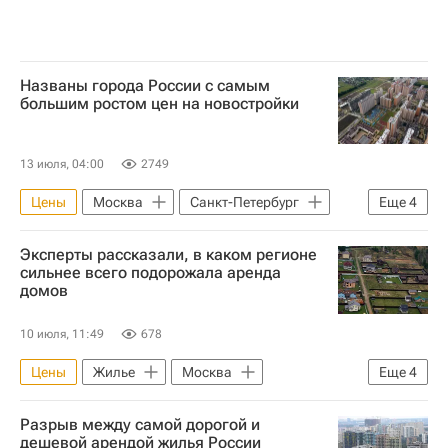
Названы города России с самым
большим ростом цен на новостройки
13 июля, 04:00
2749
Цены
Москва
Санкт-Петербург
Еще
4
Челябинск
Новостройки
Жилье
Эксперты рассказали, в каком регионе
Казань
сильнее всего подорожала аренда
домов
10 июля, 11:49
678
Цены
Жилье
Москва
Еще
4
Смоленская область
Тульская область
Разрыв между самой дорогой и
Загородная недвижимость
Аренда
дешевой арендой жилья России