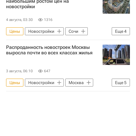
наибольшим ростом цен на
новостройки
4 августа, 03:30
1316
Цены
Новостройки
Сочи
Еще
4
Москва
Махачкала
Жилье
Распроданность новостроек Москвы
Россия
выросла почти во всех классах жилья
3 августа, 06:10
647
Цены
Новостройки
Москва
Еще
5
Донстрой
Tekta Group
Гранель
Жилье
Строительство