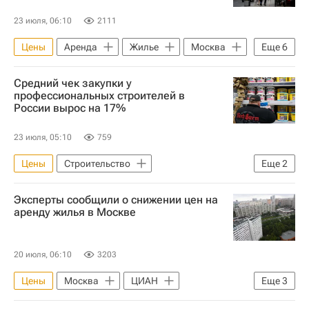
23 июля, 06:10
2111
Цены
Аренда
Жилье
Москва
Еще
6
ЦИАН
Авито
Средний чек закупки у
Яндекс.Недвижимость
Миэль
профессиональных строителей в
России вырос на 17%
Риелторы
Элитное жилье
23 июля, 05:10
759
Цены
Строительство
Еще
2
Стройматериалы
Россия
Эксперты сообщили о снижении цен на
аренду жилья в Москве
20 июля, 06:10
3203
Цены
Москва
ЦИАН
Еще
3
ИНКОМ-Недвижимость
Жилье