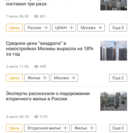
составил три раза
7 июля, 06:30
841
Цены
Россия
ЦИАН
Москва
Еще
3
Сочи
Жилье
Аренда
Средняя цена "квадрата" в
новостройках Москвы выросла на 18%
за год
3 июля, 11:55
409
Цены
Жилье
Москва
Еще
2
Строительство
Новостройки
Эксперты рассказали о подорожании
вторичного жилья в России
3 июля, 06:10
2191
Цены
Вторичное жилье
Жилье
Еще
3