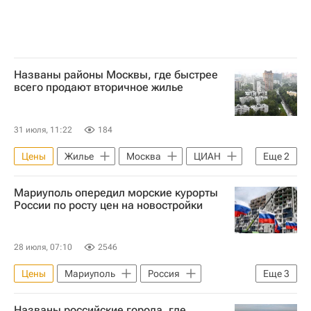
Названы районы Москвы, где быстрее
всего продают вторичное жилье
31 июля, 11:22
184
Цены
Жилье
Москва
ЦИАН
Еще
2
Вторичное жилье
Сделки
Мариуполь опередил морские курорты
России по росту цен на новостройки
28 июля, 07:10
2546
Цены
Мариуполь
Россия
Еще
3
Саки (Крым)
Новостройки
Названы российские города, где