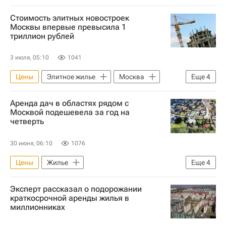
Россия
Москва
Стоимость элитных новостроек
Московская область (Подмосковье)
Москвы впервые превысила 1
триллион рублей
3 июля, 05:10
1041
Цены
Элитное жилье
Москва
Еще
4
Донстрой
Sminex
Жилье
Аренда дач в областях рядом с
Новостройки
Москвой подешевела за год на
четверть
30 июня, 06:10
1076
Цены
Жилье
Еще
4
Московская область (Подмосковье)
Эксперт рассказал о подорожании
Ярославская область
Аренда
краткосрочной аренды жилья в
миллионниках
Загородная недвижимость