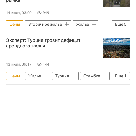
14 июля, 03:00
949
Цены
Вторичное жилье
Жилье
Еще
5
Москва
Россия
Краснодар
Эксперт: Турции грозит дефицит
ЦИАН
Сделки
арендного жилья
13 июля, 09:17
144
Цены
Жилье
Турция
Стамбул
Еще
1
Анкара (провинция)