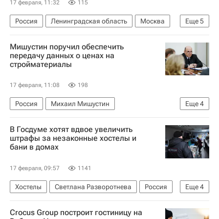
17 февраля, 11:32
115
Россия
Ленинградская область
Москва
Еще
5
Марат Хуснуллин
Газпром
Мишустин поручил обеспечить
Государственная корпорация по атомной энергии "Росатом"
передачу данных о ценах на
стройматериалы
АЭС "Аккую"
Строительство
17 февраля, 11:08
198
Россия
Михаил Мишустин
Еще
4
Министерство промышленности и торговли РФ (Минпромторг России)
В Госдуме хотят вдвое увеличить
Стройматериалы
Строительство
Цены
штрафы за незаконные хостелы и
бани в домах
17 февраля, 09:57
1141
Хостелы
Светлана Разворотнева
Россия
Еще
4
Госдума РФ
Совет Федерации РФ
Crocus Group построит гостиницу на
Коммерческая недвижимость
Штрафы