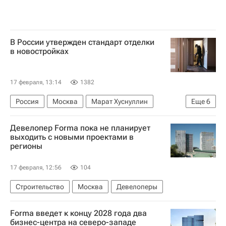
В России утвержден стандарт отделки
в новостройках
17 февраля, 13:14
1382
Россия
Москва
Марат Хуснуллин
Еще
6
Ирек Файзуллин
Владимир Путин
Девелопер Forma пока не планирует
Министерство строительства и жилищно-коммунального хозяйства РФ (Минстрой России)
выходить с новыми проектами в
регионы
Федеральное агентство по техническому регулированию и метрологии (Росстандарт)
Новостройки
Строительство
17 февраля, 12:56
104
Строительство
Москва
Девелоперы
Forma введет к концу 2028 года два
бизнес-центра на северо-западе