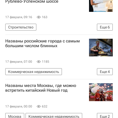
Рублево-Успенском шоссе
17 февраля, 09:16
163
Строительство
Еще
6
Московская область (Подмосковье)
Названы российские города с самым
Араз Агаларов
Crocus Group
Отели
большим числом блинных
Гостиницы
Коммерческая недвижимость
17 февраля, 07:00
1185
Коммерческая недвижимость
Еще
4
Празднование Масленицы
Москва
Названы места Москвы, где можно
Санкт-Петербург
Россия
встретить китайский Новый год
17 февраля, 00:00
632
Москва
Коммерческая недвижимость
Еще
2