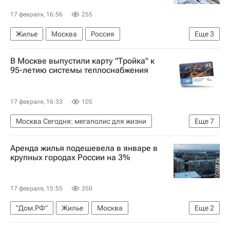
17 февраля, 16:56
255
Жилье
Москва
Россия
Еще
3
Московская область (Подмосковье)
В Москве выпустили карту "Тройка" к
Федеральная служба государственной статистики (Росстат)
95-летию системы теплоснабжения
Строительство
17 февраля, 16:33
105
Москва Сегодня: мегаполис для жизни
Еще
7
Москва
Максим Ликсутов
МОЭК
Аренда жилья подешевела в январе в
Комплекс городского хозяйства Москвы
крупных городах России на 3%
Городское хозяйство Москвы
ЖКХ
Департамент транспорта г. Москвы
17 февраля, 15:55
350
"Дом.РФ"
Жилье
Москва
Еще
2
Санкт-Петербург
Россия