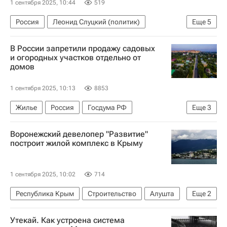
1 сентября 2025, 10:44
519
Россия
Леонид Слуцкий (политик)
Еще
5
Госдума РФ
ЛДПР
Жилье
Капремонт
В России запретили продажу садовых
Законодательство
и огородных участков отдельно от
домов
1 сентября 2025, 10:13
8853
Жилье
Россия
Госдума РФ
Еще
3
Законодательство
Воронежский девелопер "Развитие"
Загородная недвижимость
построит жилой комплекс в Крыму
Земельные участки
1 сентября 2025, 10:02
714
Республика Крым
Строительство
Алушта
Еще
2
Девелоперы
Жилье
Утекай. Как устроена система