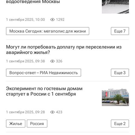
водоотведения Москвы
1 сентября 2025, 10:00
1292
Москва Сегодня: мегаполис для жизни
Еще
7
Москва
Город: детали – РИА Недвижимость
Могут ли потребовать доплату при переселении из
Городское хозяйство Москвы
аварийного жилья?
Комплекс городского хозяйства Москвы
1 сентября 2025, 09:38
326
ЖКХ
Мосводоканал
Новая Москва
Вопрос-ответ – РИА Недвижимость
Еще
3
Аварийные дома
Жилье
Эксперимент по гостевым домам
Другое - Вопрос-ответ - Полезное
стартует в России с 1 сентября
1 сентября 2025, 09:28
423
Жилье
Россия
Еще
2
Министерство экономического развития РФ (Минэкономразвития России)