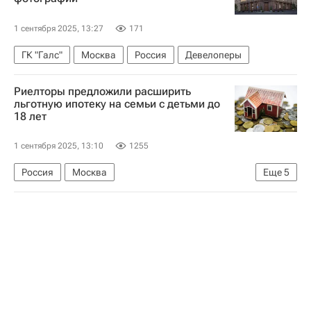
Девелоперы
1 сентября 2025, 13:27
171
ГК "Галс"
Москва
Россия
Девелоперы
Риелторы предложили расширить
льготную ипотеку на семьи с детьми до
18 лет
1 сентября 2025, 13:10
1255
Россия
Москва
Еще
5
Московская область (Подмосковье)
Льготная ипотека
Риелторы
Кредиты
Жилье