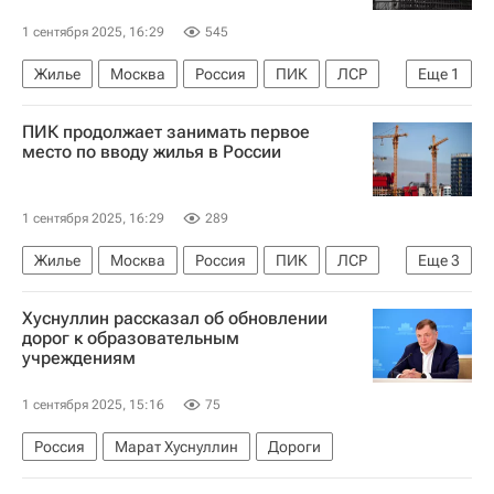
1 сентября 2025, 16:29
545
Жилье
Москва
Россия
ПИК
ЛСР
Еще
1
Страна Девелопмент
ПИК продолжает занимать первое
место по вводу жилья в России
1 сентября 2025, 16:29
289
Жилье
Москва
Россия
ПИК
ЛСР
Еще
3
Sminex
Девелоперы
Строительство
Хуснуллин рассказал об обновлении
дорог к образовательным
учреждениям
1 сентября 2025, 15:16
75
Россия
Марат Хуснуллин
Дороги