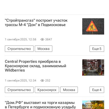
"Стройтрансгаз" построит участок
трассы М-4 "Дон" в Подмосковье
1 сентября 2025, 12:58
3847
Строительство
Москва
Еще
5
Московская область (Подмосковье)
Central Properties приобрела в
Новороссийск
Стройтрансгаз
Дороги
Красноярске склад, занимаемый
Wildberries
Инфраструктура
1 сентября 2025, 12:34
252
Строительство
Красноярск
Москва
Еще
4
Вайлдберриз (Wildberries)
Ozon
Склады
"Дом.РФ" выставит на торги казармы
Коммерческая недвижимость
в Петербурге и подмосковную усадьбу