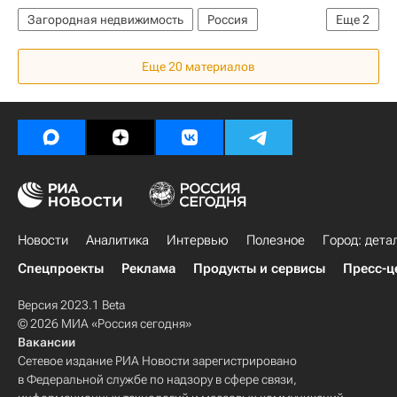
Загородная недвижимость
Россия
Еще
2
Законодательство
СНТ
Еще 20 материалов
Новости
Аналитика
Интервью
Полезное
Город: дета
Спецпроекты
Реклама
Продукты и сервисы
Пресс-ц
Версия 2023.1 Beta
© 2026 МИА «Россия сегодня»
Вакансии
Сетевое издание РИА Новости зарегистрировано
в Федеральной службе по надзору в сфере связи,