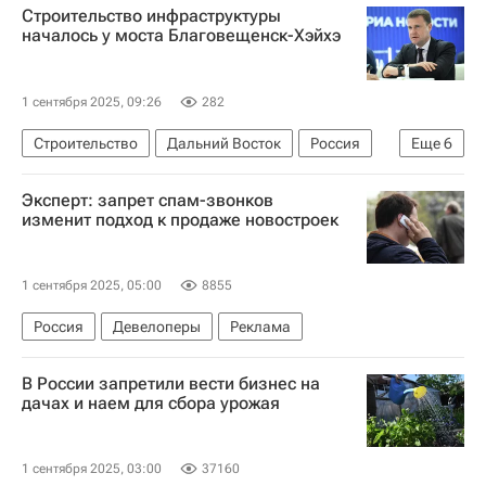
Строительство инфраструктуры
Коммерческая недвижимость
началось у моста Благовещенск-Хэйхэ
1 сентября 2025, 09:26
282
Строительство
Дальний Восток
Россия
Еще
6
Владивосток
Алексей Чекунков
Эксперт: запрет спам-звонков
Владимир Путин
изменит подход к продаже новостроек
Дальневосточный федеральный университет
Мосты
Инфраструктура
1 сентября 2025, 05:00
8855
Россия
Девелоперы
Реклама
В России запретили вести бизнес на
дачах и наем для сбора урожая
1 сентября 2025, 03:00
37160