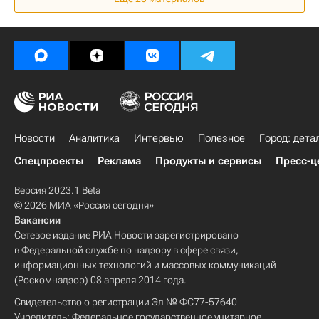
Penny Lane Realty
Федеральная служба государственной регистрации, кадастра и картографии (Росреестр)
Загородная недвижимость
Сделки
Цены
Новости
Аналитика
Интервью
Полезное
Город: дета
Спецпроекты
Реклама
Продукты и сервисы
Пресс-ц
Версия 2023.1 Beta
© 2026 МИА «Россия сегодня»
Вакансии
Сетевое издание РИА Новости зарегистрировано
в Федеральной службе по надзору в сфере связи,
информационных технологий и массовых коммуникаций
(Роскомнадзор) 08 апреля 2014 года.
Свидетельство о регистрации Эл № ФС77-57640
Учредитель: Федеральное государственное унитарное