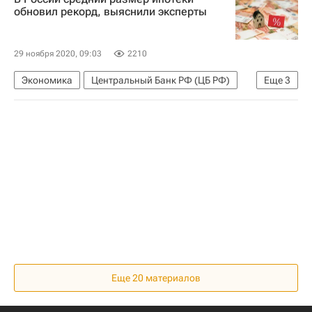
Владимир Путин
Новости - Недвижимость
обновил рекорд, выяснили эксперты
Игорь Бабушкин
Коронавирус COVID-19
Коронавирус в России
29 ноября 2020, 09:03
2210
Экономика
Центральный Банк РФ (ЦБ РФ)
Еще
3
Антон Силуанов
Новости - Недвижимость
Ипотека
Еще 20 материалов