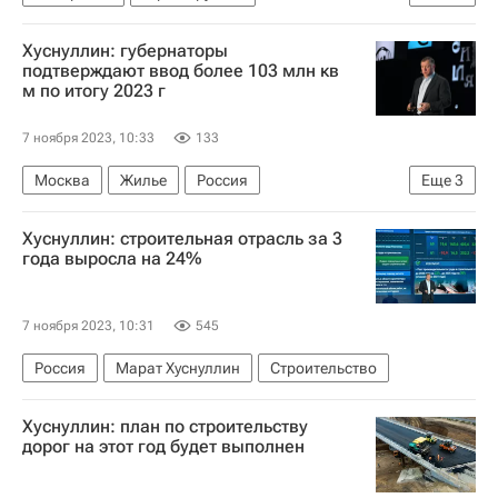
Михаил Дегтярев
Россия
Хуснуллин: губернаторы
Хабаровский аэропорт
Строительство
подтверждают ввод более 103 млн кв
м по итогу 2023 г
Инфраструктура
7 ноября 2023, 10:33
133
Москва
Жилье
Россия
Еще
3
Ленинградская область
Марат Хуснуллин
Хуснуллин: строительная отрасль за 3
Строительство
года выросла на 24%
7 ноября 2023, 10:31
545
Россия
Марат Хуснуллин
Строительство
Хуснуллин: план по строительству
дорог на этот год будет выполнен