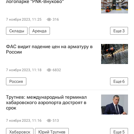
логопарке "PNK-Внуково"
Владимир Путин
7 ноября 2023, 11:25
316
Склады
Аренда
Еще
3
Коммерческая недвижимость
Москва
ФАС видит падение цен на арматуру в
Новая Москва
России
7 ноября 2023, 11:18
6832
Россия
Еще
6
Федеральная антимонопольная служба (ФАС России)
Трутнев: международный терминал
Новолипецкий металлургический комбинат
хабаровского аэропорта достроят в
срок
Виктор Евтухов
Министерство промышленности и торговли РФ (Минпромторг России)
7 ноября 2023, 11:16
513
Стройматериалы
Цены
Хабаровск
Юрий Трутнев
Еще
5