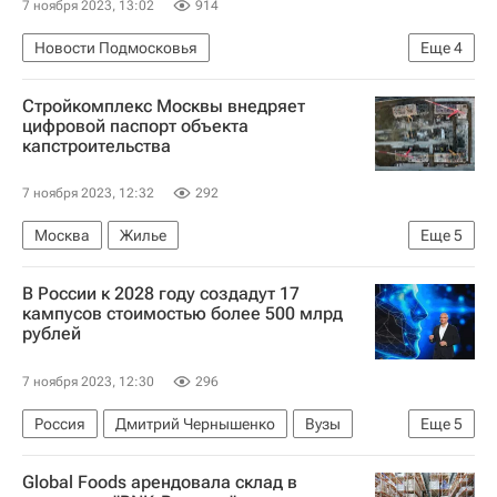
7 ноября 2023, 13:02
914
Новости Подмосковья
Еще
4
Коммерческая недвижимость
Стройкомплекс Москвы внедряет
Московская область (Подмосковье)
цифровой паспорт объекта
капстроительства
Radius Group
Москва
7 ноября 2023, 12:32
292
Москва
Жилье
Еще
5
Новомосковский административный округ
В России к 2028 году создадут 17
Сергей Левкин
Стройкомплекс
кампусов стоимостью более 500 млрд
рублей
Строим просто: сокращение админбарьеров в строительстве
Цифровизация
7 ноября 2023, 12:30
296
Россия
Дмитрий Чернышенко
Вузы
Еще
5
Строительство
Инфраструктура
Global Foods арендовала склад в
Новосибирск
Валерий Фальков