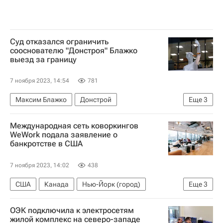
Суд отказался ограничить
сооснователю "Донстроя" Блажко
выезд за границу
7 ноября 2023, 14:54
781
Максим Блажко
Донстрой
Еще
3
Агентство по страхованию вкладов
Международная сеть коворкингов
Российский капитал
Москва
WeWork подала заявление о
банкротстве в США
7 ноября 2023, 14:02
438
США
Канада
Нью-Йорк (город)
Еще
3
WeWork
Коворкинги
Банкротство
ОЭК подключила к электросетям
жилой комплекс на северо-западе