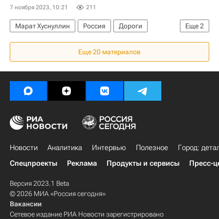
7 ноября 2023, 10:21
211
Марат Хуснуллин
Россия
Дороги
Еще
2
Строительство
Инфраструктура
Еще 20 материалов
Новости
Аналитика
Интервью
Полезное
Город: дета
Спецпроекты
Реклама
Продукты и сервисы
Пресс-ц
Версия 2023.1 Beta
© 2026 МИА «Россия сегодня»
Вакансии
Сетевое издание РИА Новости зарегистрировано