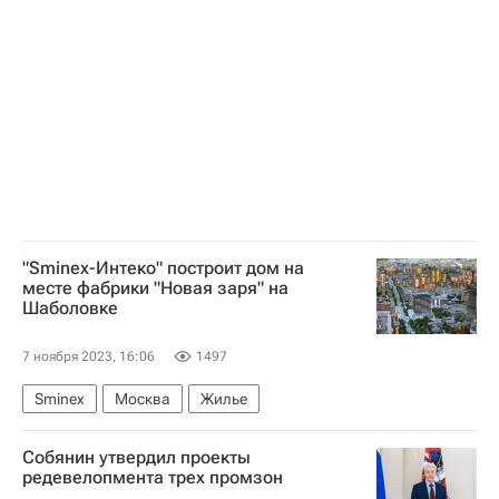
Госдума РФ
Единая Россия
Федеральная антимонопольная служба (ФАС России)
Законодательство
"Sminex-Интеко" построит дом на
месте фабрики "Новая заря" на
Шаболовке
7 ноября 2023, 16:06
1497
Sminex
Москва
Жилье
Собянин утвердил проекты
редевелопмента трех промзон