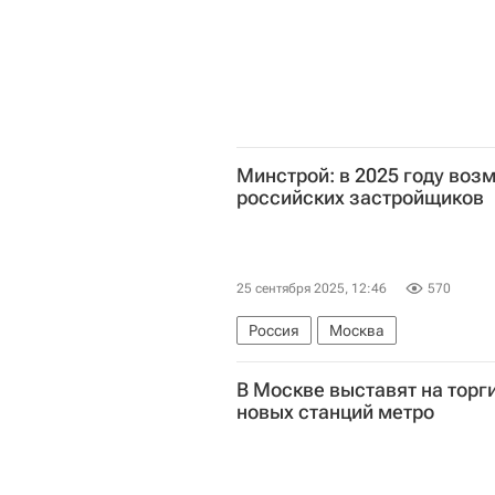
Минстрой: в 2025 году во
российских застройщиков
25 сентября 2025, 12:46
570
Россия
Москва
Министерство строительства и ж
В Москве выставят на торг
Девелоперы
Строительство
новых станций метро