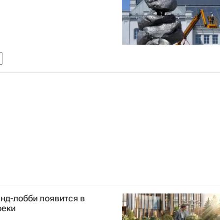
анд-лобби появится в
реки