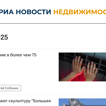
025
ие в более чем 75
гей Собянин
ают скульптуру "Большая