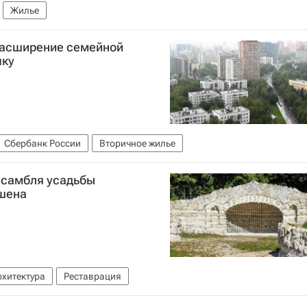
Жилье
 расширение семейной
чку
Сбербанк России
Вторичное жилье
нсамбля усадьбы
шена
рхитектура
Реставрация