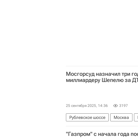
Мосгорсуд назначил три го
миллиардеру Шепелю за Д
25 сентября 2025, 14:36
3197
Рублевское шоссе
Москва
"Газпром" с начала года п