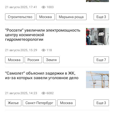
21 августа 2025, 17:41
1003
Строительство
Москва
Марьина роща
Еще
3
Страна Девелопмент
РЖД
Девелоперы
"Россети" увеличили электромощность
центру космической
гидрометеорологии
21 августа 2025, 15:29
118
Москва
Россия
Земля
Еще
7
Россети Московский регион
Гидрометцентр
"Самолет" объяснил задержки в ЖК,
Россети
из-за которых завели уголовное дело
Москва Сегодня: мегаполис для жизни
Городское хозяйство Москвы
21 августа 2025, 14:23
6082
Комплекс городского хозяйства Москвы
Жилье
Санкт-Петербург
Москва
Еще
3
ЖКХ
Криминал
Строительство
Девелоперы