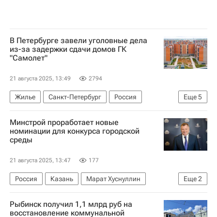
В Петербурге завели уголовные дела
из-за задержки сдачи домов ГК
"Самолет"
21 августа 2025, 13:49
2794
Жилье
Санкт-Петербург
Россия
Еще
5
Колпинский район
Минстрой проработает новые
Следственный комитет России (СК РФ)
номинации для конкурса городской
среды
Криминал
Строительство
Девелоперы
21 августа 2025, 13:47
177
Россия
Казань
Марат Хуснуллин
Еще
2
Министерство строительства и жилищно-коммунального хозяйства РФ (Минстрой России)
Рыбинск получил 1,1 млрд руб на
Городская среда
восстановление коммунальной