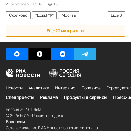
Городская среда
Москва
21 августа 2025, 09:48
169
Мультимедиа – РИА Недвижимость
Сколково
"Дом.РФ"
Москва
Еще
3
Капремонт в Москве
Капремонт
Коммерческая недвижимость
Отели
Садовое кольцо (Москва)
ФКР
Еще 20 материалов
Гостиницы
Федор Шехтель
Климент Тимирязев
Новости
Аналитика
Интервью
Полезное
Город: дета
Спецпроекты
Реклама
Продукты и сервисы
Пресс-ц
Версия 2023.1 Beta
© 2026 МИА «Россия сегодня»
Вакансии
Сетевое издание РИА Новости зарегистрировано