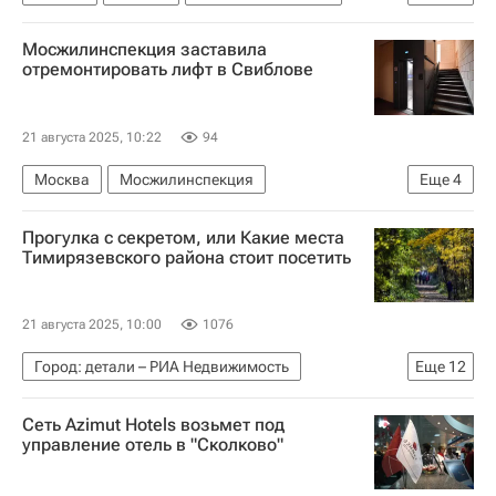
Регионы
Городская среда
Мосжилинспекция заставила
отремонтировать лифт в Свиблове
21 августа 2025, 10:22
94
Москва
Мосжилинспекция
Еще
4
Москва Сегодня: мегаполис для жизни
Прогулка с секретом, или Какие места
Городское хозяйство Москвы
Тимирязевского района стоит посетить
Комплекс городского хозяйства Москвы
Лифты
21 августа 2025, 10:00
1076
Город: детали – РИА Недвижимость
Еще
12
Москва Сегодня: мегаполис для жизни
Сеть Azimut Hotels возьмет под
Городское хозяйство Москвы
управление отель в "Сколково"
Комплекс городского хозяйства Москвы