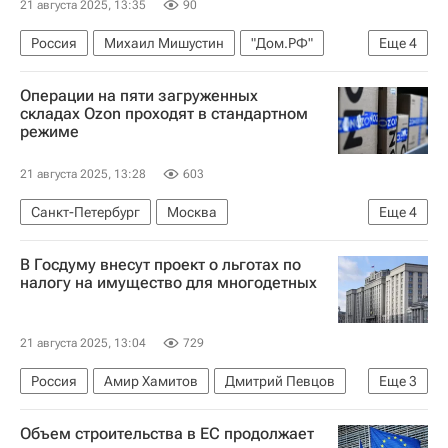
21 августа 2025, 13:35
90
Россия
Михаил Мишустин
"Дом.РФ"
Еще
4
Архитектура
Архитекторы
Операции на пяти загруженных
Городская среда
Градостроительство
складах Ozon проходят в стандартном
режиме
21 августа 2025, 13:28
603
Санкт-Петербург
Москва
Еще
4
Московская область (Подмосковье)
Ozon
В Госдуму внесут проект о льготах по
Коммерческая недвижимость
Склады
налогу на имущество для многодетных
21 августа 2025, 13:04
729
Россия
Амир Хамитов
Дмитрий Певцов
Еще
3
Госдума РФ
Многодетные семьи
Объем строительства в ЕС продолжает
Законодательство