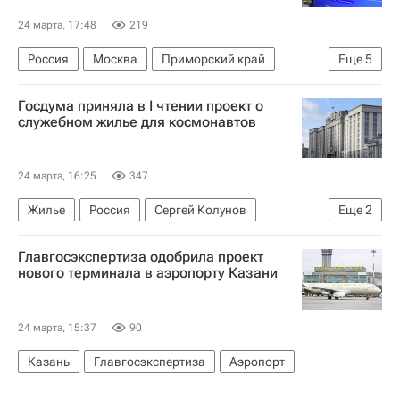
24 марта, 17:48
219
Россия
Москва
Приморский край
Еще
5
Министерство строительства и жилищно-коммунального хозяйства РФ (Минстрой России)
Госдума приняла в I чтении проект о
МЧС России (Министерство РФ по делам гражданской обороны, чрезвычайным ситуациям и ликвидации последствий стихийных бедствий)
служебном жилье для космонавтов
Федеральная служба государственной регистрации, кадастра и картографии (Росреестр)
Регионы
Цифровизация
24 марта, 16:25
347
Жилье
Россия
Сергей Колунов
Еще
2
Роскосмос
Госдума РФ
Главгосэкспертиза одобрила проект
нового терминала в аэропорту Казани
24 марта, 15:37
90
Казань
Главгосэкспертиза
Аэропорт