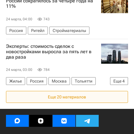
России сократилось за четыре года на
11%
24 марта, 04:00
743
Россия
Ритейл
Стройматериалы
Эксперты: стоимость сделок с
новостройками выросла за пять лет в
два раза
24 марта, 03:00
784
Жилье
Россия
Москва
Тольятти
Еще
4
ЦИАН
Цены
Сделки
Челябинск
Еще 20 материалов