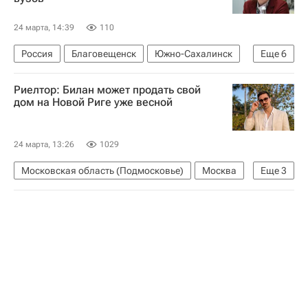
24 марта, 14:39
110
Россия
Благовещенск
Южно-Сахалинск
Еще
6
Ольга Любимова
Валентина Матвиенко
Риелтор: Билан может продать свой
Совет Федерации РФ
ГИТИС
ВГИК
дом на Новой Риге уже весной
Общежития
24 марта, 13:26
1029
Московская область (Подмосковье)
Москва
Еще
3
Дима Билан (Виктор Белан)
Загородная недвижимость
Риелторы