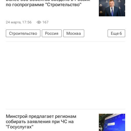
по госпрограмме "Строительство"
24 марта, 17:56
167
Строительство
Россия
Москва
Еще
6
Республика Крым
Марат Хуснуллин
Михаил Мишустин
Шереметьево (аэропорт)
Домодедово (аэропорт)
Третьяковская галерея
Минстрой предлагает регионам
собирать заявления при ЧС на
"Госуслугах"