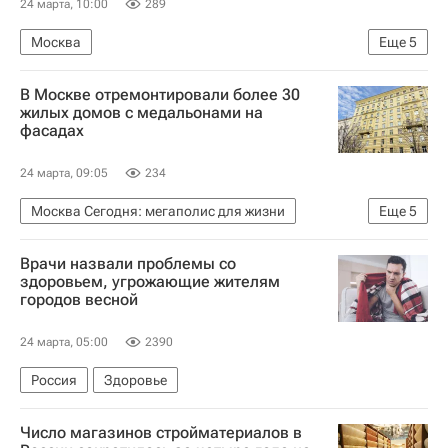
24 марта, 10:00
289
Москва
Еще
5
Москва Сегодня: мегаполис для жизни
В Москве отремонтировали более 30
Комплекс городского хозяйства Москвы
жилых домов с медальонами на
фасадах
Городское хозяйство Москвы
ЖКХ
Город: детали – РИА Недвижимость
24 марта, 09:05
234
Москва Сегодня: мегаполис для жизни
Еще
5
Москва
Капремонт в Москве
Капремонт
Врачи назвали проблемы со
Комплекс городского хозяйства Москвы
здоровьем, угрожающие жителям
городов весной
Городское хозяйство Москвы
24 марта, 05:00
2390
Россия
Здоровье
Число магазинов стройматериалов в