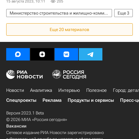
15 августа 2023, 10:11
205
Министерство строительства и жилищно-коммунального хозяйства РФ (Минстрой России)
Еще
3
Владислав Даванков
Госдума РФ
Дороги
Еще 20 материалов
Новости
Аналитика
Интервью
Полезное
Город: дета
Спецпроекты
Реклама
Продукты и сервисы
Пресс-ц
Версия 2023.1 Beta
© 2026 МИА «Россия сегодня»
Вакансии
Сетевое издание РИА Новости зарегистрировано