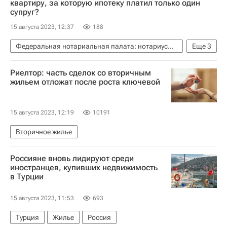
квартиру, за которую ипотеку платил только один
супруг?
15 августа 2023, 12:37
188
Федеральная нотариальная палата: нотариусы советуют
Еще
3
Наследство и семейные отношения - Вопрос-ответ - Полезное
Риелтор: часть сделок со вторичным
Жилье
Ипотека
жильем отложат после роста ключевой
15 августа 2023, 12:19
10191
Вторичное жилье
Россияне вновь лидируют среди
иностранцев, купивших недвижимость
в Турции
15 августа 2023, 11:53
693
Турция
Жилье
Россия