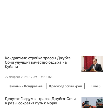
Ирек Файзуллин
Жилье
Кондратьев: стройка трассы Джубга-
Сочи улучшит качество отдыха на
Кубани
29 февраля 2024, 17:39
8158
Вениамин Кондратьев
Краснодарский край
Еще
5
Россия
Владимир Путин
Инфраструктура
Депутат Госдумы: трасса Джубга-Сочи
Дороги
Строительство
в разы сократит путь к морю