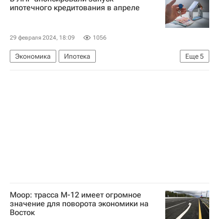
Ленинградская область
Владимир Путин
ипотечного кредитования в апреле
Технониколь
газификация
СНТ
29 февраля 2024, 18:09
1056
Экономика
Ипотека
Еще
5
Луганская Народная Республика
Россия
Донбасс
Владимир Путин
Промсвязьбанк
Моор: трасса М-12 имеет огромное
значение для поворота экономики на
Восток