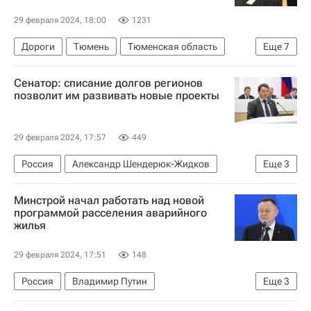
29 февраля 2024, 18:00
1231
Дороги
Тюмень
Тюменская область
Еще
7
Александр Моор
Владимир Путин
Россия
Сенатор: списание долгов регионов
Послание президента Федеральному Собранию — 2024
позволит им развивать новые проекты
Строительство
Регионы
Инфраструктура
29 февраля 2024, 17:57
449
Россия
Александр Шендерюк-Жидков
Еще
3
Совет Федерации РФ
Владимир Путин
Минстрой начал работать над новой
Регионы
программой расселения аварийного
жилья
29 февраля 2024, 17:51
148
Россия
Владимир Путин
Еще
3
Министерство строительства и жилищно-коммунального хозяйства РФ (Минстрой России)