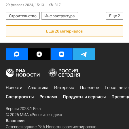
29 февраля 2024, 15:13
317
Строительство
Инфраструктура
Еще
2
Марат Хуснуллин
Железная дорога
Еще 20 материалов
Новости
Аналитика
Интервью
Полезное
Город: дета
Спецпроекты
Реклама
Продукты и сервисы
Пресс-ц
Версия 2023.1 Beta
© 2026 МИА «Россия сегодня»
Вакансии
Сетевое издание РИА Новости зарегистрировано