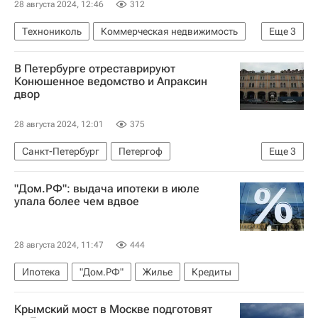
28 августа 2024, 12:46
312
Технониколь
Коммерческая недвижимость
Еще
3
Екатеринбург
Игорь Рыбаков
Россия
В Петербурге отреставрируют
Конюшенное ведомство и Апраксин
двор
28 августа 2024, 12:01
375
Санкт-Петербург
Петергоф
Еще
3
Александр Беглов
Архитектура
"Дом.РФ": выдача ипотеки в июле
Реставрация
упала более чем вдвое
28 августа 2024, 11:47
444
Ипотека
"Дом.РФ"
Жилье
Кредиты
Крымский мост в Москве подготовят