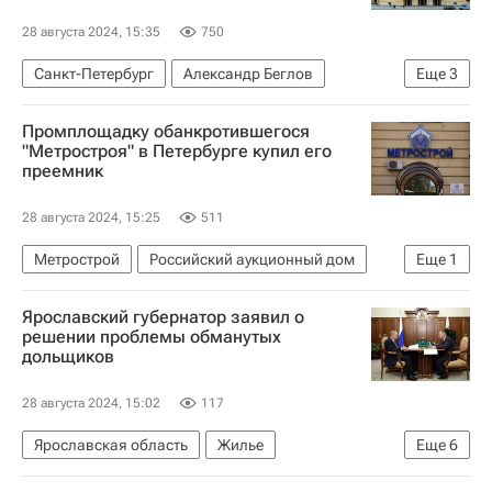
28 августа 2024, 15:35
750
Санкт-Петербург
Александр Беглов
Еще
3
Федор Шаляпин
Реконструкция
Промплощадку обанкротившегося
Архитектура
"Метростроя" в Петербурге купил его
преемник
28 августа 2024, 15:25
511
Метрострой
Российский аукционный дом
Еще
1
Санкт-Петербург
Ярославский губернатор заявил о
решении проблемы обманутых
дольщиков
28 августа 2024, 15:02
117
Ярославская область
Жилье
Еще
6
Михаил Евраев
Владимир Путин
Россия