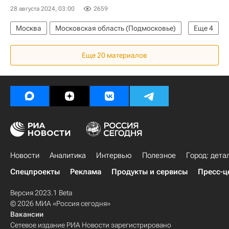
28 августа 2024, 03:00
2659
Москва
Московская область (Подмосковье)
Еще
4
Жилье
Яндекс
Аренда
Цены
Еще 20 материалов
Новости
Аналитика
Интервью
Полезное
Город: дета
Спецпроекты
Реклама
Продукты и сервисы
Пресс-ц
Версия 2023.1 Beta
© 2026 МИА «Россия сегодня»
Вакансии
Сетевое издание РИА Новости зарегистрировано