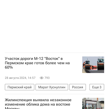
Обманутые дольщики в России
Дольщики
Регионы
Участок дороги М-12 "Восток" в
Пермском крае готов более чем на
60%
28 августа 2024, 14:57
793
Пермский край
Марат Хуснуллин
Россия
Еще
3
Вячеслав Петушенко
Дороги
Жилинспекция выявила незаконное
Строительство
изменение облика дома на востоке
Москвы