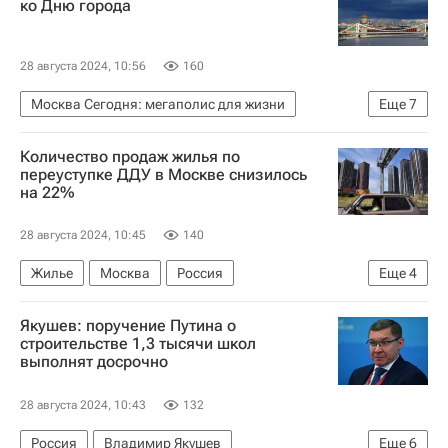
ко Дню города
28 августа 2024, 10:56
160
Москва Сегодня: мегаполис для жизни
Еще
7
Гормост
День города Москвы
Москва
Количество продаж жилья по
Городское хозяйство Москвы
переуступке ДДУ в Москве снизилось
на 22%
Комплекс городского хозяйства Москвы
Мосты
Городская среда
28 августа 2024, 10:45
140
Жилье
Москва
Россия
Еще
4
Федеральная служба государственной регистрации, кадастра и картографии (Росреестр)
Якушев: поручение Путина о
Центральный Банк РФ (ЦБ РФ)
Дольщики
строительстве 1,3 тысячи школ
выполнят досрочно
Долевое строительство
28 августа 2024, 10:43
132
Россия
Владимир Якушев
Еще
6