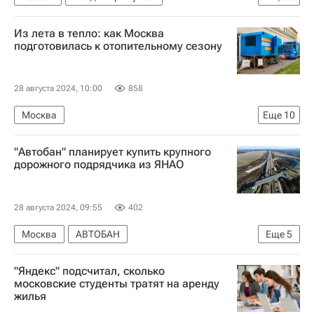
Владимир Путин
Единая Россия
Из лета в тепло: как Москва
Инфраструктура
Социальная инфраструктура
подготовилась к отопительному сезону
Строительство
Школы
28 августа 2024, 10:00
858
Москва
Еще
10
Москва Сегодня: мегаполис для жизни
"Автобан" планирует купить крупного
Комплекс городского хозяйства Москвы
дорожного подрядчика из ЯНАО
Городское хозяйство Москвы
ЖКХ
Отопление
Россия
Петр Бирюков
28 августа 2024, 09:55
402
МОЭК
Полезное – РИА Недвижимость
Москва
АВТОБАН
Еще
5
Город: детали – РИА Недвижимость
Федеральная антимонопольная служба (ФАС России)
"Яндекс" подсчитал, сколько
Дороги
Строительство
Сделки
московские студенты тратят на аренду
жилья
Санкт-Петербург