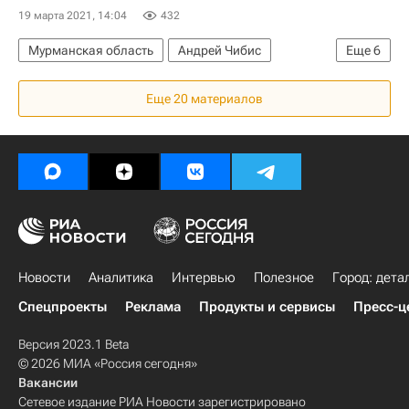
19 марта 2021, 14:04
432
Мурманская область
Андрей Чибис
Еще
6
Алексей Чекунков
Реновация
Оленегорск
Еще 20 материалов
Гаджиево
Жилье
Строительство
Новости
Аналитика
Интервью
Полезное
Город: дета
Спецпроекты
Реклама
Продукты и сервисы
Пресс-ц
Версия 2023.1 Beta
© 2026 МИА «Россия сегодня»
Вакансии
Сетевое издание РИА Новости зарегистрировано