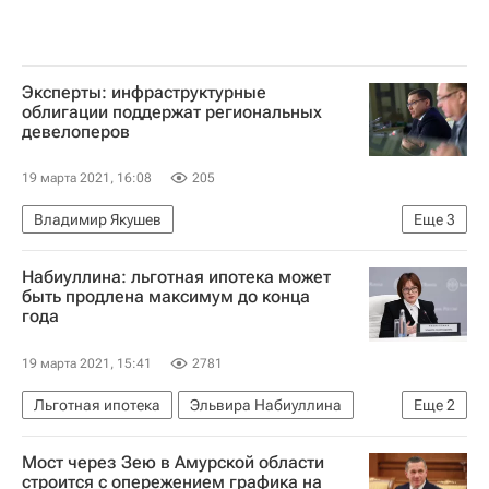
Эксперты: инфраструктурные
облигации поддержат региональных
девелоперов
19 марта 2021, 16:08
205
Владимир Якушев
Еще
3
Министерство строительства и жилищно-коммунального хозяйства РФ (Минстрой России)
Набиуллина: льготная ипотека может
Жилье
Александр Якубовский
быть продлена максимум до конца
года
19 марта 2021, 15:41
2781
Льготная ипотека
Эльвира Набиуллина
Еще
2
Ипотека
Центральный Банк РФ (ЦБ РФ)
Мост через Зею в Амурской области
строится с опережением графика на