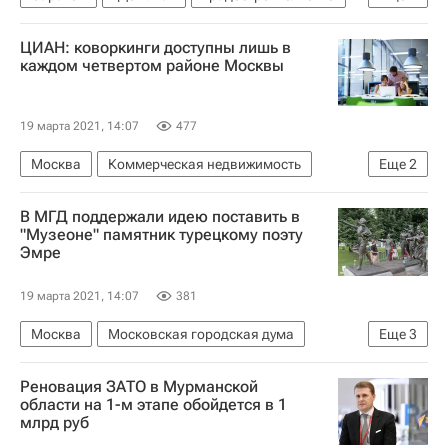
Нидерланды
Городская среда
ЦИАН: коворкинги доступны лишь в
каждом четвертом районе Москвы
19 марта 2021, 14:07
477
Москва
Коммерческая недвижимость
Еще
2
Циан Групп
Коворкинги
В МГД поддержали идею поставить в
"Музеоне" памятник турецкому поэту
Эмре
19 марта 2021, 14:07
381
Москва
Московская городская дума
Еще
3
Музеон
Турция
Памятники
Реновация ЗАТО в Мурманской
области на 1-м этапе обойдется в 1
млрд руб