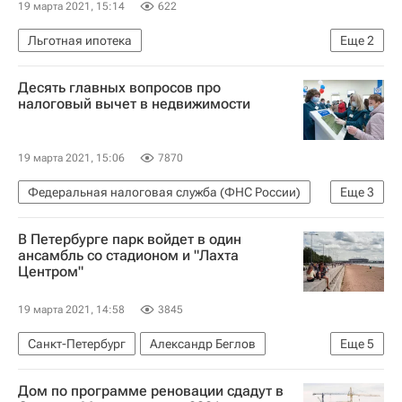
19 марта 2021, 15:14
622
Льготная ипотека
Еще
2
Центральный Банк РФ (ЦБ РФ)
Десять главных вопросов про
Эльвира Набиуллина
налоговый вычет в недвижимости
19 марта 2021, 15:06
7870
Федеральная налоговая служба (ФНС России)
Еще
3
Жилье
Налоги
В Петербурге парк войдет в один
Полезное – РИА Недвижимость
ансамбль со стадионом и "Лахта
Центром"
19 марта 2021, 14:58
3845
Санкт-Петербург
Александр Беглов
Еще
5
Газпром
Алексей Миллер
Лахта Центр
Дом по программе реновации сдадут в
Городская среда
Парки