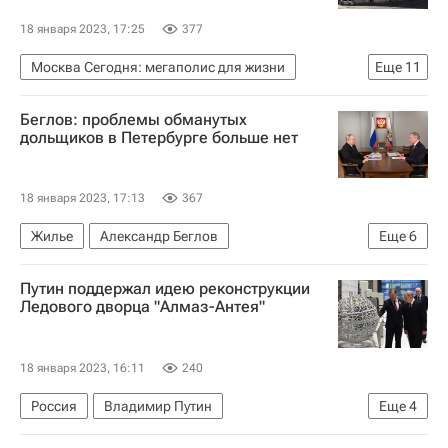
18 января 2023, 17:25
377
Москва Сегодня: мегаполис для жизни
Еще
11
Москва
Сергей Собянин
Россия
Беглов: проблемы обманутых
Комплекс городского хозяйства Москвы
дольщиков в Петербурге больше нет
Городское хозяйство Москвы
Капремонт
Капремонт в Москве
Ремонт
Жилье
18 января 2023, 17:13
367
Памятники
Архитектура
Жилье
Александр Беглов
Еще
6
Владимир Путин
Санкт-Петербург
Россия
Путин поддержал идею реконструкции
Обманутые дольщики в России
Дольщики
Ледового дворца "Алмаз-Антея"
Строительство
18 января 2023, 16:11
240
Россия
Владимир Путин
Еще
4
Концерн ПВО "Алмаз-Антей"