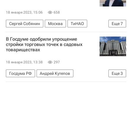
Ирек Файзуллин
18 января 2023, 15:06
658
Сергей Собянин
Москва
ТиНАО
Еще
7
Новомосковский административный округ
В Госдуме одобрили упрощение
Новая Москва
Инфраструктура
стройки торговых точек в садовых
товариществах
Социальная инфраструктура
Школы
Детские сады
Медучреждения
18 января 2023, 13:38
297
Госдума РФ
Андрей Кутепов
Еще
3
Единая Россия
Строительство
Загородная недвижимость