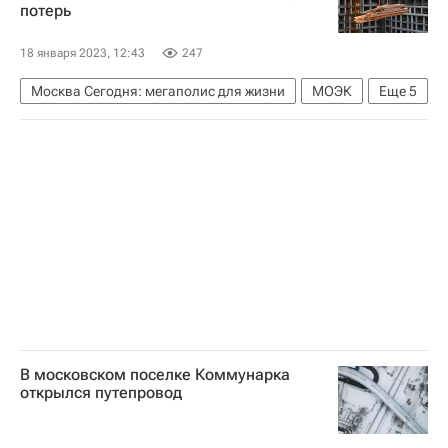
потерь
Российская академия наук
Инфраструктура
Реконструкция
18 января 2023, 12:43
247
Москва Сегодня: мегаполис для жизни
МОЭК
Еще
5
Москва
Газпром
Комплекс городского хозяйства Москвы
Городское хозяйство Москвы
Строительство
В московском поселке Коммунарка
открылся путепровод