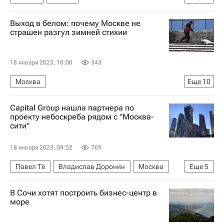
Министерство строительства и жилищно-коммунального хозяйства РФ (Минстрой России)
Выход в белом: почему Москве не
Московская область (Подмосковье)
страшен разгул зимней стихии
Стройматериалы
Девелоперы
Северсталь (металлургическая компания)
18 января 2023, 10:00
343
Москва
Еще
10
Москва Сегодня: мегаполис для жизни
Capital Group нашла партнера по
Комплекс городского хозяйства Москвы
проекту небоскреба рядом с "Москва-
сити"
Городское хозяйство Москвы
ЖКХ
Автомобильные дороги
Гормост
18 января 2023, 09:52
769
Жилищник
Новый год
Павел Тё
Владислав Доронин
Москва
Еще
5
Аналитика – РИА Недвижимость
Capital Group
Сумма
Экспоцентр
Город: детали – РИА Недвижимость
В Сочи хотят построить бизнес-центр в
Небоскребы
Москва-Сити
море