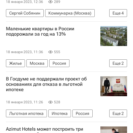
18 января 2023, 12:36
289
Сергей Собянин
Коммунарка (Москва)
Еще
4
Москва
Новая Москва
Дороги
Маленькие квартиры в России
Инфраструктура
подорожали за год на 13%
18 января 2023, 11:36
555
Жилье
Москва
Россия
Еще
2
Санкт-Петербург
Цены
В Госдуме не поддержали проект об
основаниях для отказа в льготной
ипотеке
18 января 2023, 11:26
528
Льготная ипотека
Ипотека
Россия
Еще
2
Госдума РФ
Центральный Банк РФ (ЦБ РФ)
Azimut Hotels может построить три