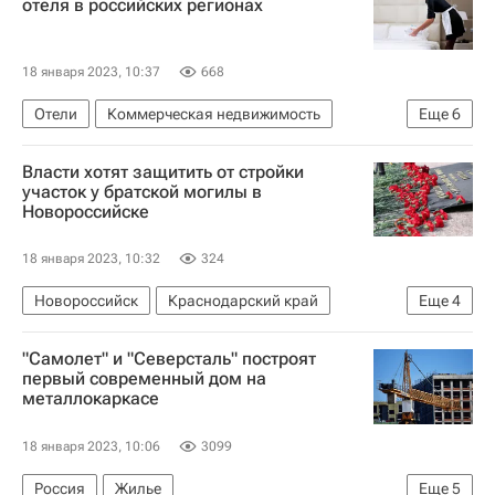
отеля в российских регионах
18 января 2023, 10:37
668
Отели
Коммерческая недвижимость
Еще
6
Сортавала
Москва
Тырныауз
Власти хотят защитить от стройки
Гостиницы
Инфраструктура
участок у братской могилы в
Новороссийске
Строительство
18 января 2023, 10:32
324
Новороссийск
Краснодарский край
Еще
4
Россия
"Самолет" и "Северсталь" построят
Следственный комитет России (СК РФ)
первый современный дом на
металлокаркасе
Строительство
Александр Бастрыкин
18 января 2023, 10:06
3099
Россия
Жилье
Еще
5