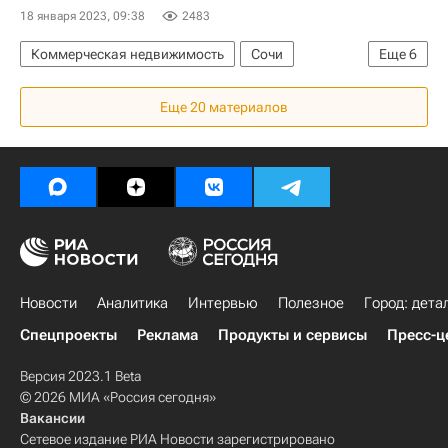
18 января 2023, 09:38
2483
Коммерческая недвижимость
Сочи
Еще
6
Россия
Адлер
Строительство
Еще 20 материалов
Бизнес-центры
Инфраструктура
Краснодарский край
Новости
Аналитика
Интервью
Полезное
Город: дета
Спецпроекты
Реклама
Продукты и сервисы
Пресс-ц
Версия 2023.1 Beta
© 2026 МИА «Россия сегодня»
Вакансии
Сетевое издание РИА Новости зарегистрировано