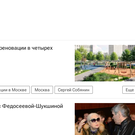
реновации в четырех
ции в Москве
Москва
Сергей Собянин
Еще
грамма реновации в Москве
Жилье
Строительство
 с Федосеевой-Шукшиной