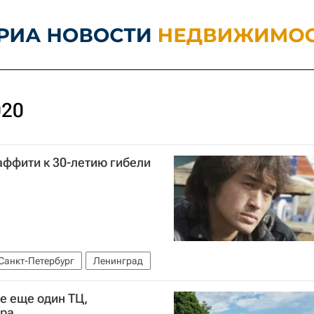
020
аффити к 30-летию гибели
Санкт-Петербург
Ленинград
е еще один ТЦ,
тра