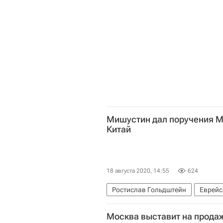
Мишустин дал поручения М
Китай
18 августа 2020, 14:55
624
Ростислав Гольдштейн
Еврейс
Дальний Восток
Строительств
Москва выставит на продаж