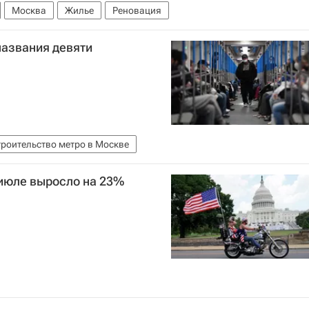
Москва
Жилье
Реновация
названия девяти
троительство метро в Москве
 июле выросло на 23%