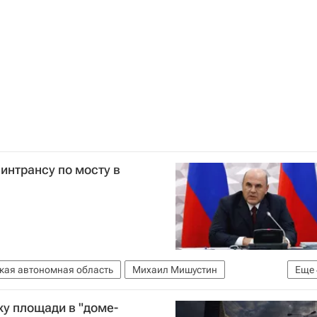
интрансу по мосту в
кая автономная область
Михаил Мишустин
Еще
о
Инфраструктура
Мосты
у площади в "доме-