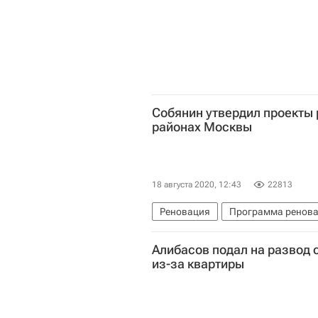
Собянин утвердил проекты 
районах Москвы
18 августа 2020, 12:43
22813
Реновация
Программа ренова
Правительство г. Москвы
Про
Алибасов подал на развод
Расселение пятиэтажек в Москве
из-за квартиры