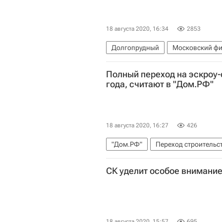
18 августа 2020, 16:34
2853
Долгопрудный
Московский фи
Общежития
Полный переход на эскроу-
года, считают в "Дом.РФ"
18 августа 2020, 16:27
426
"Дом.РФ"
Переход строительс
Эскроу-счета
Михаил Гольдбе
СК уделит особое внимани
18 августа 2020, 15:57
695