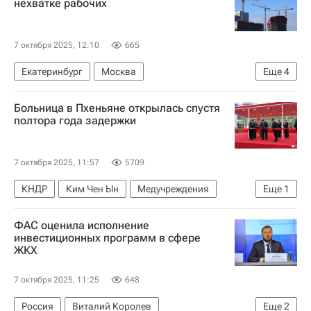
нехватке рабочих
7 октября 2025, 12:10
665
Екатеринбург
Москва
Еще
4
Московская область (Подмосковье)
Больница в Пхеньяне открылась спустя
Строительство
Строители
Девелоперы
полтора года задержки
7 октября 2025, 11:57
5709
КНДР
Ким Чен Ын
Медучреждения
Еще
1
Строительство
ФАС оценила исполнение
инвестиционных программ в сфере
ЖКХ
7 октября 2025, 11:25
648
Россия
Виталий Королев
Еще
2