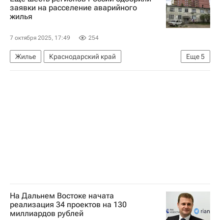
Программа реновации в Москве
Реновация
заявки на расселение аварийного
жилья
Строительство
Жилье
7 октября 2025, 17:49
254
Жилье
Краснодарский край
Еще
5
Смоленская область
Россия
Марат Хуснуллин
Аварийные дома
Регионы
На Дальнем Востоке начата
реализация 34 проектов на 130
миллиардов рублей