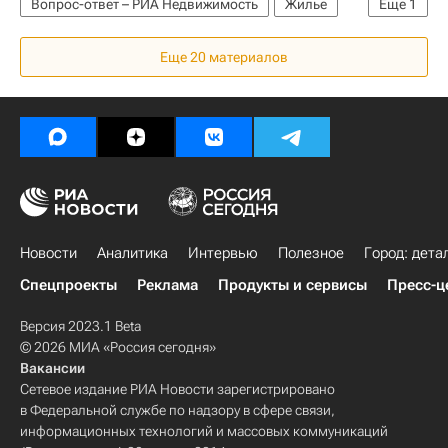
Вопрос-ответ – РИА Недвижимость
Жилье
Еще
1
Другое - Вопрос-ответ - Полезное
Еще 20 материалов
Новости
Аналитика
Интервью
Полезное
Город: дета
Спецпроекты
Реклама
Продукты и сервисы
Пресс-ц
Версия 2023.1 Beta
© 2026 МИА «Россия сегодня»
Вакансии
Сетевое издание РИА Новости зарегистрировано
в Федеральной службе по надзору в сфере связи,
информационных технологий и массовых коммуникаций