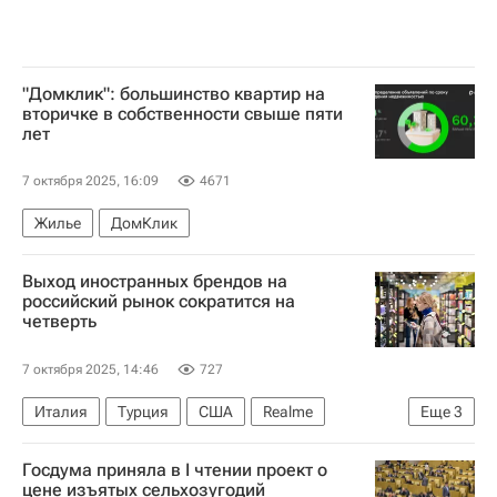
"Домклик": большинство квартир на
вторичке в собственности свыше пяти
лет
7 октября 2025, 16:09
4671
Жилье
ДомКлик
Выход иностранных брендов на
российский рынок сократится на
четверть
7 октября 2025, 14:46
727
Италия
Турция
США
Realme
Еще
3
Торговая недвижимость
Торговые центры
Госдума приняла в I чтении проект о
Ритейл
цене изъятых сельхозугодий