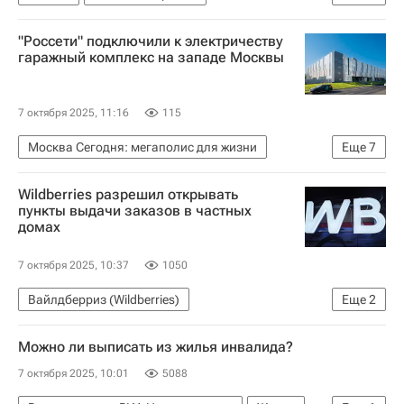
Федеральная антимонопольная служба (ФАС России)
"Россети" подключили к электричеству
ЖКХ
гаражный комплекс на западе Москвы
7 октября 2025, 11:16
115
Москва Сегодня: мегаполис для жизни
Еще
7
Москва
Россия
Wildberries разрешил открывать
Московская область (Подмосковье)
пункты выдачи заказов в частных
домах
Россети Московский регион
Россети
Комплекс городского хозяйства Москвы
7 октября 2025, 10:37
1050
Городское хозяйство Москвы
Вайлдберриз (Wildberries)
Еще
2
Загородная недвижимость
Можно ли выписать из жилья инвалида?
Коммерческая недвижимость
7 октября 2025, 10:01
5088