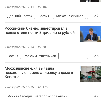
7 октября 2025, 17:44
182
Дальний Восток
Россия
Алексей Чекунков
Еще
2
Строительство
Инфраструктура
Российский бизнес инвестировал в
новые отели почти 2 триллиона рублей
7 октября 2025, 17:13
401
Россия
Максим Решетников
Еще
5
Министерство экономического развития РФ (Минэкономразвития России)
Мосжилинспекция выявила
Отели
Гостиницы
незаконную перепланировку в доме в
Капотне
Коммерческая недвижимость
Инвестиции
7 октября 2025, 16:35
176
Москва Сегодня: мегаполис для жизни
Еще
7
Жилье
Капотня
Москва