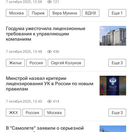
7 октября 2025, 13:58
121
Москва
Париж
Вера Мухина
ВДНХ
Еще
1
Архитектура
Госдума ужесточила лицензионные
требования к управляющим
компаниям
7 октября 2025, 13:48
436
Жилье
Россия
Сергей Колунов
Еще
3
Госдума РФ
ЖКХ
Законодательство
Минстрой назвал критерии
лицензирования УК в России по новым
правилам
7 октября 2025, 13:45
414
ЖКХ
Россия
Москва
Еще
3
Министерство строительства и жилищно-коммунального хозяйства РФ (Минстрой России)
В "Самолете" заявили о серьезной
Госдума РФ
Управляющие компании