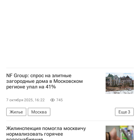
Комплекс городского хозяйства Москвы
Городское хозяйство Москвы
Мосжилинспекция
Коммерческая недвижимость
NF Group: спрос на элитные
загородные дома в Московском
регионе упал на 41%
7 октября 2025, 16:22
745
Жилье
Москва
Еще
3
Загородная недвижимость
Элитное жилье
Жилинспекция помогла москвичу
Сделки
нормализовать горячее
водоснабжение