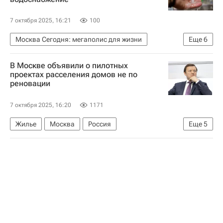
7 октября 2025, 16:21
100
Москва Сегодня: мегаполис для жизни
Еще
6
Москва
Мосжилинспекция
В Москве объявили о пилотных
Комплекс городского хозяйства Москвы
проектах расселения домов не по
реновации
Городское хозяйство Москвы
Водоснабжение
ЖКХ
7 октября 2025, 16:20
1171
Жилье
Москва
Россия
Еще
5
Санкт-Петербург
Владимир Путин
Владимир Ефимов (Правительство Москвы)
Аварийные дома
Строительство